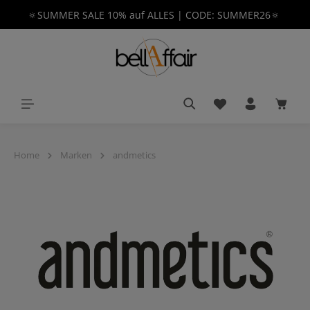
🔅SUMMER SALE 10% auf ALLES | CODE: SUMMER26🔅
alt springen
Du hast 0 Produkt
Waren
Home
Marken
andmetics