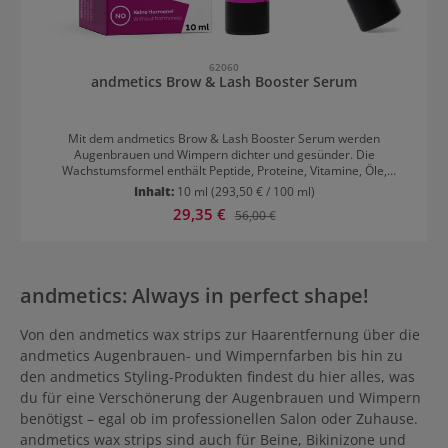
62060
andmetics Brow & Lash Booster Serum
Mit dem andmetics Brow & Lash Booster Serum werden
Augenbrauen und Wimpern dichter und gesünder. Die
Wachstumsformel enthält Peptide, Proteine, Vitamine, Öle,
Aminosäuren und weitere hochwertige Inhaltsstoffe, die die Haare
Inhalt:
10 ml
(293,50 € / 100 ml)
stärken. Das Serum ist außerdem sanft zur Haut. Bei einer
Verkaufspreis:
29,35 €
Regulärer Preis:
56,00 €
regelmäßigen, konsequenten Anwendung morgens und abends
sind bereits nach 15 Tagen erste Ergebnisse zu sehen.
andmetics: Always in perfect shape!
Von den andmetics wax strips zur Haarentfernung über die
andmetics Augenbrauen- und Wimpernfarben bis hin zu
den andmetics Styling-Produkten findest du hier alles, was
du für eine Verschönerung der Augenbrauen und Wimpern
benötigst – egal ob im professionellen Salon oder Zuhause.
andmetics wax strips sind auch für Beine, Bikinizone und