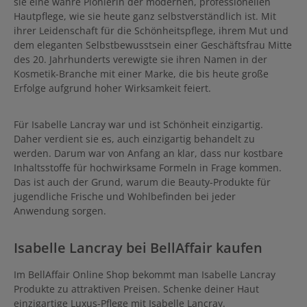
sie eine wahre Pionierin der modernen, professionellen
gemeinsame Verwendung
Hautpflege, wie sie heute ganz selbstverständlich ist. Mit
des Serums mit den
ihrer Leidenschaft für die Schönheitspflege, ihrem Mut und
Produkten der L’AGE D’OR
Linie wird empfohlen.
dem eleganten Selbstbewusstsein einer Geschäftsfrau Mitte
des 20. Jahrhunderts verewigte sie ihren Namen in der
Kosmetik-Branche mit einer Marke, die bis heute große
Erfolge aufgrund hoher Wirksamkeit feiert.
Für Isabelle Lancray war und ist Schönheit einzigartig.
Daher verdient sie es, auch einzigartig behandelt zu
werden. Darum war von Anfang an klar, dass nur kostbare
Inhaltsstoffe für hochwirksame Formeln in Frage kommen.
Das ist auch der Grund, warum die Beauty-Produkte für
jugendliche Frische und Wohlbefinden bei jeder
Anwendung sorgen.
Isabelle Lancray bei BellAffair kaufen
Im BellAffair Online Shop bekommt man Isabelle Lancray
Produkte zu attraktiven Preisen. Schenke deiner Haut
einzigartige Luxus-Pflege mit Isabelle Lancray.