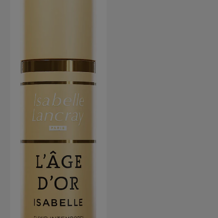
werden die Reste entweder
verbessert die
abgewaschen oder können
Hautelastizität.
über Nacht einwirken.
Hyaluronsäure vermindert
die Faltenbildung.
Anwendung von Isabelle
Lancray SURMER Soin
Tenseur pour le Cou Morgens
und abends nach der
Reinigung auf Hals und
Décolleté auftragen.