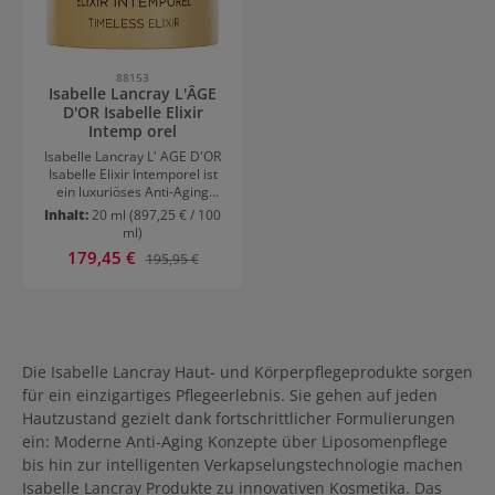
88153
Isabelle Lancray L'ÂGE
D'OR Isabelle Elixir
Intemp orel
Isabelle Lancray L' AGE D'OR
Isabelle Elixir Intemporel ist
ein luxuriöses Anti-Aging
Serum mit hoher
Inhalt:
20 ml
(897,25 € / 100
Wirksamkeit. Das Serum
ml)
verwöhnt reife und
Verkaufspreis:
179,45 €
Regulärer Preis:
195,95 €
anspruchsvolle Haut und
schenkt ihr langanhaltende
Stimulation und
Restrukturierung mit einem
sensationellen Effekt.
Isabelle Lancray L' AGE D'OR
Isabelle Elixir Intemporel:
Die Isabelle Lancray Haut- und Körperpflegeprodukte sorgen
Umfassendes Anti-Aging
für ein einzigartiges Pflegeerlebnis. Sie gehen auf jeden
Serum Das luxuriöse Serum
Hautzustand gezielt dank fortschrittlicher Formulierungen
wirkt mit Blumen-Frischzellen
aus Rose von Damaskus,
ein: Moderne Anti-Aging Konzepte über Liposomenpflege
arabischem Jasmin und Blaue
bis hin zur intelligenten Verkapselungstechnologie machen
Iris Ceraparts AA. Die
Isabelle Lancray Produkte zu innovativen Kosmetika. Das
gehaltvolle Formel hat