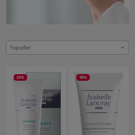
23
%
18
%