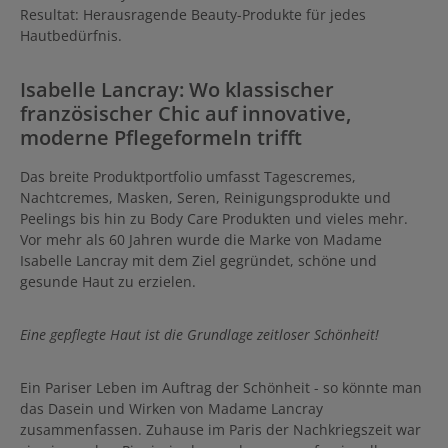
Resultat: Herausragende Beauty-Produkte für jedes
folgende Effekte: Steigerung
der Zellteilungsraten und der
Hautbedürfnis.
Mikrozirkulation Stärkung der
hautimmunilogischen Abwehr
Hautberuhigend Peptide
Isabelle Lancray: Wo klassischer
steigern die
französischer Chic auf innovative,
Kollagensynthese und
mindern den Abbau von
moderne Pflegeformeln trifft
Elastin. Perlenextrakt steigert
die Mikrozirkulation,
verbessert die Elastizität und
Das breite Produktportfolio umfasst Tagescremes,
Feuchtigkeit in der Haut.
Nachtcremes, Masken, Seren, Reinigungsprodukte und
Zichorie-Extrakt ist intensiv
Peelings bis hin zu Body Care Produkten und vieles mehr.
straffend und
feuchtigkeitsspendend. Für
Vor mehr als 60 Jahren wurde die Marke von Madame
die Steigerung der
Isabelle Lancray mit dem Ziel gegründet, schöne und
Kollagensynthese für ein
gesunde Haut zu erzielen.
junges Erscheinungsbild
enthält das Serum auch
Bioferment aus Sauternes
Eine gepflegte Haut ist die Grundlage zeitloser Schönheit!
und Lupinensamenextrakt.
Isabelle Lancray L' AGE D'OR
Isabelle Elixir Intemporel
Anwendung Morgens und
Ein Pariser Leben im Auftrag der Schönheit - so könnte man
abends auf die frisch
das Dasein und Wirken von Madame Lancray
gereinigte Haut auftragen.
zusammenfassen. Zuhause im Paris der Nachkriegszeit war
Mit der gewohnten
Tagespflege fortfahren. Die