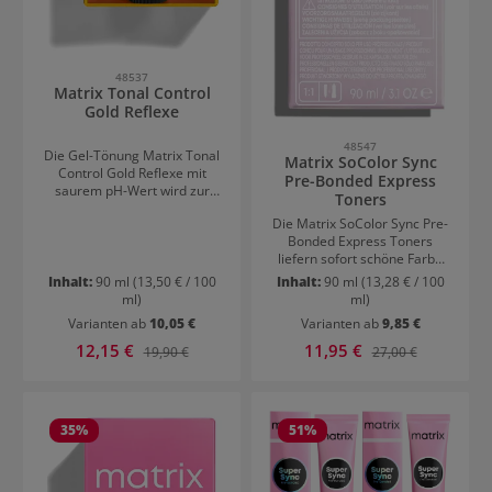
48537
Matrix Tonal Control
Gold Reflexe
48547
Die Gel-Tönung Matrix Tonal
Matrix SoColor Sync
Control Gold Reflexe mit
Pre-Bonded Express
saurem pH-Wert wird zur
Toners
Neutralisierung und
Die Matrix SoColor Sync Pre-
Veredelung nach der
Bonded Express Toners
Aufhellung angewendet. Mit
liefern sofort schöne Farbe
der Tönung werden schnell
ohne Ammoniak.
unerwünschte Reflexe nach
Inhalt:
90 ml
(13,50 € / 100
Inhalt:
90 ml
(13,28 € / 100
Ausgestattet mit der Pre-
dem Blondservice korrigiert -
ml)
ml)
Bonding Technologie sorgen
mit bis zu 6 Wochen
Varianten ab
10,05 €
Varianten ab
9,85 €
die Express Toner nicht nur
Farbbrillanz! Matrix Tonal
für schöne, langanhaltend
Verkaufspreis:
Verkaufspreis:
Control Pre-Bonded Gel
12,15 €
Regulärer Preis:
11,95 €
Regulärer Preis:
19,90 €
27,00 €
und verlässliche Ergebnisse,
Toner: Vorhersehbare
sondern auch für gesundes
Ergebnisse Die Tönung liefert
Haar. Die Formulierung
eine sichtbare Oxidation in
schützt und kräftigt das Haar
Echtzeit. Das heißt, dass sich
35
%
51
%
während der Coloration, um
die Farbe während der
Haarschäden zu verhindern.
Entwicklungszeit verdunkelt,
Matrix SoColor Sync Pre-
sodass man mit freiem Auge
Bonded Express Toners:
den exakten Zeitpunkt zum