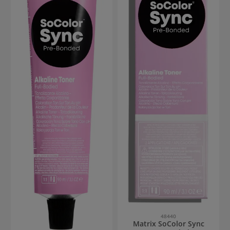
schenken. Durch den
Komplex lässt sich die
Farbmasse einfach auftragen
und mühelos durchziehen.
Zitronensäure und Bond-
Protective-Glycin schützen
und stärken Haarbrücken und
Haarfasern sofort während
der Anwendung um
Haarschäden vorzubeugen.
Matrix Super Sync Pre-
Bonded Neutrale Nuancen
Anwendung Super Sync wird
als klassische Tönung im
trockenen oder
handtuchtrockenen Haar
aufgetragen. Die Einwirkzeit
beträgt bis zu 20 Minuten.
Das Mischungsverhältnis ist
immer 1:1. mit Matrix Creme
Entwickler 3%. *vs.
ungewaschenes, nicht
coloriertes Haar **3
Haarwäschen pro Woche
48440
Matrix SoColor Sync