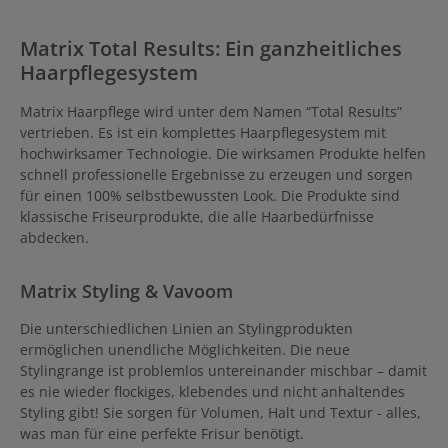
sich aber sehr gut bei feinem
und kraftlosem Haar. Das
Matrix Total Results: Ein ganzheitliches
leichte Puder bietet neben
Volumen auch ein mattes
Haarpflegesystem
Finish und sorgt daher auch
für den 2.-Tag-Look. Das
Puder kann auch für eine
Matrix Haarpflege wird unter dem Namen “Total Results”
Vielzahl an Frisuren
vertrieben. Es ist ein komplettes Haarpflegesystem mit
verwendet werden, die Stand
hochwirksamer Technologie. Die wirksamen Produkte helfen
und Volumen am Ansatz
benötigen. Hierzu zählen z.B.
schnell professionelle Ergebnisse zu erzeugen und sorgen
Hochsteckfrisuren oder auch
für einen 100% selbstbewussten Look. Die Produkte sind
der Fade Cut und der
klassische Friseurprodukte, die alle Haarbedürfnisse
Pompadour.
abdecken.
Matrix Styling & Vavoom
Die unterschiedlichen Linien an Stylingprodukten
ermöglichen unendliche Möglichkeiten. Die neue
Stylingrange ist problemlos untereinander mischbar – damit
es nie wieder flockiges, klebendes und nicht anhaltendes
Styling gibt! Sie sorgen für Volumen, Halt und Textur - alles,
was man für eine perfekte Frisur benötigt.