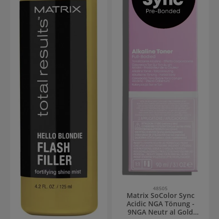
Bond Balm Nach der
coloriertes Haar Matrix Super
Haarwäsche mit dem
Sync Pre-Bonded Kühle
Shampoo und der
Nuancen: Innovative Tönung
Anwendung des Conditioners
mit pflegendem Komplex Die
oder der Instant Revival
Matrix Super Sync Pre-
Maske eine kleine Menge auf
Bonded Tönung mit
das handtuchtrockene Haar
patentiertem Pre-Bonded-
auftragen. Auf die Längen
Complex enthält pflegende
und Spitzen konzentrieren.
Polymere und schenkt ein
Vor dem Föhnen oder
geschmeidiges Haargefühl.
Lufttrocknen verwenden –
Sie erleichtern das Auftragen,
nicht ausspülen.
während das Glide-
Enhancing-Öl ein müheloses
Durchziehen der Haarfarbe
ermöglicht. Zitronensäure
und Bond-Protective-Glycin
schützen und stärken
Haarbrücken und Haarfasern
nach nur einer Anwendung.
Matrix Super Sync Pre-
Bonded Kühle Nuancen
Anwendung Super Sync wird
als klassische Tönung auf
trockenes oder
48505
handtuchtrockenes Haar
Matrix SoColor Sync
aufgetragen. Die Einwirkzeit
Acidic NGA Tönung -
beträgt bis zu 20 Minuten.
9NGA Neutr al Gold
Das Mischungsverhältnis ist