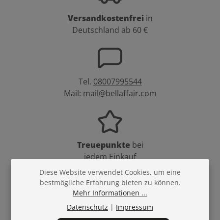
Versandkostenfrei
in
Deutschland ab 60 €
Tel.
08007995544
Mail:
mail@bellaffair.com
Treuepunkte
bei
jedem Einkauf
Diese Website verwendet Cookies, um eine
bestmögliche Erfahrung bieten zu können.
Mehr Informationen ...
Datenschutz
|
Impressum
Sicher
bestellen und