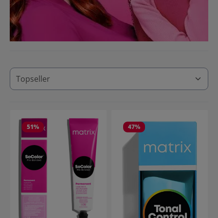
51
%
47
%