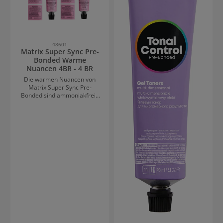
Oil Komplex.
48601
Matrix Super Sync Pre-
Bonded Warme
Nuancen 4BR - 4 BR
Die warmen Nuancen von
Matrix Super Sync Pre-
Bonded sind ammoniakfreie
Intensivtönungen mit dem
patentierten Pre-Bonded-
Pflege-Complex für langen
Farberhalt, beeindruckenden
Glanz und gestärkte
Haarfasern. Vorteile der
warmen Nuancen von Matrix
Super Sync Pre-Bonded
Warme Nuancen für ein
ausdrucksstarkem
Farbergebnis Cremige
Textur für einfaches
Auftragen der Haarfarbe 2x
mal mehr Glanz* Pflegender
Pre-Bonded-Complex zum
Schutz und Stärkung der