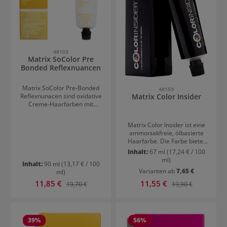
48103
Matrix SoColor Pre
Bonded Reflexnuancen
Matrix SoColor Pre-Bonded
48159
Reflexnunacen sind oxidative
Matrix Color Insider
Creme-Haarfarben mit
starker Deckkraft, die
verschiedene rötliche
Matrix Color Insider ist eine
Nuancen perfekt färbt. Rote
ammoniakfreie, ölbasierte
Haare stehen für Energie,
Haarfarbe. Die Farbe bietet
Temperament und
100% Deckkraft und eine
Inhalt:
67 ml
(17,24 € / 100
Sinnlichkeit, weshalb jene, die
angenehme Konsistenz für
ml)
diese Farbe tragen, sich
Inhalt:
90 ml
(13,17 € / 100
eine einfache Anwendung.
bestimmt von der Masse
Varianten ab
7,65 €
ml)
Das System ODS² sorgt dafür,
abheben.
dass das Öl mit den
Verkaufspreis:
Verkaufspreis:
11,85 €
Regulärer Preis:
11,55 €
Regulärer Preis:
19,70 €
19,90 €
Farbpigmenten und Reflexen
direkt ins Innere des Haares
transportiert wird. Matrix
Color Insider umfasst kühle
39
%
56
%
und warme Farbnuancen.