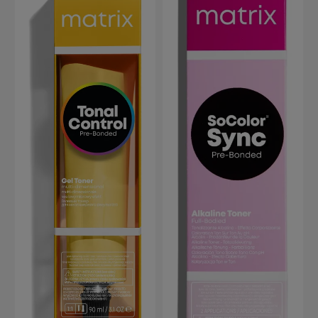
Jeder Farbton setzt sich aus
Zahlen für die Farbtiefe und
Buchstaben für die Reflexe
zusammen. Besondere
Nuancen von Matrix Color
Insider Die Coverage-
Nuancen (COV) sind für eine
satte Farbgebung und
leuchtende Reflexe ab einem
Weißanteil von 50%. Die
Nuancen, die mit einem +
versehen sind, haben eine
besondere Pigment-
Technologie für noch
leuchtendere Reflexe und
eine extra lange Haltbarkeit.
Clear ist eine Nuance ohne
Pigmente zum Mischen von
Pastelltönen oder Aufhellen
von Naturhaar um bis zu 4
Töne. Anwendung von Matrix
Color Insider Farbcreme und
Oxidant werden im Verhältnis
1:1 gemischt. Die Einwirkzeit
beträgt 35 bis 45 Minuten.