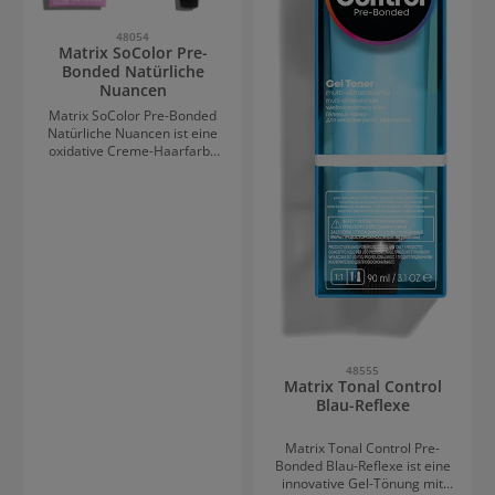
48054
Matrix SoColor Pre-
Bonded Natürliche
Nuancen
Matrix SoColor Pre-Bonded
Natürliche Nuancen ist eine
oxidative Creme-Haarfarbe
für ultra-einfache Anwendung
und 100% Deckkraft. Die
Farbe bringt vorhersehbare
Farbergebnise in vielfältigen
Nuancen und eine
angenehme Konsistenz in der
Anwendung. Durch die
oxidativen Farbpigmente gibt
es nur eine geringe
Kopfhautanfärbung.
48555
Matrix Tonal Control
Blau-Reflexe
Matrix Tonal Control Pre-
Bonded Blau-Reflexe ist eine
innovative Gel-Tönung mit