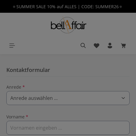
🔅SUMMER SALE 10% auf ALLES | CODE: SUMMER26🔅
alt springen
Du hast 0 Produkt
Waren
Kontaktformular
Anrede
*
Vorname
*