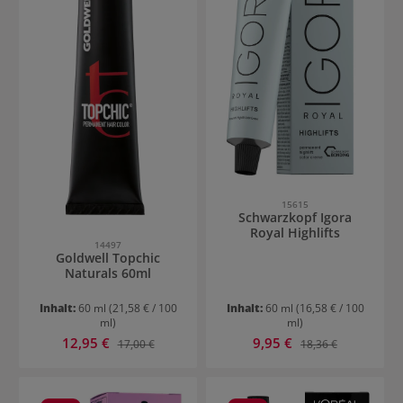
15615
Schwarzkopf Igora
Royal Highlifts
14497
Goldwell Topchic
Naturals 60ml
Inhalt:
60 ml
(21,58 € / 100
Inhalt:
60 ml
(16,58 € / 100
ml)
ml)
Verkaufspreis:
Verkaufspreis:
12,95 €
Regulärer Preis:
9,95 €
Regulärer Preis:
17,00 €
18,36 €