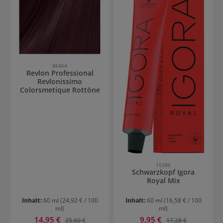
86454
Revlon Professional
Revlonissimo
Colorsmetique Rottöne
15386
Schwarzkopf Igora
Royal Mix
Inhalt:
60 ml
(24,92 € / 100
Inhalt:
60 ml
(16,58 € / 100
ml)
ml)
Verkaufspreis:
Verkaufspreis:
14,95 €
Regulärer Preis:
9,95 €
Regulärer Preis:
25,60 €
17,28 €