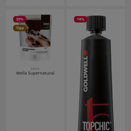
39
%
14
%
Tipp
19475
Wella Supernatural