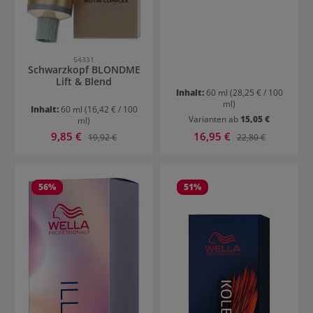
54331
Schwarzkopf BLONDME
Lift & Blend
Inhalt:
60 ml
(28,25 € / 100
ml)
Inhalt:
60 ml
(16,42 € / 100
Varianten ab
15,05 €
ml)
Verkaufspreis:
Verkaufspreis:
9,85 €
Regulärer Preis:
16,95 €
Regulärer Preis:
19,92 €
22,80 €
56
%
51
%