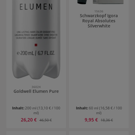
15636
Schwarzkopf Igora
Royal Absolutes
Silverwhite
36024
Goldwell Elumen Pure
Inhalt:
200 ml
(13,10 € / 100
Inhalt:
60 ml
(16,58 € / 100
ml)
ml)
Verkaufspreis:
Verkaufspreis:
26,20 €
Regulärer Preis:
9,95 €
Regulärer Preis:
46,50 €
18,36 €