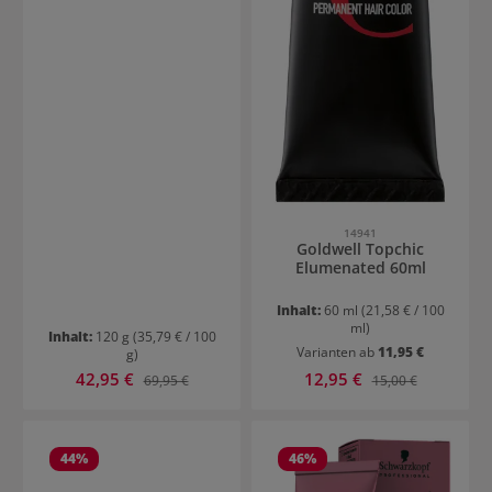
14941
Goldwell Topchic
Elumenated 60ml
Inhalt:
60 ml
(21,58 € / 100
ml)
Inhalt:
120 g
(35,79 € / 100
Varianten ab
11,95 €
g)
Verkaufspreis:
Verkaufspreis:
42,95 €
Regulärer Preis:
12,95 €
Regulärer Preis:
69,95 €
15,00 €
44
%
46
%