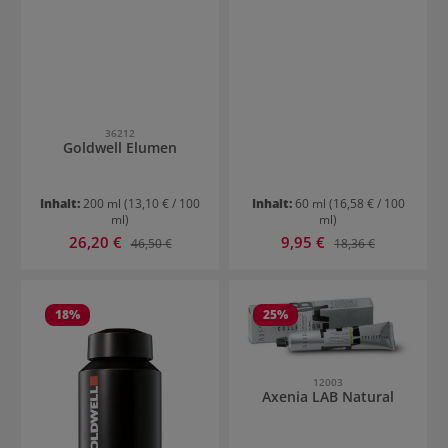
36212
Goldwell Elumen
Inhalt:
200 ml
(13,10 € / 100
Inhalt:
60 ml
(16,58 € / 100
ml)
ml)
Verkaufspreis:
Verkaufspreis:
26,20 €
Regulärer Preis:
9,95 €
Regulärer Preis:
46,50 €
18,36 €
18
%
25
%
12003
Axenia LAB Natural