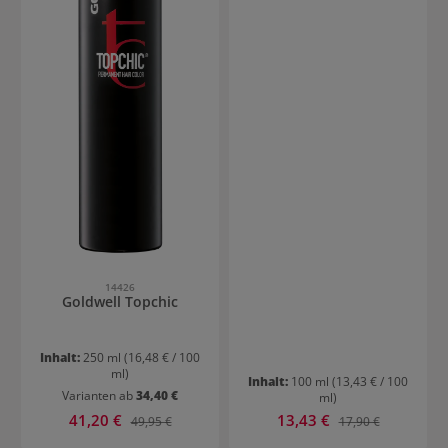
14426
Goldwell Topchic
Inhalt:
250 ml
(16,48 € / 100
ml)
Inhalt:
100 ml
(13,43 € / 100
Varianten ab
34,40 €
ml)
Verkaufspreis:
Verkaufspreis:
41,20 €
Regulärer Preis:
13,43 €
Regulärer Preis:
49,95 €
17,90 €