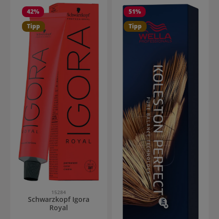
42
%
51
%
Tipp
Tipp
15284
Schwarzkopf Igora
Royal