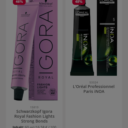
46
%
48
%
53324
L'Oréal Professionnel
Paris iNOA
15819
Schwarzkopf Igora
Royal Fashion Lights
Strong Bonds
Inhalt:
60 ml
(16,58 € / 100