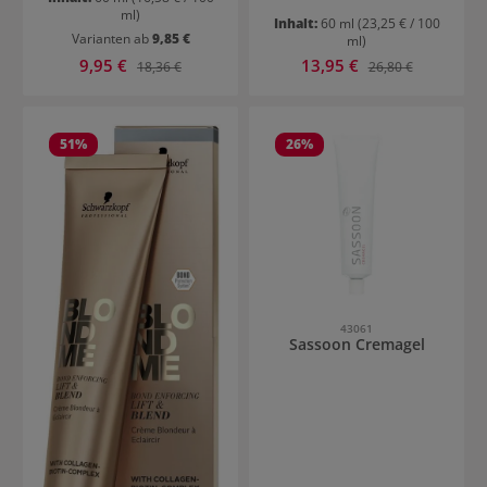
ml)
Inhalt:
60 ml
(23,25 € / 100
Varianten ab
9,85 €
ml)
Verkaufspreis:
Verkaufspreis:
9,95 €
Regulärer Preis:
13,95 €
Regulärer Preis:
18,36 €
26,80 €
51
%
26
%
43061
Sassoon Cremagel