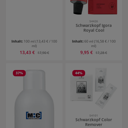
54426
Schwarzkopf Igora
Royal Cool
Inhalt:
100 ml
(13,43 € / 100
Inhalt:
60 ml
(16,58 € / 100
ml)
ml)
Verkaufspreis:
Verkaufspreis:
13,43 €
Regulärer Preis:
9,95 €
Regulärer Preis:
17,90 €
17,28 €
37
%
44
%
54101
Schwarzkopf Color
Remover