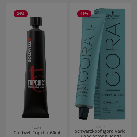
24
%
49
%
15817
14481
Schwarzkopf Igora Vario
Goldwell Topchic 60ml
Blond Strong Bonds