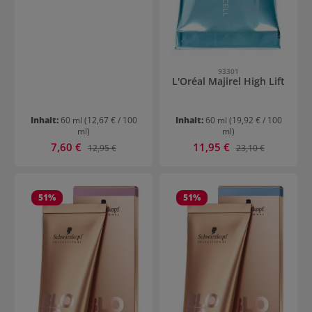
93301
L'Oréal Majirel High Lift
Inhalt:
60 ml
(12,67 € / 100
Inhalt:
60 ml
(19,92 € / 100
ml)
ml)
Verkaufspreis:
Verkaufspreis:
7,60 €
Regulärer Preis:
11,95 €
Regulärer Preis:
12,95 €
23,10 €
51
%
51
%