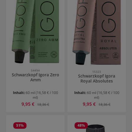
54494
15323
Schwarzkopf Igora Zero
Schwarzkopf Igora
Amm
Royal Absolutes
Inhalt:
60 ml
(16,58 € / 100
Inhalt:
60 ml
(16,58 € / 100
ml)
ml)
Verkaufspreis:
Verkaufspreis:
9,95 €
Regulärer Preis:
9,95 €
Regulärer Preis:
18,36 €
18,36 €
51
%
48
%