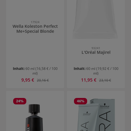
17924
Wella Koleston Perfect
Me+Special Blonde
93241
L'Oréal Majirel
Inhalt:
60 ml
(16,58 € / 100
Inhalt:
60 ml
(19,92 € / 100
ml)
ml)
Verkaufspreis:
Verkaufspreis:
9,95 €
Regulärer Preis:
11,95 €
Regulärer Preis:
20,16 €
23,10 €
24
%
46
%