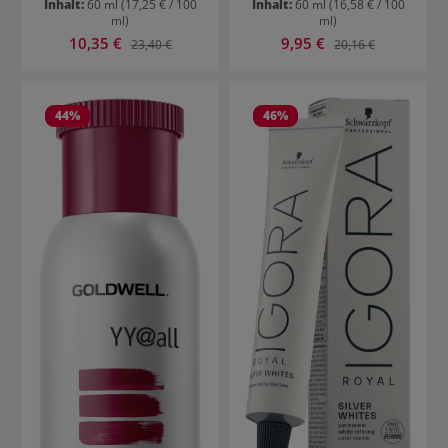
Inhalt:
60 ml
(17,25 € / 100
Inhalt:
60 ml
(16,58 € / 100
ml)
ml)
Verkaufspreis:
Verkaufspreis:
10,35 €
Regulärer Preis:
9,95 €
Regulärer Preis:
23,40 €
20,16 €
44
%
46
%