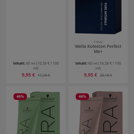
17842
Wella Koleston Perfect
Me+
Inhalt:
60 ml
(16,58 € / 100
Inhalt:
60 ml
(16,58 € / 100
ml)
ml)
Verkaufspreis:
Verkaufspreis:
9,95 €
Regulärer Preis:
9,95 €
Regulärer Preis:
17,28 €
20,16 €
46
%
46
%