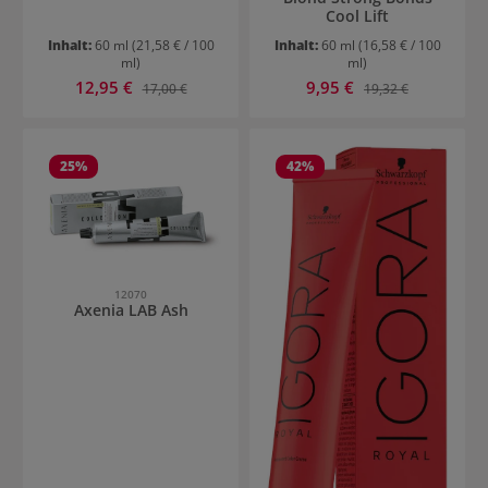
Cool Lift
Inhalt:
60 ml
(21,58 € / 100
Inhalt:
60 ml
(16,58 € / 100
ml)
ml)
Verkaufspreis:
Verkaufspreis:
12,95 €
Regulärer Preis:
9,95 €
Regulärer Preis:
17,00 €
19,32 €
25
%
42
%
12070
Axenia LAB Ash