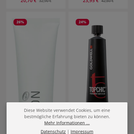
20,70 €
23,95 €
32,90 €
42,60 €
26
%
24
%
Diese Website verwendet Cookies, um eine
bestmögliche Erfahrung bieten zu können.
Mehr Informationen ...
Datenschutz
|
Impressum
14476