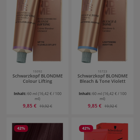
15092
15723
Schwarzkopf BLONDME
Schwarzkopf BLONDME
Colour Lifting
Bleach & Tone Violett
Inhalt:
60 ml
(16,42 € / 100
Inhalt:
60 ml
(16,42 € / 100
ml)
ml)
Verkaufspreis:
Verkaufspreis:
9,85 €
Regulärer Preis:
9,85 €
Regulärer Preis:
19,92 €
19,92 €
42
%
42
%