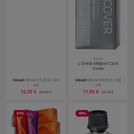
93297
L'Oréal Majirel Cool
Cover
Inhalt:
60 ml
(17,25 € / 100
Inhalt:
60 ml
(19,92 € / 100
ml)
ml)
Verkaufspreis:
Verkaufspreis:
10,35 €
Regulärer Preis:
11,95 €
Regulärer Preis:
23,40 €
23,10 €
41
%
48
%