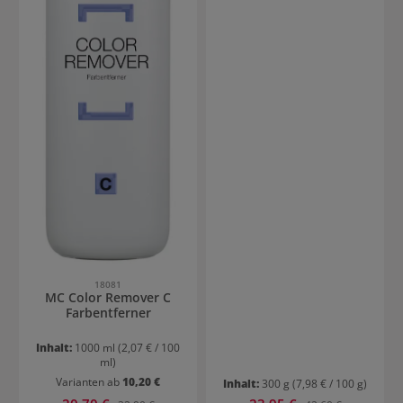
18081
MC Color Remover C
Farbentferner
Inhalt:
1000 ml
(2,07 € / 100
ml)
Varianten ab
10,20 €
Inhalt:
300 g
(7,98 € / 100 g)
Verkaufspreis:
Verkaufspreis:
Regulärer Preis:
Regulärer Preis: