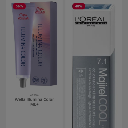
56
%
48
%
45354
Wella Illumina Color
ME+