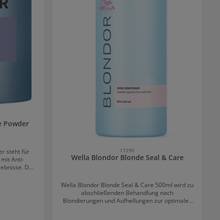
e Powder
17295
r steht für
Wella Blondor Blonde Seal & Care
mit Anti-
gebnisse. Das
setzbar und
hellung um 7
Wella Blondor Blonde Seal & Care 500ml wird zu
abschließenden Behandlung nach
en diese
Blondierungen und Aufhellungen zur optimalen
Produkt. Das
Pflege des Haares herangezogen. Der
ounder, der
Conditioner schenkt blondiertem und