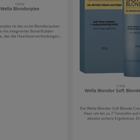
19394
Wella Blondorplex
orplex ist das erste Blondierpulver
a mit integrierter Bond-Builder-
e, das die Haarfaserverbindungen
er Aufhellung schützt und stärkt.
ird bei der Anwendung gemeinsam
lex N°2 um bis zu 97% bei gleicher
ert. Mit Blondorplex wird
ung um bis zu 9 Tonstufen erreicht.
uilding-Technologie sorgt für die
er Aminosäureketten im Haar. Anti-
leküle sorgen für ein klares, kühles
. Das Blondierpuder ist
 und erlaubt so eine sichere und
17708
Wella Blondor Soft Blond
Anwendung.Wie wird Blondorplex
t?Wella Blondorplex ist für alle
ndungstechniken und klare
bnisse bei allen Haartypen und -
Die Wella Blondor Soft Blonde Cre
dorplex wird mit dem
Haar um bis zu 7 Tonstufen auf u
fect Entwickler im Verhältnis 1:1,5
absolut sichere Ergebnisse. Di
mischt und nach der entsprechenden
Blondiercreme von Wella schont d
 ausgewaschen. Zur abschließenden
die Kopfhaut und beugt Haarbruch 
arbstabilisierung wird der Wellaplex
die sich um jedes einzelne Haar 
Stabilizer für etwa 10 Minuten im
dafür, dass das Haar keine Feuchtigk