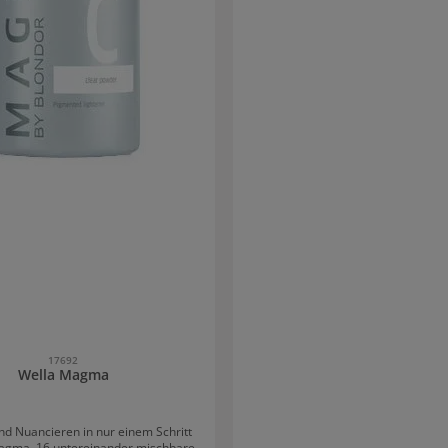
gleichsam warme und kühle Blond
Wunsch und Anwendungsart er
Anwendungsempfehlung für Wella B
Blonde Powder Mischungsverhältnis von
Blondierpulver und Welloxon Perfec
ist 1:1,5 Für alle Anwendungstechniken und klare
Blondergebnisse bei allen Haart
strukturen
17692
Wella Magma
nd Nuancieren in nur einem Schritt
agma. 16 untereinander mischbare