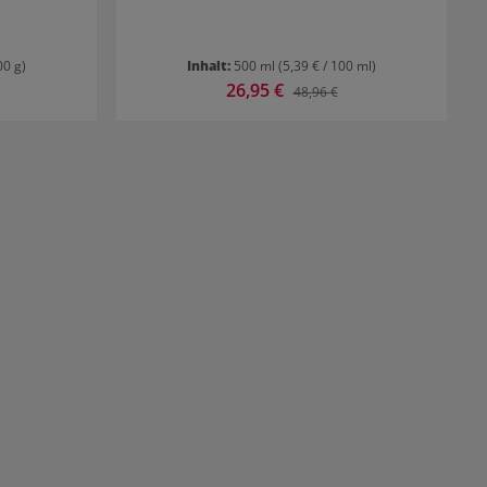
00 g)
Inhalt:
500 ml
(5,39 € / 100 ml)
Verkaufspreis:
26,95 €
 Preis:
Regulärer Preis:
48,96 €