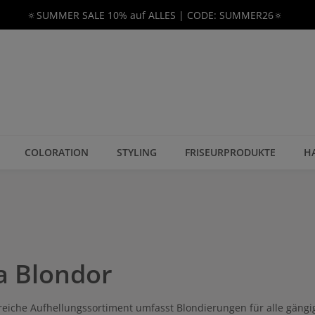
🔅SUMMER SALE 10% auf ALLES | CODE: SUMMER26🔅
COLORATION
STYLING
FRISEURPRODUKTE
H
a Blondor
eiche Aufhellungssortiment umfasst Blondierungen für alle gäng