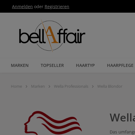
Anmelden
oder
Registrieren
Zur Hauptnavigation springen
MARKEN
TOPSELLER
HAARTYP
HAARPFLEGE
Home
Marken
Wella Professionals
Wella Blondor
Well
Das umfangr