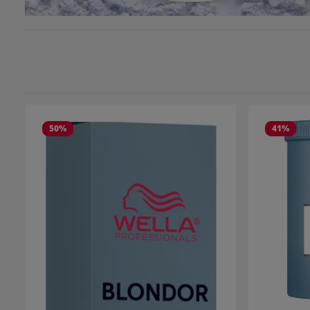
50
%
41
%