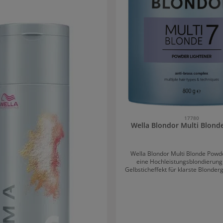
17780
Wella Blondor Multi Blond
Wella Blondor Multi Blonde Powde
eine Hochleistungsblondierung 
Gelbsticheffekt für klarste Blonder
Blondierpulver ist vielseitig ein
überzeugt vor allem durch die Auf
Tonstufen. Die einfach Anwendung und
zuverlässige Ergebnisse mach
Blondierung zum unverzichtbaren 
Blondierpulver ist ein echter Allr