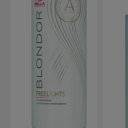
neutrales Blond /86 Ultra Cool Booster:
Intensiviert die Neutralisierung von Gold- und
Gold-Orangereflexen Die integrierte Plex-
Technologie schützt die Haarfaser während des
Toning Services und reduziert Haarbruch um bis
zu 90%. Die innovative cremige Rezeptur hilft bei
allen Haartypen und -strukturen die
Faserverbindungen neu aufzubauen. Die
alkalische Rezeptur hellt sanft auf und wirkt
gegen Goldreflexe. Das Resultat: Unglaublich
gesund aussehendes Haar vom Ansatz bis zur
Spitze. Anwendungsempfehlung für Wella
Blondorplex Cream Toner Für ein schnelles und
zuverlässiges Express Gloss mit PLEX-
Technologie wählt man ein Mischungsverhältnis
(Toner und Welloxon Perfect Entwickler 1,9%)
von 1:2. Die empfohlene Einwirkzeit beträgt 5
Minuten. Für ein Express Gloss + Base Breaker
mit intensiveren Ergebnissen wählt man ein
Mischungsverhältnis (Toner und Welloxon
Perfect Entwickler 4%) von 1:2. Die Einwirkzeit
beträgt 5 Minuten. Dabei wird der naturfarbene
Ansatz sanft aufgehellt und Längen und Spitzen
gleichzeitig getönt. Farbübergänge werden
ausgeglichen. Eine längere Einwirkzeit schafft
bei beiden Varianten zusätzliche
Neutralisierung. Die Ergebnisse können dadurch
tiefer und gesättigter wirken. Achtung: /86 nicht