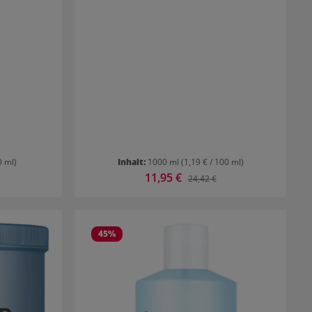
g eignet sie
m Haaransatz
t.
Blondor Soft
-strukturen.
und Welloxon
s 1:2
0 ml)
Inhalt:
1000 ml
(1,19 € / 100 ml)
Verkaufspreis:
11,95 €
 Preis:
Regulärer Preis:
24,42 €
45
%