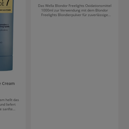
Das Wella Blondor Freelights Oxidationsmittel
1000ml zur Verwendung mit dem Blondor
Freelights Blondierpulver für zuverlässige
Aufhellung. Der Entwickler ist mit 6,9 und 12%
erhätlich. Mischungsverhältnis Blondor
Freelights Blondierung mit dem Oxidationsmittel
1:1 bis 1:3 möglich Empfehlung: 1:1,5
e Cream
am hellt das
nd liefert
e sanfte
as Haar und
vor. Lipide,
legen sorgen
eit verliert.