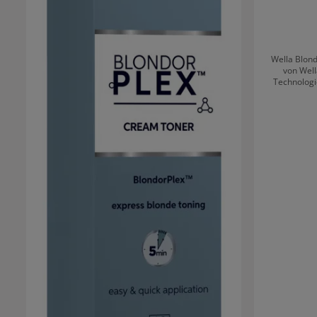
Wella Blond
von Well
Technologi
während d
Haarbruch w
mit Wellap
Aufhellwirkung reduzi
eine Aufhell
Die Bond-B
Reparatur d
Gelbstich-Mo
Blond ohne Gelbstich
staubfrei
sparsame 
angewende
Anwe
Blonderge
strukturen geeignet. Blon
Welloxon Per
bis 1:2 ver
Einwirkzeit
Pflege und F
N°2 Bond 