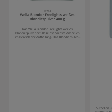
alleine anwenden, sondern mit 1-5g pro 30g des
gewählten Toners mischen und laut
Herstellerangaben anwenden.
17704
Wella Blondor Freelights weißes
Blondierpulver 400 g
Das Wella Blondor Freelights weißes
Blondierpulver erfüllt selbst höchste Ansprüch
im Bereich der Aufhellung. Das Blondierpulver
mit Tonerde ist für präzise Painting Highlights
und Freihandtechniken auf naturbelassenem als
auch zuvor coloriertem Haar empfehlenswert.
Die Blondierung sorgt für eine schnelle und
unkomplizierte Aufhellung - selbst ohne Folien,
da die Textur ein Verlaufen der Blondiermasse
verhindert. Schnell und zuverlässig werden
natürliche, weiche Verläufe und klares, sehr
helles Blond erreicht. Für effektvolle, strahlende
Highlights und Ombre Färbungen mit
individuellen Ergebnissen.
Anwendungsempfehlung für Wella Blondor
Freelights Blondierpulver Für alle
Freihandtechniken. Aufhellen ohne Folien. Für
alle Haartypen und -strukturen. mögliches
Mischungsverhältnis Blondor Freelights
Blondierpulver mit dem Freelights
Aufhellen u
Oxidationsmittel ist 1:1 bis 1:3, empfohlen wird
mit Wella M