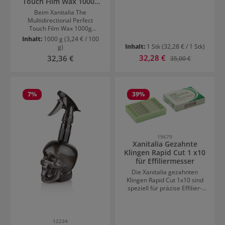
Touch Film Wax 1000g
Haarentfernungswachs
Passion Fruit
Honig 100ml After Wax-
Beim Xanitalia The
Reinigungsöl 125ml Vlies-
Multidirectional Perfect
Streifen
Touch Film Wax 1000g
Passion Fruit handelt es sich
Inhalt:
1000 g
(3,24 € / 100
um Einweg-
Inhalt:
1 Stk
(32,28 € / 1 Stk)
g)
Enthaarungswachs, das ohne
Verkaufspreis:
Regulärer Preis:
32,28 €
Regulärer Preis:
32,36 €
35,00 €
Streifen angewendet wird.
Bei der Anwendung wird ein
fruchtiger Duft versprüht. Es
haftet gut an den Haaren und
ist schonend zur Haut. Dieses
7
%
39
%
Warmwachs ist für die
Enthaarung jeder
Körperpartie geeignet und
kann in jede Wuchsrichtung
aufgetragen werden.
19679
Xanitalia Gezahnte
Klingen Rapid Cut 1 x10
für Effiliermesser
Die Xanitalia gezahnten
Klingen Rapid Cut 1x10 sind
speziell für präzise Effilier-
und Ausdünntechniken
entwickelt. Sie ermöglichen
ein kontrolliertes Arbeiten
und sorgen für gleichmäßige,
12234