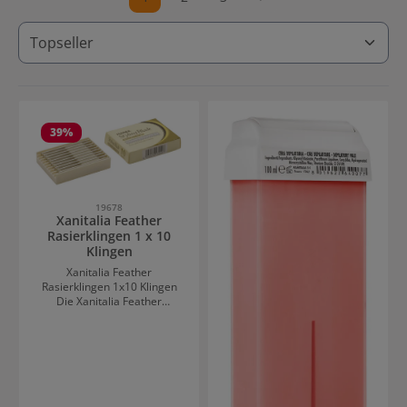
Seite
Seite
Seite
39
%
19678
Xanitalia Feather
Rasierklingen 1 x 10
Klingen
Xanitalia Feather
Rasierklingen 1x10 Klingen
Die Xanitalia Feather
Rasierklingen 1x10 bieten
präzise und saubere Schnitte
für verschiedene Rasur- und
Stylinganwendungen. Sie
überzeugen durch ihre hohe
Schärfe und ermöglichen ein
exaktes Arbeiten ohne