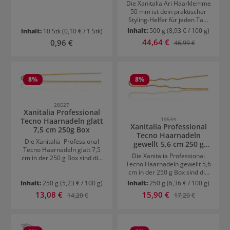
Die Xanitalia Ari Haarklemme
Hocker flexibel an
50 mm ist dein praktischer
unterschiedliche
Styling-Helfer für jeden Tag.
Arbeitspositionen anpassen.
In den Farben Gold, Braun
Die hochwertige
Inhalt:
500 g
(8,93 € / 100 g)
Inhalt:
10 Stk
(0,10 € / 1 Stk)
und Schwarz erhältlich, passt
Verarbeitung und das
Verkaufspreis:
Regulärer Preis:
44,64 €
Regulärer Preis:
0,96 €
46,99 €
die Klemme sich jedem Look
funktionale Design machen
perfekt an. Sie bietet
den Xanitalia Master
zuverlässigen Halt für
Massage Sattelhocker mit
einzelne Haarpartien, ohne
Rückenlehne zu einer
zu ziepen, und ist ideal für
langlebigen und
8
%
8
%
schnelle Stylings, Half-up
komfortablen Lösung für den
Looks oder dezente Akzente.
anspruchsvollen
Klein, elegant und vielseitig –
Arbeitsalltag.
28527
ein Must-have für
Xanitalia Professional
unkompliziertes Haarstyling.
19544
Tecno Haarnadeln glatt
Xanitalia Professional
7,5 cm 250g Box
Tecno Haarnadeln
Die Xanitalia Professional
gewellt 5,6 cm 250 g
Tecno Haarnadeln glatt 7,5
Box
Die Xanitalia Professional
cm in der 250 g Box sind die
Tecno Haarnadeln gewellt 5,6
ideale Wahl für dezente und
cm in der 250 g Box sind die
zuverlässige Fixierungen im
perfekte Wahl für sicheren
Haar. Durch ihre glatte Form
Inhalt:
250 g
(5,23 € / 100 g)
Inhalt:
250 g
(6,36 € / 100 g)
Halt bei präzisen Stylings und
lassen sie sich besonders
Verkaufspreis:
Verkaufspreis:
13,08 €
Regulärer Preis:
15,90 €
Regulärer Preis:
14,20 €
17,20 €
Hochsteckfrisuren. Durch
leicht einarbeiten und sorgen
ihre gewellte Struktur greifen
für einen unauffälligen Halt
sie das Haar besonders
bei verschiedensten Stylings.
zuverlässig und sorgen für
Sie eignen sich perfekt für
eine stabile Fixierung auch