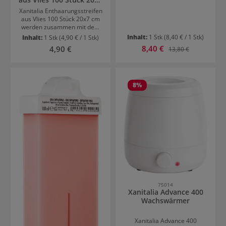
Schnitttechniken. Ideal für
cm
professionelle Anwendungen
Xanitalia Enthaarungsstreifen
mit Anspruch an exakte
aus Vlies 100 Stück 20x7 cm
Ergebnisse. So gelingen feine
werden zusammen mit dem
und gleichmäßige Stylings mit
Enthaarungswachs der
Inhalt:
1 Stk
(8,40 € / 1 Stk)
Inhalt:
1 Stk
(4,90 € / 1 Stk)
Leichtigkeit.
italienischen Marke
Verkaufspreis:
Regulärer Preis:
8,40 €
Regulärer Preis:
4,90 €
13,80 €
verwendet. Sie sind sehr
reißfest, saugfähig und daher
für mehrmaliges Abziehen
geeignet.
8
%
75014
Xanitalia Advance 400
Wachswärmer
Xanitalia Advance 400