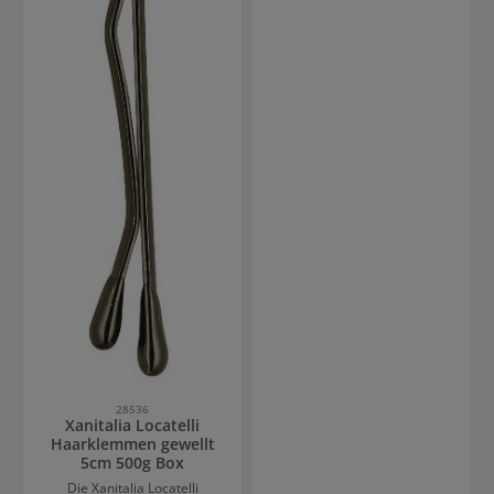
schützt er zuverlässig alle
Arbeitsutensilien und sorgt
für einen sicheren Transport
– egal ob im Studio oder
mobil im Einsatz.Sein
funktionales Innenleben
bietet ausreichend Platz für
Tools, Geräte und Produkte,
während das moderne
Design in verschiedenen
Farben auch optisch
überzeugt. Ideal für alle, die
Flexibilität und
Professionalität verbinden
möchten.Vorteile:Robuster
Koffer für sicheren
TransportPerfekt für mobile
Friseure &
StylistenGroßzügiger
Stauraum für
EquipmentModernes Design
in verschiedenen Farben
28536
Xanitalia Locatelli
Haarklemmen gewellt
5cm 500g Box
Die Xanitalia Locatelli