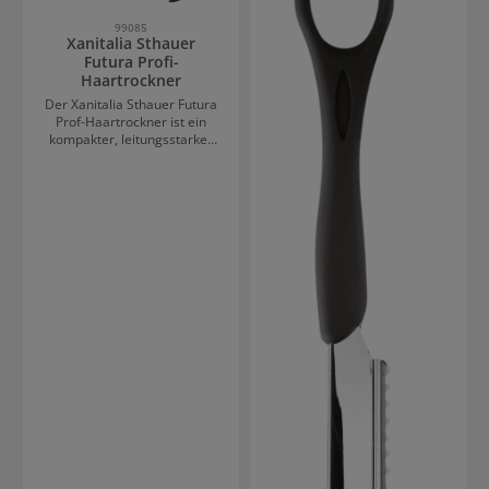
99085
Xanitalia Sthauer
Futura Profi-
Haartrockner
Der Xanitalia Sthauer Futura
Prof-Haartrockner ist ein
kompakter, leitungsstarker
Föhn der neuen Generation
mit Diffusor und
Richtungsdüsen für eine
verkürzte Trockenzeit. Die
Ionen Technologie mit
Turmalin Keramik
gemeinsam mit dem
leistungsstarken Motor
sorgen für einen Luftstrom,
der Schäden durch extreme
Hitze verhindert. Zudem
bewahrt er den natürlichen
Glanz des Haares. Xanitalia
Sthauer Futura Details auf
einen Blick: Ultraleicht und
kompakt (290g) Verfügt über
Selbstreinigungsfunktion für
eine lange Lebensdaue
110.000 U/Min Sehr starker
Luftstrom Kaltlufttaste