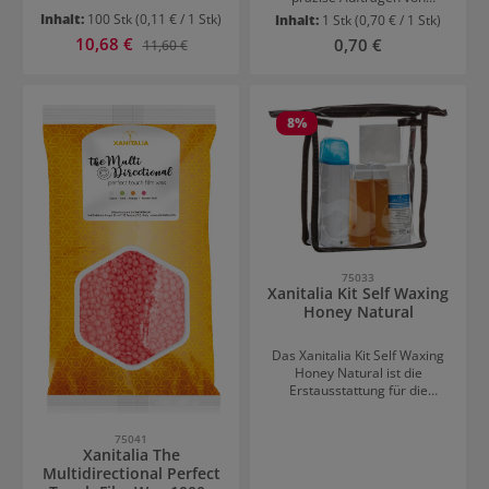
Haarfarben, Tönungen und
latexfreien
Inhalt:
100 Stk
(0,11 € / 1 Stk)
Inhalt:
1 Stk
(0,70 € / 1 Stk)
Blondierungen. Die festen
Materialzusammensetzung
Verkaufspreis:
10,68 €
Regulärer Preis:
Regulärer Preis:
0,70 €
11,60 €
Borsten ermöglichen ein
sind sie besonders
gleichmäßiges Arbeiten,
hautfreundlich und eignen
während der spitze Griff das
sich ideal für empfindliche
einfache Abteilen der Haare
Haut. Die griffige Oberfläche
erleichtert.
sorgt für sicheren Halt bei
8
%
allen Arbeiten, während das
widerstandsfähige Material
optimal vor
Verschmutzungen und
Chemikalien schützt.Geliefert
im praktischen 100er-Pack
sind die Einmalhandschuhe
ideal für den täglichen
Gebrauch in Friseur-,
75033
Xanitalia Kit Self Waxing
Kosmetik- und
Honey Natural
Hygienebereichen.
Das Xanitalia Kit Self Waxing
Honey Natural ist die
Erstausstattung für die
Haarentfernung mit
Warmwachs zu Hause:
75041
Wachswärmer für 100ml
Xanitalia The
Patronen mit Netzkabel 2
Multidirectional Perfect
Nachfüllungen