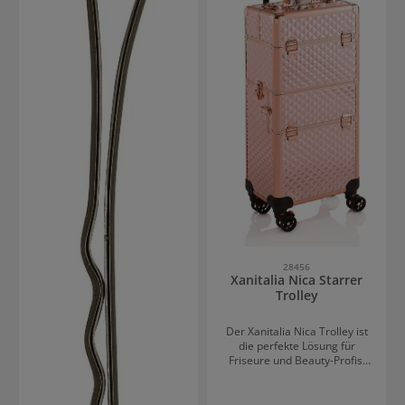
Arbeiten im Salon und
Dank der stabilen
zuhause. Die robuste
Verarbeitung sind sie
Verarbeitung gewährleistet
besonders langlebig und für
eine lange Lebensdauer auch
den täglichen Einsatz
bei häufiger Nutzung. Starker
geeignet. Sicherer Halt für
Halt für professionelle
vielseitige AnwendungenDie
ErgebnisseDie Haarnadeln
Haarklemmen bieten
sind vielseitig einsetzbar und
optimalen Halt bei
unterstützen sowohl
unterschiedlichsten
klassische als auch kreative
Techniken und erleichtern ein
Stylings. Sie ermöglichen ein
sauberes, strukturiertes
kontrolliertes Fixieren
Arbeiten. Sie lassen sich
einzelner Strähnen und
schnell und einfach ins Haar
sorgen für ein sauberes
einarbeiten und wieder
Finish. Dank ihrer stabilen
entfernen. Ideal für
Struktur behalten sie auch bei
professionelle Anwendungen,
längerer Tragedauer ihre
bei denen Präzision und
Form. So gelingen haltbare
Effizienz gefragt sind. So wird
und professionelle Frisuren
28456
jedes Styling zuverlässig
Xanitalia Nica Starrer
im Handumdrehen.
unterstützt und perfekt
Trolley
umgesetzt.
Der Xanitalia Nica Trolley ist
die perfekte Lösung für
Friseure und Beauty-Profis,
die viel unterwegs sind. Mit
seiner stabilen
Hartschalenkonstruktion