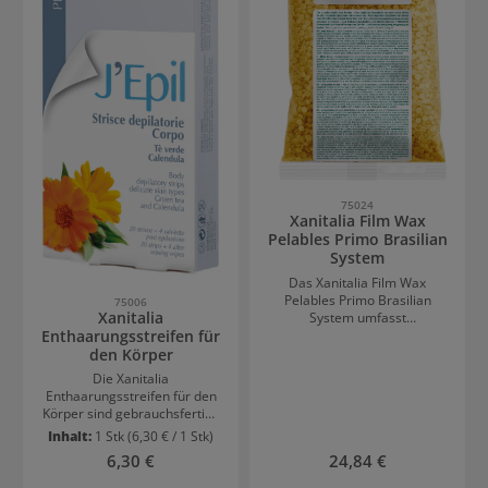
förmige Präzisionsklinge aus
bequem: Angenehmer Sitz
Stahl für hochpräzise
Schnitte3 Aufsteckkämme
1/2/3 mmLithium-Ionen-
Akku 2 Stunden
Betriebsdauer Reinigungsset
5 Watt 100–240 V ~ 50/60 Hz
204
75024
Xanitalia Film Wax
Pelables Primo Brasilian
System
Das Xanitalia Film Wax
Pelables Primo Brasilian
75006
Xanitalia
System umfasst
Enthaarungsstreifen für
Warmwachse aus dem
"brasilianischen System", bei
den Körper
dem die Haare ohne Streifen
Die Xanitalia
entfernt werde. Das Wachs
Enthaarungsstreifen für den
ist angenehm warm auf der
Körper sind gebrauchsfertige
Haut. Die Poren werden
Streifen, die einfach auf der
Inhalt:
1 Stk
(6,30 € / 1 Stk)
durch die Wärme erweitert
Haut angewendet werden
und die Härchen sanft an der
Regulärer Preis:
Regulärer Preis:
6,30 €
24,84 €
können. Sie sind in zwei
Wurzel entfernt. Vorteile von
Varianten erhältlich: Arganöl