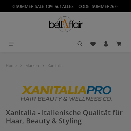
🔅SUMMER SALE 10% auf ALLES | CODE: SUMMER26🔅
alt springen
Du hast 0 Produkt
Waren
Home
Marken
Xanitalia
Xanitalia - Italienische Qualität für
Haar, Beauty & Styling