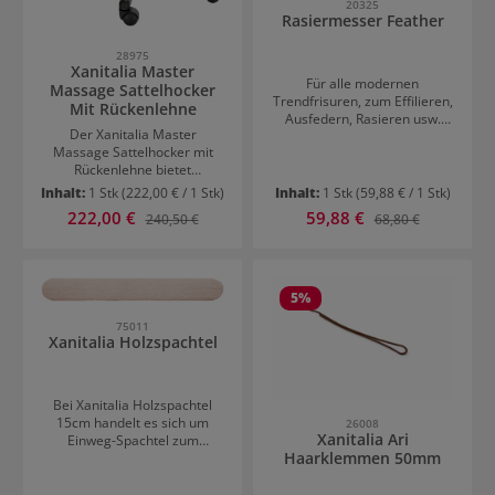
20325
Friseuralltag.Vorteile:Ergono
Rasiermesser Feather
mische Form für maximalen
KundenkomfortOptimale
28975
Unterstützung von Kopf und
Xanitalia Master
NackenIdeal für intensive
Für alle modernen
Massage Sattelhocker
Nutzung im
Trendfrisuren, zum Effilieren,
Mit Rückenlehne
SalonHochwertige und
Ausfedern, Rasieren usw.
langlebige Verarbeitung
Der Xanitalia Master
Komfortables Handling durch
Massage Sattelhocker mit
Lochgriff und Fingerstütze.
Rückenlehne bietet
Die ergonomische Form
ergonomischen Sitzkomfort
dieses Rasiermessers sorgt
Inhalt:
1 Stk
(222,00 € / 1 Stk)
Inhalt:
1 Stk
(59,88 € / 1 Stk)
für den professionellen
für ein angenehmes Gefühl
Verkaufspreis:
Verkaufspreis:
222,00 €
Regulärer Preis:
59,88 €
Regulärer Preis:
240,50 €
68,80 €
Einsatz in Friseursalons,
bei der Handhabung.
Kosmetikstudios,
Wellnessbereichen und
Massagepraxen. Die
komfortable Sattelsitzfläche
5
%
unterstützt eine natürliche
75011
Sitzhaltung, während die
Xanitalia Holzspachtel
integrierte Rückenlehne
zusätzlichen Halt bei
längeren Behandlungen oder
Anwendungen
Bei Xanitalia Holzspachtel
bietet.Bequemes
15cm handelt es sich um
26008
ArbeitenDank der
Xanitalia Ari
Einweg-Spachtel zum
leichtgängigen Rollen und der
Haarklemmen 50mm
Auftragen von Warmwachs-
höhenverstellbaren
Produkten.
Ausführung lässt sich der