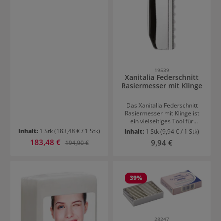
Negativ-Ionen-Transformator
3 Luftstromeinstellungen Drei
Wärmeeinstellungen
Speicherfunktion 2,90ml
langes Kabel
19539
Xanitalia Federschnitt
Rasiermesser mit Klinge
Das Xanitalia Federschnitt
Rasiermesser mit Klinge ist
ein vielseitiges Tool für
präzise und kreative
Inhalt:
1 Stk
(183,48 € / 1 Stk)
Inhalt:
1 Stk
(9,94 € / 1 Stk)
Schnitttechniken. Es eignet
Verkaufspreis:
183,48 €
Regulärer Preis:
Regulärer Preis:
9,94 €
194,90 €
sich ideal zum Ausdünnen,
Strukturieren und für
fließende Übergänge im
Haar. Die eingesetzte Klinge
ermöglicht exakte, saubere
39
%
Schnitte und unterstützt ein
kontrolliertes Arbeiten. Durch
die ausgewogene
Konstruktion liegt das
Rasiermesser sicher und
28247