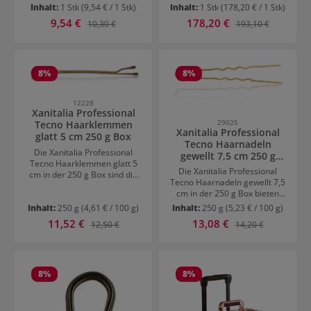
mit hoher Funktionalität und
Inhalt:
1 Stk
(9,54 € / 1 Stk)
Inhalt:
1 Stk
(178,20 € / 1 Stk)
ist die perfekte Ergänzung für
Verkaufspreis:
Verkaufspreis:
9,54 €
Regulärer Preis:
178,20 €
Regulärer Preis:
10,30 €
193,10 €
jeden professionellen
Friseursalon. Das elegante
schwarze Finish sorgt für
einen stilvollen Look,
während die durchdachte
8
%
8
%
Innenstruktur effizientes
Arbeiten ermöglicht.Mit
seinem praktischen
12228
Xanitalia Professional
Schubladensystem bietet der
29025
Tecno Haarklemmen
Wagen schnellen Zugriff auf
Xanitalia Professional
glatt 5 cm 250 g Box
alle wichtigen Tools und
Tecno Haarnadeln
Produkte. Die leichtgängigen
Die Xanitalia Professional
gewellt 7,5 cm 250 g
Rollen sorgen für maximale
Tecno Haarklemmen glatt 5
Box
Flexibilität im
Die Xanitalia Professional
cm in der 250 g Box sind die
Salonbetrieb.Benefits:Stilvolle
Tecno Haarnadeln gewellt 7,5
ideale Wahl für präzises und
s, modernes Design in
cm in der 250 g Box bieten
zuverlässiges Fixieren im
SchwarzPraktisches
zuverlässigen Halt für
Salonalltag und zuhause. Sie
Inhalt:
250 g
(4,61 € / 100 g)
Inhalt:
250 g
(5,23 € / 100 g)
Schubladensystem für
anspruchsvolle Stylings und
halten das Haar sicher in
Verkaufspreis:
Verkaufspreis:
11,52 €
Regulärer Preis:
13,08 €
Regulärer Preis:
12,50 €
14,20 €
OrdnungHohe Mobilität durch
Hochsteckfrisuren. Durch
Position, ohne zu
RollenIdeal für strukturierte
ihre gewellte Form greifen sie
verrutschen, und eignen sich
Arbeitsabläufe
das Haar besonders sicher
perfekt für Abteilungen,
und sorgen für eine stabile
Stylings und
Fixierung ohne Verrutschen.
8
%
8
%
Hochsteckfrisuren. Die glatte
Sie lassen sich unauffällig ins
Oberfläche ermöglicht ein
Haar einarbeiten und eignen
müheloses Einsetzen, ohne
sich ideal für präzises
das Haar zu strapazieren.