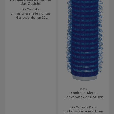
das Gesicht
Die Xanitalia
Enthaarungsstreifen für das
Gesicht enthalten 20
gebrauchsfertige Streifen
und 4 Pflegetücher für die
Haut. Sie sind für zwei
Hauttypen erhältlich: Arganöl
und Aloe Vera für normale
Haut Grüner Tee und
Ringelblume für empfindliche
Haut
12734
Xanitalia Klett-
Lockenwickler 6 Stück
Die Xanitalia Klett-
Lockenwickler ermöglichen