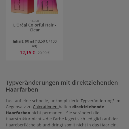
16958
L'Oréal Colorful Hair -
Clear
Inhalt:
90 ml
(13,50 € / 100
ml)
Verkaufspreis:
12,15 €
Regulärer Preis:
20,90 €
Typveränderungen mit direktziehenden
Haarfarben
Lust auf eine schnelle, unkomplizierte Typveränderung? Im
Gegensatz zu
Colorationen
halten
direktziehende
Haarfarben
nicht permanent. Sie verändert die
Haarstruktur nicht – die Farbe lagert sich lediglich auf der
Haaroberfläche ab und dringt somit nicht in das Haar ein.