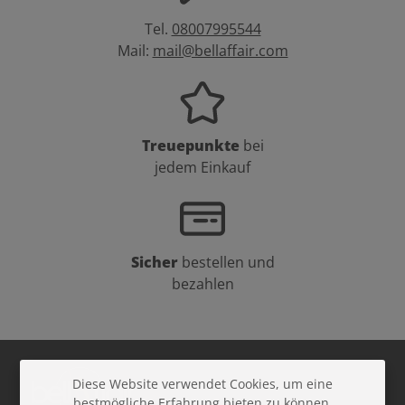
Tel.
08007995544
Mail:
mail@bellaffair.com
Treuepunkte
bei
jedem Einkauf
Sicher
bestellen und
bezahlen
Diese Website verwendet Cookies, um eine
bestmögliche Erfahrung bieten zu können.