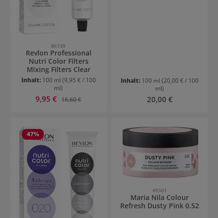
86139
Revlon Professional
Nutri Color Filters
Mixing Filters Clear
Inhalt:
100 ml
(9,95 € / 100
Inhalt:
100 ml
(20,00 € / 100
ml)
ml)
Verkaufspreis:
9,95 €
Regulärer Preis:
Regulärer Preis:
20,00 €
18,60 €
47
%
49301
Maria Nila Colour
Refresh Dusty Pink 0.52