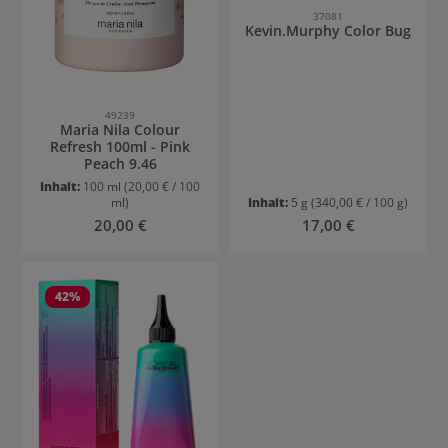
37081
Kevin.Murphy Color Bug
49239
Maria Nila Colour
Refresh 100ml - Pink
Peach 9.46
Inhalt:
100 ml
(20,00 € / 100
ml)
Inhalt:
5 g
(340,00 € / 100 g)
Regulärer Preis:
Regulärer Preis:
20,00 €
17,00 €
42
%