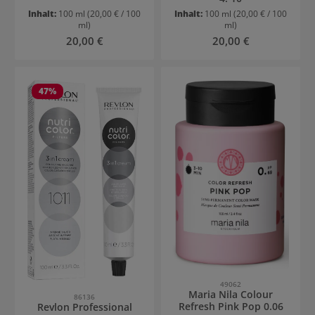
Inhalt:
100 ml
(20,00 € / 100
Inhalt:
100 ml
(20,00 € / 100
ml)
ml)
Regulärer Preis:
Regulärer Preis:
20,00 €
20,00 €
47
%
49062
Maria Nila Colour
86136
Refresh Pink Pop 0.06
Revlon Professional