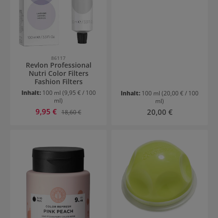
86117
Revlon Professional
Nutri Color Filters
Fashion Filters
Inhalt:
100 ml
(9,95 € / 100
Inhalt:
100 ml
(20,00 € / 100
ml)
ml)
Verkaufspreis:
9,95 €
Regulärer Preis:
Regulärer Preis:
20,00 €
18,60 €