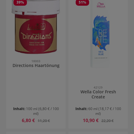
39
%
51
%
18003
Directions Haartönung
42129
Wella Color Fresh
Create
Inhalt:
100 ml
(6,80 € / 100
Inhalt:
60 ml
(18,17 € / 100
ml)
ml)
Verkaufspreis:
Verkaufspreis:
6,80 €
Regulärer Preis:
10,90 €
Regulärer Preis:
11,20 €
22,20 €