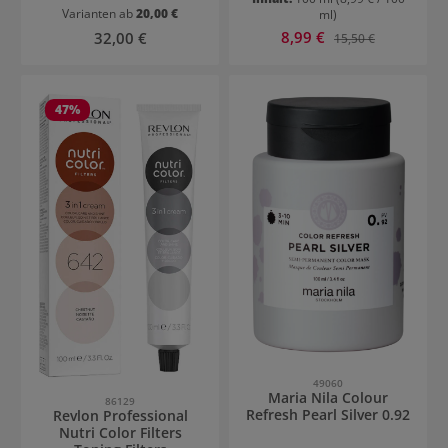
Varianten ab
20,00 €
ml)
Verkaufspreis:
Regulärer Preis:
8,99 €
Regulärer Preis:
32,00 €
15,50 €
47
%
49060
Maria Nila Colour
86129
Refresh Pearl Silver 0.92
Revlon Professional
Nutri Color Filters