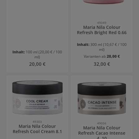
49049
Maria Nila Colour
Refresh Bright Red 0.66
Inhalt:
300 ml
(10,67 € / 100
ml)
Inhalt:
100 ml
(20,00 € / 100
Varianten ab
20,00 €
ml)
Regulärer Preis:
Regulärer Preis:
20,00 €
32,00 €
49303
49056
Maria Nila Colour
Maria Nila Colour
Refresh Cool Cream 8.1
Refresh Cacao Intense
4. 10