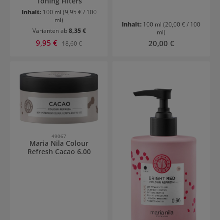
Toning Filters
Inhalt:
100 ml
(9,95 € / 100
ml)
Inhalt:
100 ml
(20,00 € / 100
Varianten ab
8,35 €
ml)
Verkaufspreis:
9,95 €
Regulärer Preis:
Regulärer Preis:
20,00 €
18,60 €
49067
Maria Nila Colour
Refresh Cacao 6.00