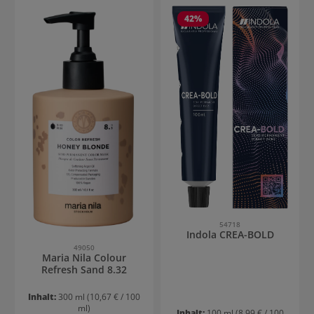
42
%
54718
Indola CREA-BOLD
49050
Maria Nila Colour
Refresh Sand 8.32
Inhalt:
300 ml
(10,67 € / 100
ml)
Inhalt:
100 ml
(8,99 € / 100