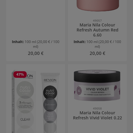
49057
Maria Nila Colour
Refresh Autumn Red
6.60
Inhalt:
100 ml
(20,00 € / 100
Inhalt:
100 ml
(20,00 € / 100
ml)
ml)
Regulärer Preis:
Regulärer Preis:
20,00 €
20,00 €
47
%
49058
Maria Nila Colour
Refresh Vivid Violet 0.22