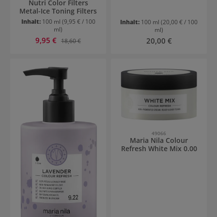
Nutri Color Filters
Metal-Ice Toning Filters
Inhalt:
100 ml
(9,95 € / 100
Inhalt:
100 ml
(20,00 € / 100
ml)
ml)
Verkaufspreis:
9,95 €
Regulärer Preis:
Regulärer Preis:
20,00 €
18,60 €
49066
Maria Nila Colour
Refresh White Mix 0.00