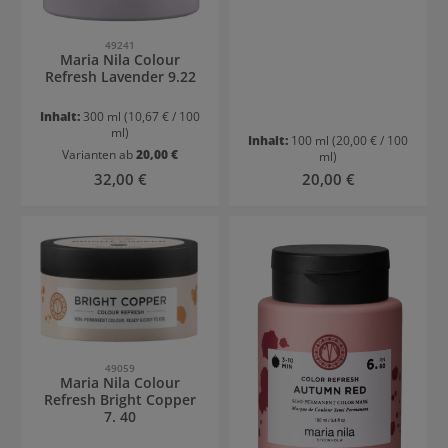
49241
Maria Nila Colour
Refresh Lavender 9.22
Inhalt:
300 ml
(10,67 € / 100
ml)
Inhalt:
100 ml
(20,00 € / 100
Varianten ab
20,00 €
ml)
Regulärer Preis:
Regulärer Preis:
32,00 €
20,00 €
49059
Maria Nila Colour
Refresh Bright Copper
7. 40