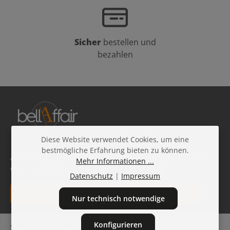
Sicher
bestellen und
bezahlen
Diese Website verwendet Cookies, um eine
bestmögliche Erfahrung bieten zu können.
Abonniere den kostenlosen Beauty-Newsletter und sichere
Mehr Informationen ...
dir 10 % Rabatt auf deine nächste Bestellung!
Datenschutz
|
Impressum
E-Mail-Adresse*
Nur technisch notwendige
Datenschutz
Die mit einem Stern (*) markierten Felder sind
Konfigurieren
Service-Hotline
Ich habe die
Datenschutzbestimmungen
zur Kenntnis