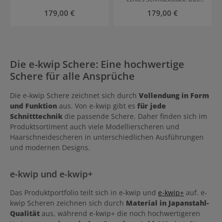
liegen angenehm in der
nur gut aus, sondern liefert
stilvolle Design mit floralem
Modellierschere in 5.5 Zoll
Regulärer Preis:
Regulärer Preis:
179,00 €
179,00 €
Hand. Sie sind aus
auch ein professionelles
Muster kombiniert mit
mit 40 Zähnen erhältlich
hochwertigem Stahl in
Ergebnis. Die Schere mit
präziser Schneidleistung
Japanstahl – Qualität Die
Japanstahl-Qualität und
scharfem Schnitt hat
macht diese Modellierschere
Schere ist optimal für
bleiben bei intensivem
Japanstahl-Qualität und sorgt
zum Liebling für diese
folgende Techniken:
Gebrauch scharf und präzise,
dank Sword-Klinge für eine
Techniken: Efflilieren
Effilieren, Modulieren und
wenn sie richtig gepflegt
optimale Vorspannung der
Modulation Channeling
Channeling.
werden. Die Werkzeugtasche
Schneideblätter. Sie liegt
Die e-kwip Schere: Eine hochwertige
Übergänge e-kwip Sun Flower
bietet zusätzlichen Schutz für
besonders gut in der Hand
Modellierschere Qualität Die
Schere für alle Ansprüche
die Scheren. Mit im Set sind 4
und ermöglicht ein
Schere im Offset Design setzt
Stielkämme in
entspanntes Schneiden. e-
nicht nur auf Präzision,
unterschiedlichen Größen für
kwip Kuro Rosegold
sondern auch auf
Die e-kwip Schere zeichnet sich durch
Vollendung in Form
verschiedene Ansprüche und
Haarschneideschere:
Langlebigkeit dank des Stahls
und Funktion
aus. Von e-kwip gibt es
für jede
Schneidetechniken.
Techniken Die Schere ist
in Japanstahl-Qualität.
Schnitttechnik
die passende Schere. Daher finden sich im
ideal für: Slicen Pointen
Channeling Passé Kontur
Produktsortiment auch viele Modellierscheren und
Übergänge
Haarschneidescheren in unterschiedlichen Ausführungen
und modernen Designs.
e-kwip und e-kwip+
Das Produktportfolio teilt sich in e-kwip und
e-kwip+
auf. e-
kwip Scheren zeichnen sich durch
Material in Japanstahl-
Qualität
aus, während e-kwip+ die noch hochwertigeren