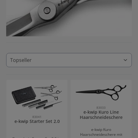
83033
e-kwip Kuro Line
Haarschneideschere
83041
e-kwip Starter Set 2.0
e-kwip Kuro
Haarschneideschere mit