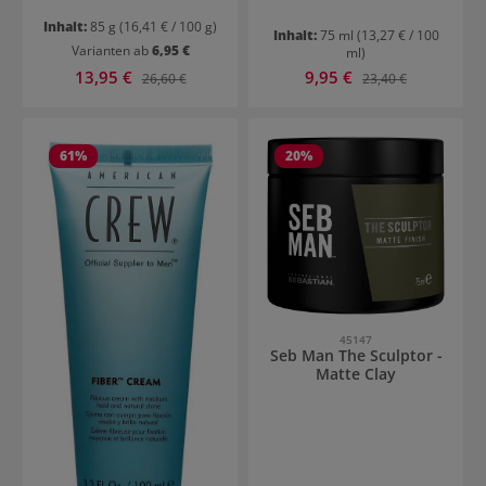
Inhalt:
85 g
(16,41 € / 100 g)
Inhalt:
75 ml
(13,27 € / 100
Varianten ab
6,95 €
ml)
Verkaufspreis:
Verkaufspreis:
13,95 €
Regulärer Preis:
9,95 €
Regulärer Preis:
26,60 €
23,40 €
61
%
20
%
45147
Seb Man The Sculptor -
Matte Clay