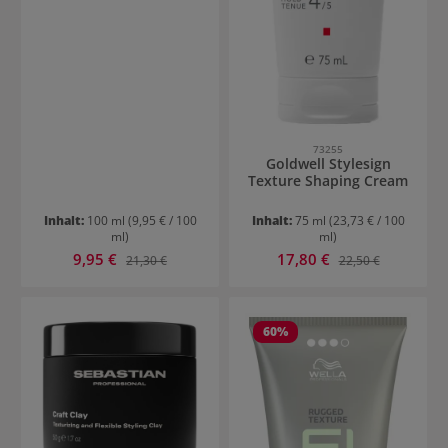
73255
Goldwell Stylesign
Texture Shaping Cream
Inhalt:
100 ml
(9,95 € / 100
Inhalt:
75 ml
(23,73 € / 100
ml)
ml)
Verkaufspreis:
Verkaufspreis:
9,95 €
Regulärer Preis:
17,80 €
Regulärer Preis:
21,30 €
22,50 €
60
%