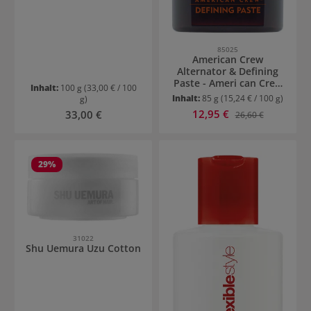
85025
American Crew
Alternator & Defining
Paste - Ameri can Crew
Inhalt:
100 g
(33,00 € / 100
Defining Paste
Inhalt:
85 g
(15,24 € / 100 g)
g)
Verkaufspreis:
Regulärer Preis:
12,95 €
Regulärer Preis:
33,00 €
26,60 €
29
%
31022
Shu Uemura Uzu Cotton