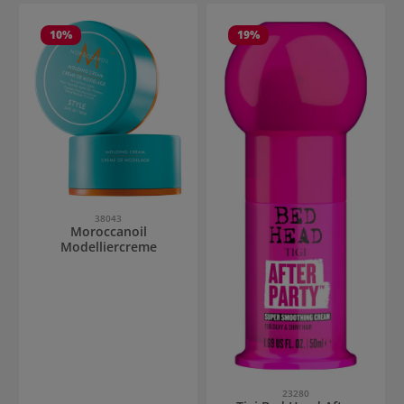
10
%
19
%
38043
Moroccanoil
Modelliercreme
23280