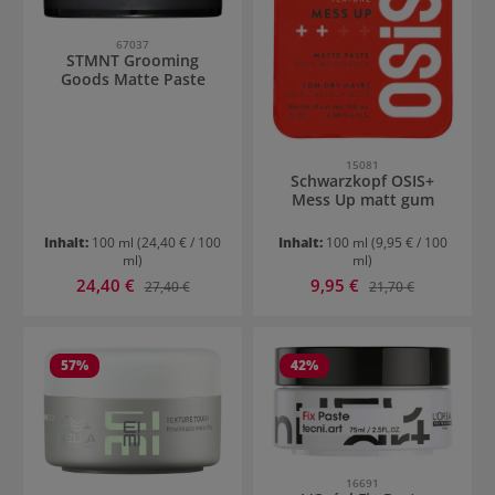
67037
STMNT Grooming
Goods Matte Paste
15081
Schwarzkopf OSIS+
Mess Up matt gum
Inhalt:
100 ml
(24,40 € / 100
Inhalt:
100 ml
(9,95 € / 100
ml)
ml)
Verkaufspreis:
Verkaufspreis:
24,40 €
Regulärer Preis:
9,95 €
Regulärer Preis:
27,40 €
21,70 €
57
%
42
%
16691