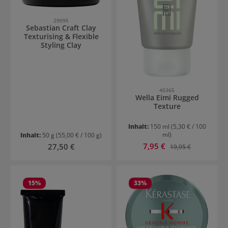
29095
Sebastian Craft Clay
Texturising & Flexible
Styling Clay
45365
Wella Eimi Rugged
Texture
Inhalt:
150 ml
(5,30 € / 100
ml)
Inhalt:
50 g
(55,00 € / 100 g)
Verkaufspreis:
Regulärer Preis:
7,95 €
Regulärer Preis:
27,50 €
19,95 €
15
%
33
%