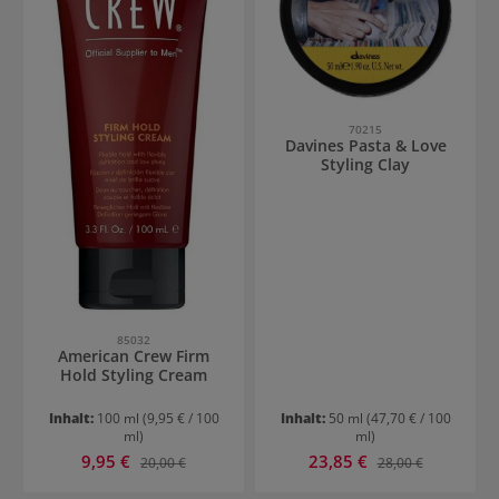
70215
Davines Pasta & Love
Styling Clay
85032
American Crew Firm
Hold Styling Cream
Inhalt:
100 ml
(9,95 € / 100
Inhalt:
50 ml
(47,70 € / 100
ml)
ml)
Verkaufspreis:
Verkaufspreis:
9,95 €
Regulärer Preis:
23,85 €
Regulärer Preis:
20,00 €
28,00 €