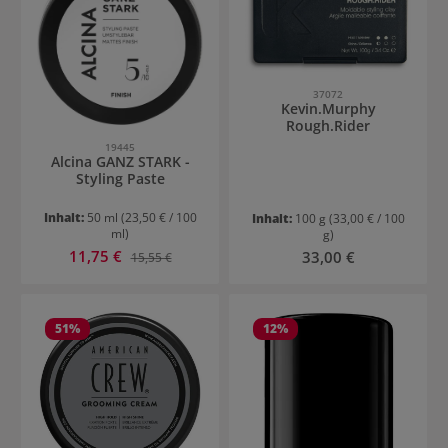
37072
Kevin.Murphy
Rough.Rider
19445
Alcina GANZ STARK -
Styling Paste
Inhalt:
50 ml
(23,50 € / 100
Inhalt:
100 g
(33,00 € / 100
ml)
g)
Verkaufspreis:
11,75 €
Regulärer Preis:
Regulärer Preis:
33,00 €
15,55 €
51
%
12
%