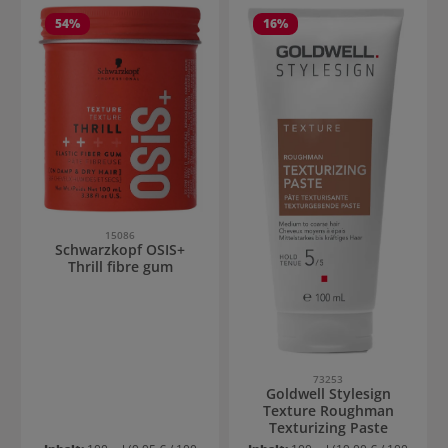
54
%
16
%
15086
Schwarzkopf OSIS+
Thrill fibre gum
73253
Goldwell Stylesign
Texture Roughman
Texturizing Paste