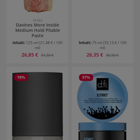
70153
Davines More Inside
Medium Hold Pliable
Paste
Inhalt:
125 ml
(21,48 € / 100
Inhalt:
75 ml
(35,13 € / 100
ml)
ml)
Verkaufspreis:
Verkaufspreis:
26,85 €
Regulärer Preis:
26,35 €
Regulärer Preis:
31,50 €
36,50 €
19
%
57
%