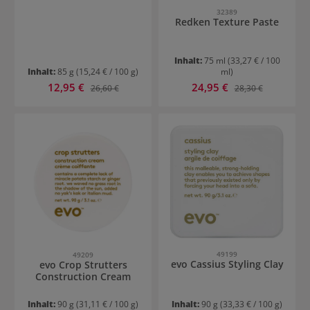
32389
Redken Texture Paste
Inhalt:
75 ml
(33,27 € / 100
Inhalt:
85 g
(15,24 € / 100 g)
ml)
Verkaufspreis:
Verkaufspreis:
12,95 €
Regulärer Preis:
24,95 €
Regulärer Preis:
26,60 €
28,30 €
49199
49209
evo Cassius Styling Clay
evo Crop Strutters
Construction Cream
Inhalt:
90 g
(31,11 € / 100 g)
Inhalt:
90 g
(33,33 € / 100 g)