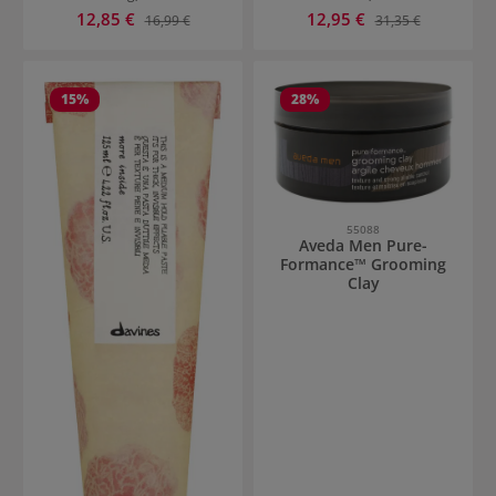
Verkaufspreis:
Verkaufspreis:
12,85 €
Regulärer Preis:
12,95 €
Regulärer Preis:
16,99 €
31,35 €
15
%
28
%
55088
Aveda Men Pure-
Formance™ Grooming
Clay