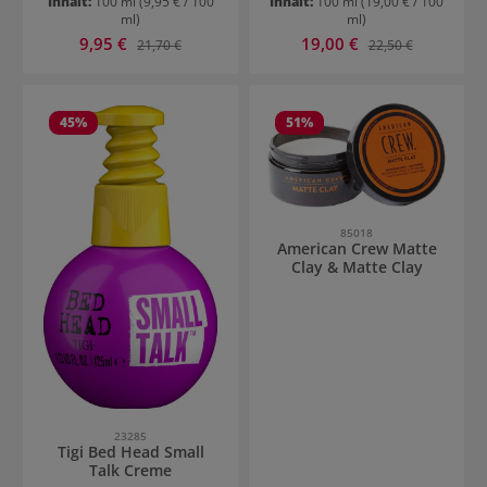
Inhalt:
100 ml
(9,95 € / 100
Inhalt:
100 ml
(19,00 € / 100
ml)
ml)
Verkaufspreis:
Verkaufspreis:
9,95 €
Regulärer Preis:
19,00 €
Regulärer Preis:
21,70 €
22,50 €
45
%
51
%
85018
American Crew Matte
Clay & Matte Clay
23285
Tigi Bed Head Small
Talk Creme