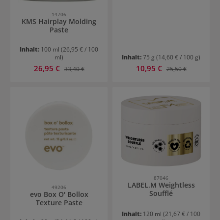
14706
KMS Hairplay Molding
Paste
Inhalt:
100 ml
(26,95 € / 100
ml)
Inhalt:
75 g
(14,60 € / 100 g)
Verkaufspreis:
Verkaufspreis:
26,95 €
Regulärer Preis:
10,95 €
Regulärer Preis:
33,40 €
25,50 €
87046
LABEL.M Weightless
49206
Soufflé
evo Box O' Bollox
Texture Paste
Inhalt:
120 ml
(21,67 € / 100