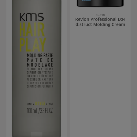
86248
Revlon Professional D:FI
d:struct Molding Cream