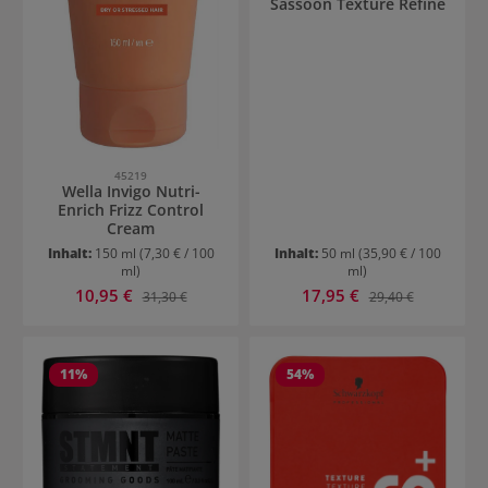
Sassoon Texture Refine
45219
Wella Invigo Nutri-
Enrich Frizz Control
Cream
Inhalt:
150 ml
(7,30 € / 100
Inhalt:
50 ml
(35,90 € / 100
ml)
ml)
Verkaufspreis:
Verkaufspreis:
10,95 €
Regulärer Preis:
17,95 €
Regulärer Preis:
31,30 €
29,40 €
11
%
54
%