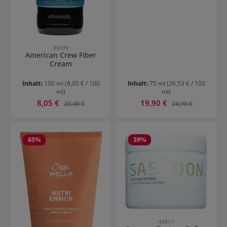
85039
American Crew Fiber
Cream
Inhalt:
100 ml
(8,05 € / 100
Inhalt:
75 ml
(26,53 € / 100
ml)
ml)
Verkaufspreis:
Verkaufspreis:
8,05 €
Regulärer Preis:
19,90 €
Regulärer Preis:
20,40 €
24,90 €
65
%
39
%
43017