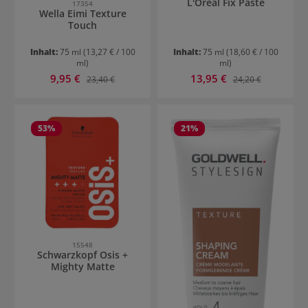
L'Oréal Fix Paste
17354
Wella Eimi Texture
Touch
Inhalt:
75 ml
(13,27 € / 100
Inhalt:
75 ml
(18,60 € / 100
ml)
ml)
Verkaufspreis:
Verkaufspreis:
9,95 €
Regulärer Preis:
13,95 €
Regulärer Preis:
23,40 €
24,20 €
53
%
21
%
15548
Schwarzkopf Osis +
Mighty Matte