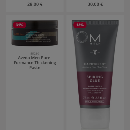
Regulärer Preis:
Regulärer Preis:
28,00 €
30,00 €
31
%
18
%
55260
Aveda Men Pure-
Formance Thickening
Paste