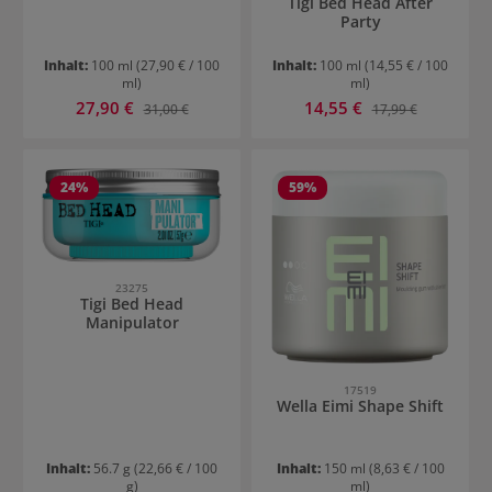
Tigi Bed Head After
Party
Inhalt:
100 ml
(27,90 € / 100
Inhalt:
100 ml
(14,55 € / 100
ml)
ml)
Verkaufspreis:
Verkaufspreis:
27,90 €
Regulärer Preis:
14,55 €
Regulärer Preis:
31,00 €
17,99 €
24
%
59
%
23275
Tigi Bed Head
Manipulator
17519
Wella Eimi Shape Shift
Inhalt:
56.7 g
(22,66 € / 100
Inhalt:
150 ml
(8,63 € / 100
g)
ml)