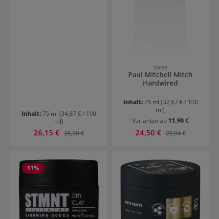
39685
Paul Mitchell Mitch
Hardwired
Inhalt:
75 ml
(32,67 € / 100
ml)
Inhalt:
75 ml
(34,87 € / 100
Varianten ab
11,90 €
ml)
Verkaufspreis:
Verkaufspreis:
26,15 €
Regulärer Preis:
24,50 €
Regulärer Preis:
38,00 €
29,94 €
11
%