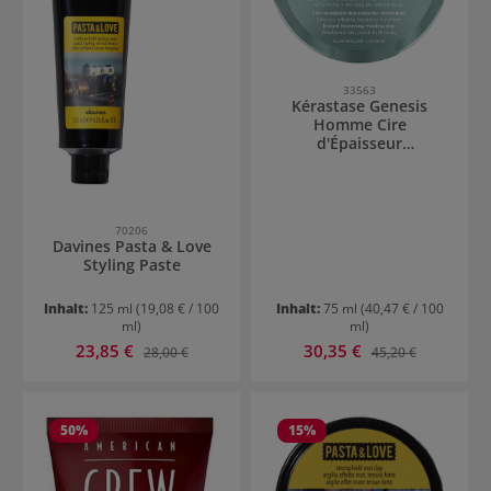
33563
Kérastase Genesis
Homme Cire
d'Épaisseur
Texturisante
70206
Davines Pasta & Love
Styling Paste
Inhalt:
125 ml
(19,08 € / 100
Inhalt:
75 ml
(40,47 € / 100
ml)
ml)
Verkaufspreis:
Verkaufspreis:
23,85 €
Regulärer Preis:
30,35 €
Regulärer Preis:
28,00 €
45,20 €
50
%
15
%