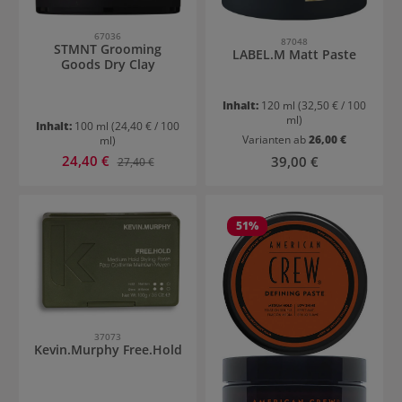
67036
87048
STMNT Grooming
LABEL.M Matt Paste
Goods Dry Clay
Inhalt:
120 ml
(32,50 € / 100
ml)
Inhalt:
100 ml
(24,40 € / 100
Varianten ab
26,00 €
ml)
Verkaufspreis:
24,40 €
Regulärer Preis:
Regulärer Preis:
39,00 €
27,40 €
51
%
37073
Kevin.Murphy Free.Hold