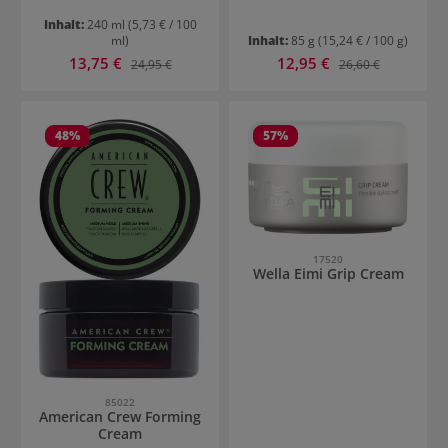
Inhalt:
240 ml
(5,73 € / 100
ml)
Inhalt:
85 g
(15,24 € / 100 g)
Verkaufspreis:
Verkaufspreis:
13,75 €
Regulärer Preis:
12,95 €
Regulärer Preis:
24,95 €
26,60 €
48
%
57
%
17520
Wella Eimi Grip Cream
85022
American Crew Forming
Cream