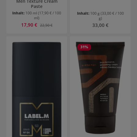
Men Texture Cream
Paste
Inhalt:
100 ml
(17,90 € / 100
Inhalt:
100 g
(33,00 € / 100
ml)
g)
Verkaufspreis:
17,90 €
Regulärer Preis:
Regulärer Preis:
33,00 €
22,50 €
31
%