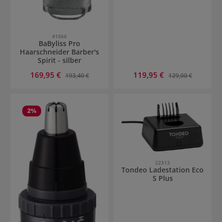
41066
BaByliss Pro
Haarschneider Barber's
Spirit - silber
Verkaufspreis:
Verkaufspreis:
169,95 €
Regulärer Preis:
119,95 €
Regulärer Preis:
193,40 €
129,00 €
2
%
22313
Tondeo Ladestation Eco
S Plus