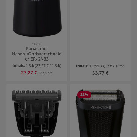
10298
Panasonic
Nasen-/Ohrhaarschneid
er ER-GN33
Inhalt:
1 Stk
(27,27 € / 1 Stk)
Inhalt:
1 Stk
(33,77 € / 1 Stk)
Verkaufspreis:
27,27 €
Regulärer Preis:
Regulärer Preis:
33,77 €
27,95 €
22
%