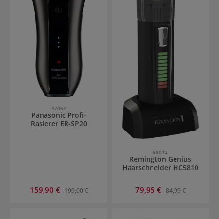
47062
Panasonic Profi-
Rasierer ER-SP20
68012
Remington Genius
Haarschneider HC5810
Verkaufspreis:
Verkaufspreis:
159,90 €
Regulärer Preis:
79,95 €
Regulärer Preis:
199,00 €
84,99 €