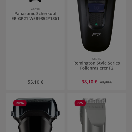
47038
Panasonic Scherkopf
ER-GP21 WER9352Y1361
68085
Remington Style Series
Folienrasierer F2
Verkaufspreis:
Regulärer Preis:
38,10 €
Regulärer Preis:
55,10 €
49,00 €
20
%
6
%