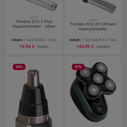
22221
22334
Tondeo ECO S Plus
Tondeo ECO XS Lithium
Haarschneider - silber
Haarschneider
Inhalt:
1 Stk
(74,94 € / 1 Stk)
Inhalt:
1 Stk
(144,95 € / 1 Stk)
Verkaufspreis:
Verkaufspreis:
74,94 €
Regulärer Preis:
144,95 €
Regulärer Preis:
95,00 €
159,00 €
30
%
17
%