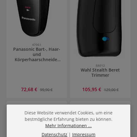
47061
Panasonic Bart-, Haar-
und
Körperhaarschneider
ER- GB61
58012
Wahl Stealth Beret
Trimmer
Verkaufspreis:
Verkaufspreis:
72,68 €
Regulärer Preis:
105,95 €
Regulärer Preis:
99,90 €
129,00 €
0
%
Diese Website verwendet Cookies, um eine
bestmögliche Erfahrung bieten zu können.
Mehr Informationen ...
Datenschutz
|
Impressum