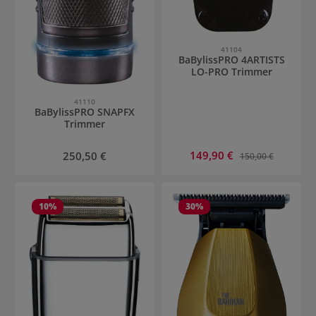
41104
BaBylissPRO 4ARTISTS
LO-PRO Trimmer
41110
BaBylissPRO SNAPFX
Trimmer
Verkaufspreis:
Regulärer Preis:
149,90 €
Regulärer Preis:
250,50 €
150,00 €
10
%
30
%