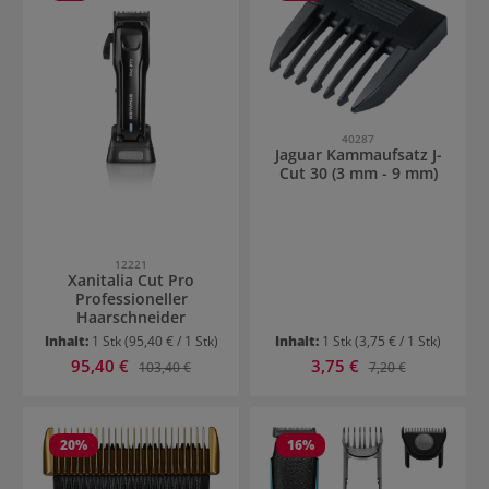
40287
Jaguar Kammaufsatz J-
Cut 30 (3 mm - 9 mm)
12221
Xanitalia Cut Pro
Professioneller
Haarschneider
Inhalt:
1 Stk
(95,40 € / 1 Stk)
Inhalt:
1 Stk
(3,75 € / 1 Stk)
Verkaufspreis:
Verkaufspreis:
95,40 €
Regulärer Preis:
3,75 €
Regulärer Preis:
103,40 €
7,20 €
20
%
16
%