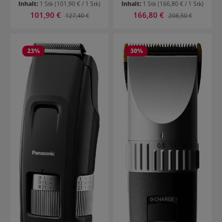
Inhalt:
1 Stk
(101,90 € / 1 Stk)
Inhalt:
1 Stk
(166,80 € / 1 Stk)
Verkaufspreis:
Verkaufspreis:
101,90 €
Regulärer Preis:
166,80 €
Regulärer Preis:
127,40 €
208,50 €
23
%
30
%