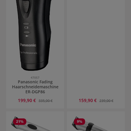
47057
Panasonic Fading
Haarschneidemaschine
ER-DGP86
Verkaufspreis:
Verkaufspreis:
199,90 €
Regulärer Preis:
159,90 €
Regulärer Preis:
335,00 €
239,00 €
21
%
9
%