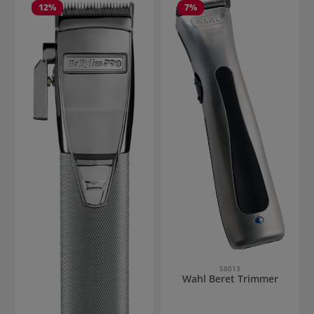
12
%
7
%
58013
Wahl Beret Trimmer