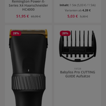
Remington Power-X-
Series X4 Haarschneider
Inhalt:
1 Stk
(5,03 € / 1 Stk)
HC4000
Varianten ab
4,20 €
Verkaufspreis:
Verkaufspreis:
51,95 €
Regulärer Preis:
5,03 €
Regulärer Preis:
69,99 €
5,30 €
28
%
20
%
19729
Babyliss Pro CUTTING
GUIDE Aufsätze