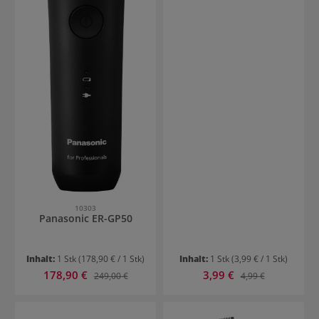
10303
Panasonic ER-GP50
Inhalt:
1 Stk
(178,90 € / 1 Stk)
Inhalt:
1 Stk
(3,99 € / 1 Stk)
Verkaufspreis:
Verkaufspreis:
178,90 €
Regulärer Preis:
3,99 €
Regulärer Preis:
249,00 €
4,99 €