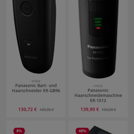
47060
Panasonic Bart- und
47033
Panasonic
Haarschneider ER-GB96
Haarschneidemaschine
ER-1512
Verkaufspreis:
Verkaufspreis:
130,72 €
Regulärer Preis:
139,90 €
Regulärer Preis:
169,95 €
199,00 €
8
%
48
%