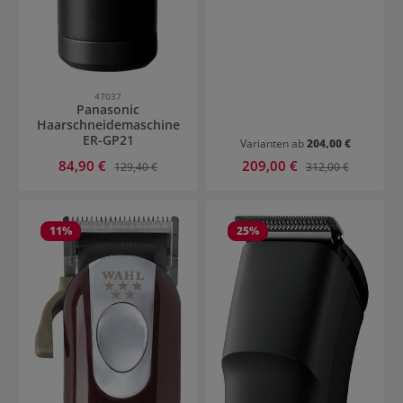
47037
Panasonic
Haarschneidemaschine
ER-GP21
Varianten ab
204,00 €
Verkaufspreis:
Verkaufspreis:
84,90 €
Regulärer Preis:
209,00 €
Regulärer Preis:
129,40 €
312,00 €
11
%
25
%