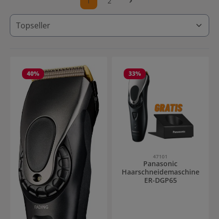
1
2
Seite
Seite
40
%
33
%
47101
Panasonic
Haarschneidemaschine
ER-DGP65