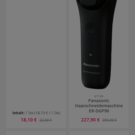
47100
Panasonic
Haarschneidemaschine
ER-DGP90
Inhalt:
1 Stk
(18,10 € / 1 Stk)
Verkaufspreis:
Verkaufspreis:
18,10 €
Regulärer Preis:
227,90 €
Regulärer Preis:
22,60 €
359,00 €