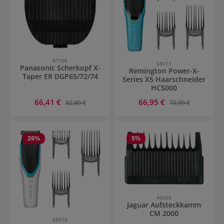
47105
68011
Panasonic Scherkopf X-
Remington Power-X-
Taper ER DGP65/72/74
Series X5 Haarschneider
HC5000
Verkaufspreis:
Verkaufspreis:
66,41 €
Regulärer Preis:
66,95 €
Regulärer Preis:
82,80 €
79,99 €
26
%
5
%
40266
Jaguar Aufsteckkamm
CM 2000
68010