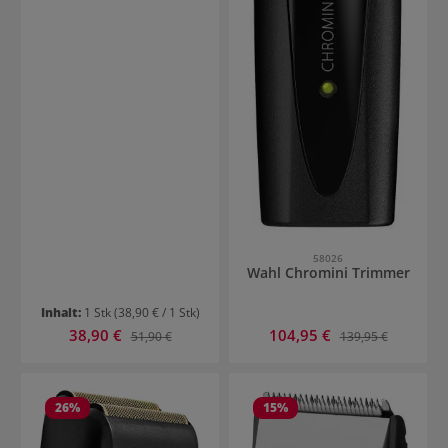
58026
Wahl Chromini Trimmer
Inhalt:
1 Stk
(38,90 € / 1 Stk)
Verkaufspreis:
Verkaufspreis:
38,90 €
Regulärer Preis:
104,95 €
Regulärer Preis:
51,90 €
139,95 €
26
%
15
%