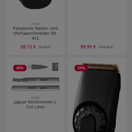
47005
Panasonic Nasen- und
Ohrhaarschneider ER-
412
Verkaufspreis:
Verkaufspreis:
28,12 €
Regulärer Preis:
99,95 €
Regulärer Preis:
39,95 €
119,99 €
20
%
37
%
40300
Jaguar Minitrimmer J-
Cut Liner