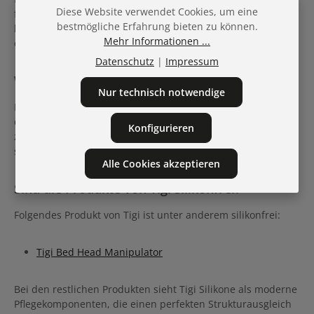
Diese Website verwendet Cookies, um eine
fruchtigen, süßen Duft und die regenerierende Wirkung
bestmögliche Erfahrung bieten zu können.
bekannt. Mit den Stylingprodukten kommt man schnell und
Mehr Informationen ...
einfach zum gewünschten Look.
Datenschutz
|
Impressum
Welches Tigi Shampoo bei geschädigtem Haar?
Nur technisch notwendige
Bei strapazierten Haaren und beanspruchter Kopfhaut sind
die Shampoos von Tigi Bed Head Recovery und Resurrection
Konfigurieren
zu empfehlen. Sie haben eine reparierende Wirkung und
spenden genügend Feuchtigkeit.
Alle Cookies akzeptieren
Sind die Produkte von Tigi silikonfrei?
Folgendes Produkt von Tigi ist unter anderem silikonfrei:
Tigi Bed Head Manipulator
Bei den restlichen Produkten sieht Tigi Silikone als moderne
Pflegekomponenten, die einen perfekten Strukturausgleich