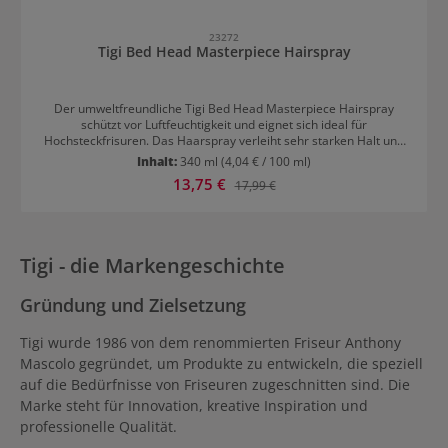
23272
Tigi Bed Head Masterpiece Hairspray
Der umweltfreundliche Tigi Bed Head Masterpiece Hairspray
schützt vor Luftfeuchtigkeit und eignet sich ideal für
Hochsteckfrisuren. Das Haarspray verleiht sehr starken Halt und
eine tropischen Beerenduft. In puncto Glanz ist Bed Head
Inhalt:
340 ml
(4,04 € / 100 ml)
Masterpiece Hairspray der Spitzenreiter unter den
Verkaufspreis:
13,75 €
Regulärer Preis:
17,99 €
Stylingprodukten von Tigi. Geeignet für jede Haarlänge und
Haarstruktur. Anwendung von Tigi Bed Head Masterpiece
Hairspray Aus 15 cm für mehr Halt von einzelnen Haarpartien Aus
20 cm für das glänzende Finish der fertigen Frisur
Tigi - die Markengeschichte
Gründung und Zielsetzung
Tigi wurde 1986 von dem renommierten Friseur Anthony
Mascolo gegründet, um Produkte zu entwickeln, die speziell
auf die Bedürfnisse von Friseuren zugeschnitten sind. Die
Marke steht für Innovation, kreative Inspiration und
professionelle Qualität.