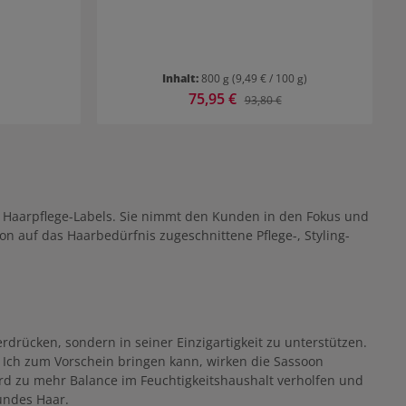
Inhalt:
800 g
(9,49 € / 100 g)
Verkaufspreis:
75,95 €
 Preis:
Regulärer Preis:
93,80 €
che Haarpflege-Labels. Sie nimmt den Kunden in den Fokus und
on auf das Haarbedürfnis zugeschnittene Pflege-, Styling-
drücken, sondern in seiner Einzigartigkeit zu unterstützen.
s Ich zum Vorschein bringen kann, wirken die Sassoon
d zu mehr Balance im Feuchtigkeitshaushalt verholfen und
sundes Haar.