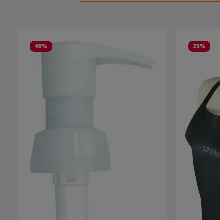
Produktgalerie überspringen
40
%
25
%