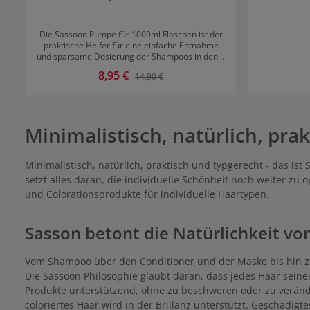
Die Sassoon Pumpe für 1000ml Flaschen ist der
praktische Helfer für eine einfache Entnahme
und sparsame Dosierung der Shampoos in den 1
L Versionen. In klassischem Weiß passt robuste
Verkaufspreis:
8,95 €
Regulärer Preis:
14,90 €
Pumpe optisch zu jedem der Sassoon
Shampoos.
Minimalistisch, natürlich, pra
Minimalistisch, natürlich, praktisch und typgerecht - das is
setzt alles daran, die individuelle Schönheit noch weiter zu
und Colorationsprodukte für individuelle Haartypen.
Sasson betont die Natürlichkeit v
Vom Shampoo über den Conditioner und der Maske bis hin zum 
Die Sassoon Philosophie glaubt daran, dass jedes Haar seine
Produkte unterstützend, ohne zu beschweren oder zu veränd
coloriertes Haar wird in der Brillanz unterstützt. Geschädig