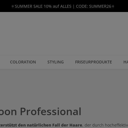
🔅SUMMER SALE 10% auf ALLES | CODE: SUMMER26🔅
COLORATION
STYLING
FRISEURPRODUKTE
H
oon Professional
erstützt den natürlichen Fall der Haare
, der durch hocheffekti