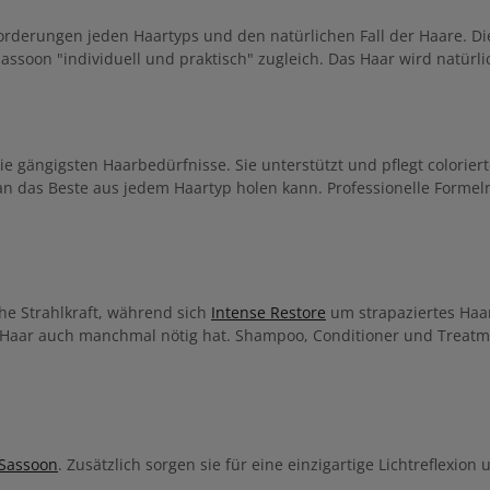
rderungen jeden Haartyps und den natürlichen Fall der Haare. Di
assoon "individuell und praktisch" zugleich. Das Haar wird natürli
e gängigsten Haarbedürfnisse. Sie unterstützt und pflegt colorierte
n das Beste aus jedem Haartyp holen kann. Professionelle Formel
he Strahlkraft, während sich
Intense Restore
um strapaziertes Ha
s Haar auch manchmal nötig hat. Shampoo, Conditioner und Treatme
 Sassoon
. Zusätzlich sorgen sie für eine einzigartige Lichtreflex