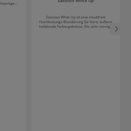
Sassoon White Up
chwertige
lität dieses
Sassoon White Up ist eine staubfreie
Hochleistungs-Blondierung für klare, äußerst
hellblonde Farbergebnisse. Die sehr cremige
Konsistenz macht die Blondierung einfache in
der Anwendung und ermöglicht eine präzise
Applikation. Die Blondierung von Sassoon ist für
Ganzkopfanwendungen und Folientechniken
gleichermaßen geeignet.