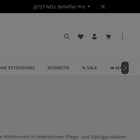
JETZT NEU: BellAffair Pro
Du hast 0 Produkte auf dem
Warenkorb enth
AAR EXTENSIONS
KOSMETIK
% SALE
📣 MAGAZIN
ve Wirkformeln in federleichten Pflege- und Stylingprodukten