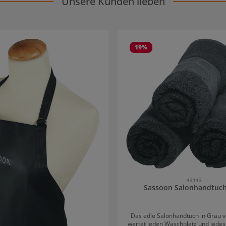
Unsere Kunden lieben
19
%
43113
Sassoon Salonhandtuch
Das edle Salonhandtuch in Grau 
wertet jeden Waschplatz und jedes