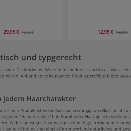
Verkaufspreis:
29,95 €
Verkaufspreis:
12,95 €
Regulärer Preis:
Regulärer
40,00 €
16,00 €
ktisch und typgerecht
t Sassoon. Die Marke mit Wurzeln in London ist anders als klassis
 optimieren. Anhand eines kompakten Produktportfolios bietet Sasso
on jedem Haarcharakter
Finish-Produkt ist es bei Sassoon vorrangig, das Haar nicht zu er
n eigenen “Haarcharakter” hat. Damit jeder Haartyp sein schönste
ern. Widerspenstiges Haar wird geschmeidige, trockenem Haar wir
tes Haar wird intensiv genährt - für umwerfend natürliches und ge