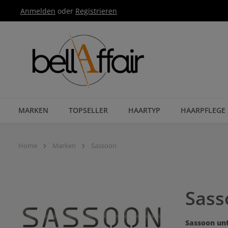
Anmelden
oder
Registrieren
Zur Hauptnavigation springen
MARKEN
TOPSELLER
HAARTYP
HAARPFLEGE
Home
Marken
Sassoon
Sass
Sassoon unt