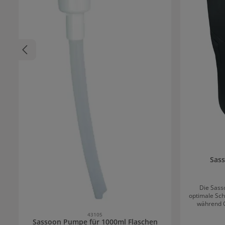
Sass
Die Sass
optimale Sch
während C
43105
Sassoon Pumpe für 1000ml Flaschen