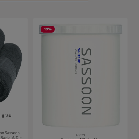
19
%
 grau
von Sassoon
43029
 Bad auf. Die