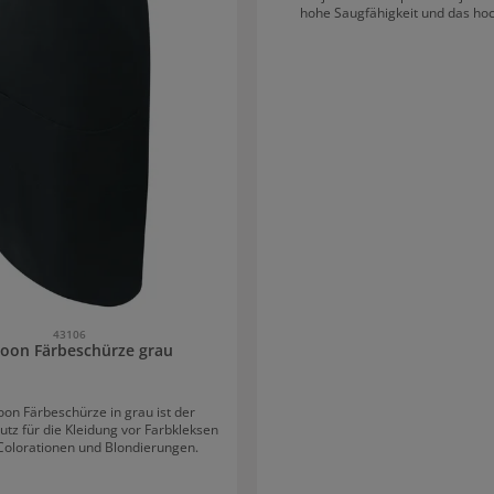
hohe Saugfähigkeit und das ho
Material sprechen für die gute Qua
Profi Produkts.
43106
oon Färbeschürze grau
oon Färbeschürze in grau ist der
utz für die Kleidung vor Farbkleksen
olorationen und Blondierungen.