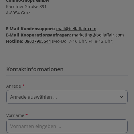
Combo-Shops GmbH
Kärntner Straße 391
A-8054 Graz
E-Mail Kundensupport:
mail@bellaffair.com
E-Mail Kooperationsanfragen:
marketing@bellaffair.com
Hotline:
08007995544
(Mo-Do: 7-16 Uhr, Fr: 8-12 Uhr)
Kontaktinformationen
Anrede
*
Vorname
*