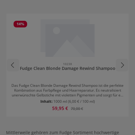
Produktgalerie überspringen
14
%
10238
Fudge Clean Blonde Damage Rewind Shampoo
Das Fudge Clean Blonde Damage Rewind Shampoo ist die perfekte
Kombination aus Farbpflege und Haarreparatur. Es neutralisiert
unerwünschte Gelbstiche mit violetten Pigmenten und sorgt für ein
klares, kühles Blond. Gleichzeitig stärkt es geschädigtes Haar und
Inhalt:
1000 ml
(6,00 € / 100 ml)
verbessert die Haarstruktur nachhaltig. Für strahlendes Blond mit
Verkaufspreis:
59,95 €
Regulärer Preis:
70,00 €
mehr Kraft und Glanz.Pflege, Aufbau & Schutz in einem SchrittDie
innovative Formel mit violetten Mikro-Pigmenten und pflegenden
Inhaltsstoffen reinigt sanft und baut die Haarstruktur von innen auf.
Die enthaltene Technologie stärkt das Haar, verbessert die
Geschmeidigkeit und schützt vor äußeren Einflüssen. Das Haar
Mittlerweile gehören zum Fudge Sortiment hochwertige
wirkt glänzender, kräftiger und gesünder. Ideal für die regelmäßige