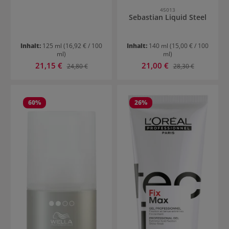
45013
Sebastian Liquid Steel
Inhalt:
125 ml
(16,92 € / 100
Inhalt:
140 ml
(15,00 € / 100
ml)
ml)
Verkaufspreis:
Verkaufspreis:
21,15 €
Regulärer Preis:
21,00 €
Regulärer Preis:
24,80 €
28,30 €
60
%
26
%