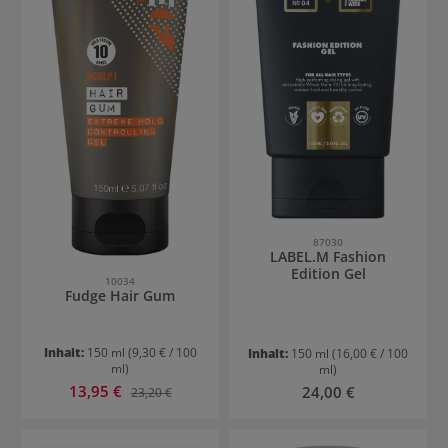
87030
LABEL.M Fashion
Edition Gel
10034
Fudge Hair Gum
Inhalt:
150 ml
(9,30 € / 100
Inhalt:
150 ml
(16,00 € / 100
ml)
ml)
Verkaufspreis:
13,95 €
Regulärer Preis:
Regulärer Preis:
24,00 €
23,20 €