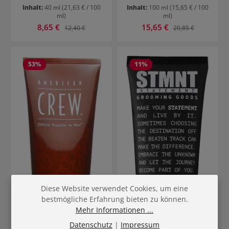
Inhalt:
40 ml
(21,63 € / 100
Inhalt:
100 ml
(15,65 € / 100
ml)
ml)
Verkaufspreis:
Verkaufspreis:
8,65 €
Regulärer Preis:
15,65 €
Regulärer Preis:
12,40 €
20,85 €
53
%
11
%
Diese Website verwendet Cookies, um eine
bestmögliche Erfahrung bieten zu können.
Mehr Informationen ...
Datenschutz
|
Impressum