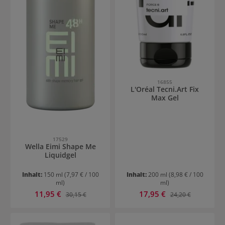
16855
L'Oréal Tecni.Art Fix
Max Gel
17529
Wella Eimi Shape Me
Liquidgel
Inhalt:
150 ml
(7,97 € / 100
Inhalt:
200 ml
(8,98 € / 100
ml)
ml)
Verkaufspreis:
Verkaufspreis:
11,95 €
Regulärer Preis:
17,95 €
Regulärer Preis:
30,15 €
24,20 €