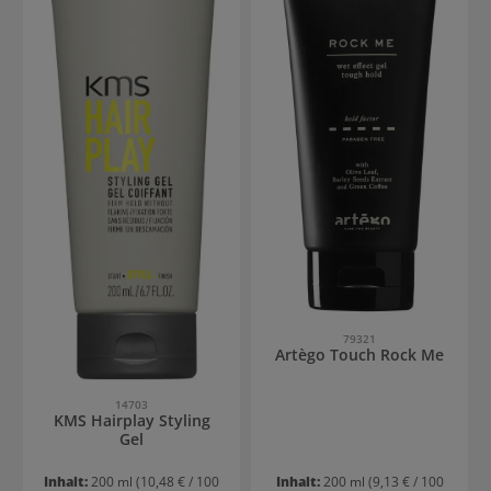
79321
Artègo Touch Rock Me
14703
KMS Hairplay Styling
Gel
Inhalt:
200 ml
(10,48 € / 100
Inhalt:
200 ml
(9,13 € / 100