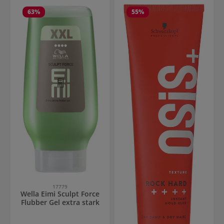
63
%
55
%
17779
Wella Eimi Sculpt Force
Flubber Gel extra stark