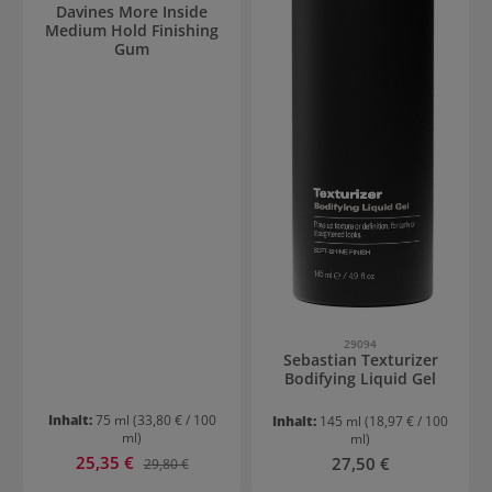
Davines More Inside
Medium Hold Finishing
Gum
29094
Sebastian Texturizer
Bodifying Liquid Gel
Inhalt:
75 ml
(33,80 € / 100
Inhalt:
145 ml
(18,97 € / 100
ml)
ml)
Verkaufspreis:
25,35 €
Regulärer Preis:
Regulärer Preis:
27,50 €
29,80 €