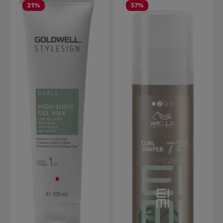
21
%
57
%