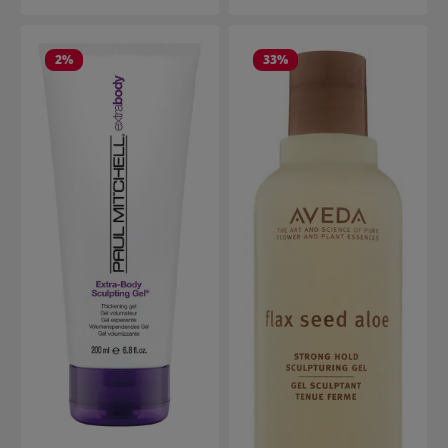
2
%
33
%