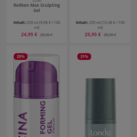
32386
Redken Max Sculpting
Gel
Inhalt:
250 ml
(9,98 € / 100
Inhalt:
250 ml
(10,38 € / 100
ml)
ml)
Verkaufspreis:
Verkaufspreis:
24,95 €
Regulärer Preis:
25,95 €
Regulärer Preis:
28,30 €
38,50 €
25
%
31
%