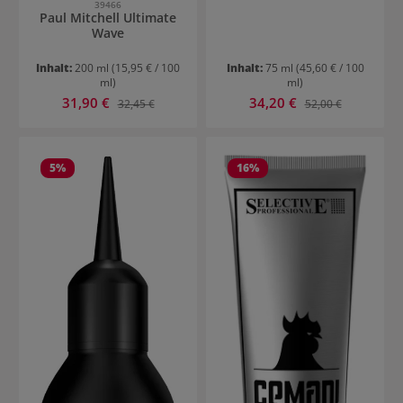
39466
Paul Mitchell Ultimate
Wave
Inhalt:
200 ml
(15,95 € / 100
Inhalt:
75 ml
(45,60 € / 100
ml)
ml)
Verkaufspreis:
Verkaufspreis:
31,90 €
Regulärer Preis:
34,20 €
Regulärer Preis:
32,45 €
52,00 €
5
%
16
%