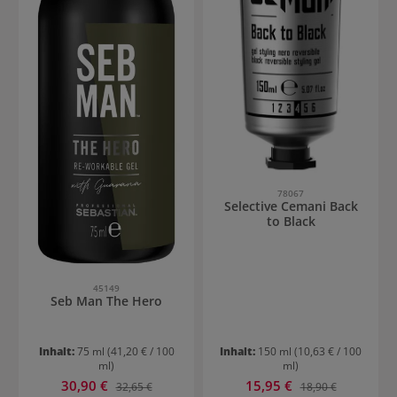
78067
Selective Cemani Back
to Black
45149
Seb Man The Hero
Inhalt:
75 ml
(41,20 € / 100
Inhalt:
150 ml
(10,63 € / 100
ml)
ml)
Verkaufspreis:
Verkaufspreis:
30,90 €
Regulärer Preis:
15,95 €
Regulärer Preis:
32,65 €
18,90 €