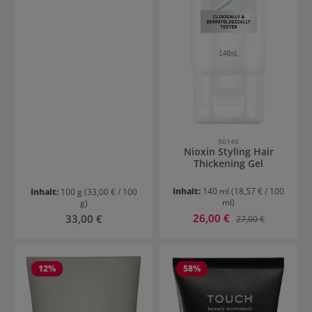
90140
Nioxin Styling Hair
Thickening Gel
Inhalt:
140 ml
(18,57 € / 100
Inhalt:
100 g
(33,00 € / 100
ml)
g)
Verkaufspreis:
Regulärer Preis:
26,00 €
Regulärer Preis:
33,00 €
27,00 €
12
%
58
%