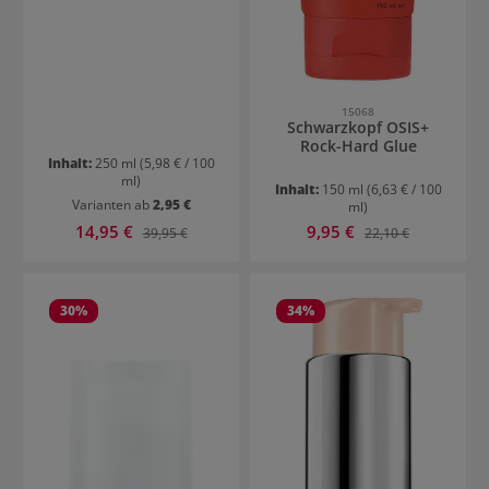
15068
Schwarzkopf OSIS+
Rock-Hard Glue
Inhalt:
250 ml
(5,98 € / 100
ml)
Inhalt:
150 ml
(6,63 € / 100
Varianten ab
2,95 €
ml)
Verkaufspreis:
Verkaufspreis:
14,95 €
Regulärer Preis:
9,95 €
Regulärer Preis:
39,95 €
22,10 €
30
%
34
%