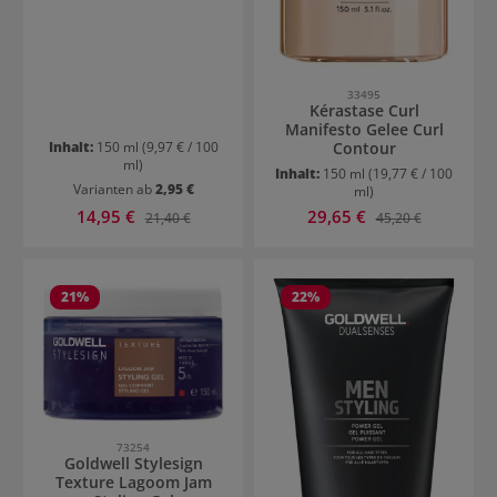
33495
Kérastase Curl
Manifesto Gelee Curl
Inhalt:
150 ml
(9,97 € / 100
Contour
ml)
Inhalt:
150 ml
(19,77 € / 100
Varianten ab
2,95 €
ml)
Verkaufspreis:
Verkaufspreis:
14,95 €
Regulärer Preis:
29,65 €
Regulärer Preis:
21,40 €
45,20 €
21
%
22
%
73254
Goldwell Stylesign
Texture Lagoom Jam