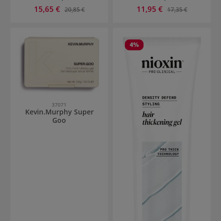
Verkaufspreis:
Verkaufspreis:
15,65 €
Regulärer Preis:
11,95 €
Regulärer Preis:
20,85 €
17,35 €
4
%
37071
Kevin.Murphy Super
Goo