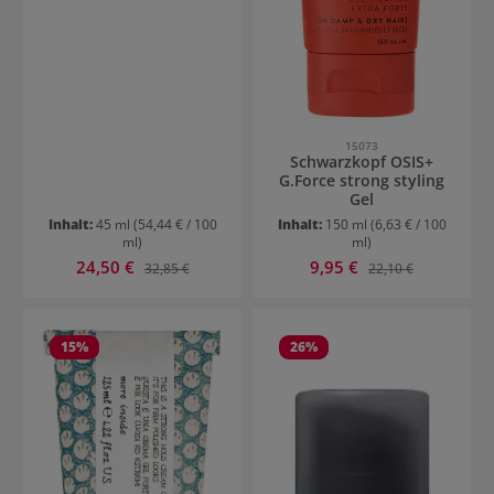
15073
Schwarzkopf OSIS+
G.Force strong styling
Gel
Inhalt:
45 ml
(54,44 € / 100
Inhalt:
150 ml
(6,63 € / 100
ml)
ml)
Verkaufspreis:
Verkaufspreis:
24,50 €
Regulärer Preis:
9,95 €
Regulärer Preis:
32,85 €
22,10 €
15
%
26
%