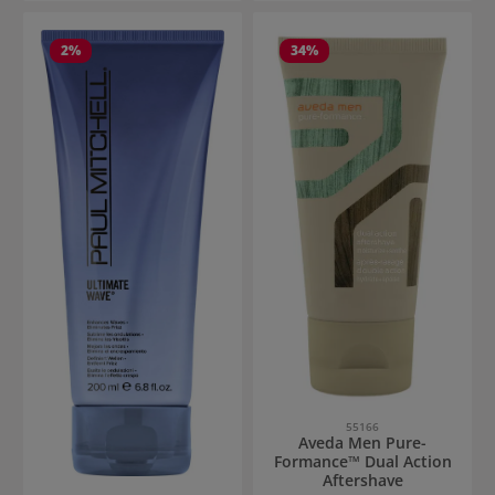
2
%
34
%
55166
Aveda Men Pure-
Formance™ Dual Action
Aftershave