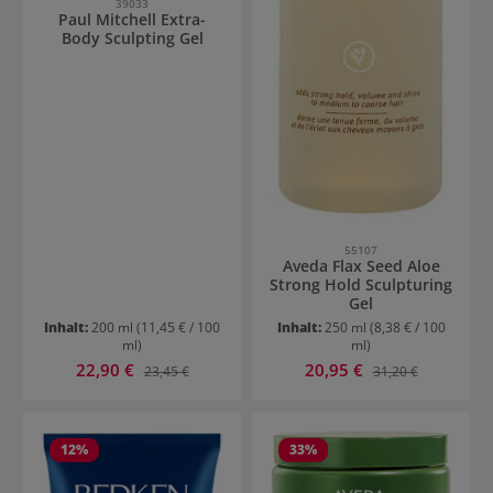
39033
Paul Mitchell Extra-
Body Sculpting Gel
55107
Aveda Flax Seed Aloe
Strong Hold Sculpturing
Gel
Inhalt:
200 ml
(11,45 € / 100
Inhalt:
250 ml
(8,38 € / 100
ml)
ml)
Verkaufspreis:
Verkaufspreis:
22,90 €
Regulärer Preis:
20,95 €
Regulärer Preis:
23,45 €
31,20 €
12
%
33
%