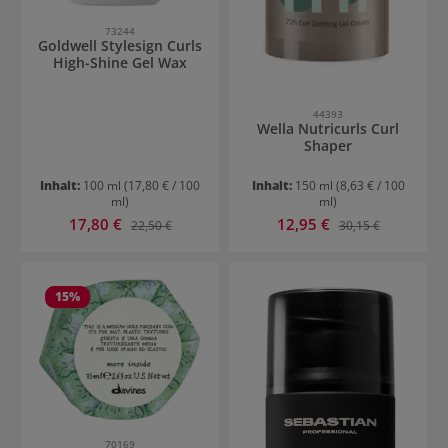
73244
Goldwell Stylesign Curls
High-Shine Gel Wax
44393
Wella Nutricurls Curl
Shaper
Inhalt:
100 ml
(17,80 € / 100
Inhalt:
150 ml
(8,63 € / 100
ml)
ml)
Verkaufspreis:
Verkaufspreis:
17,80 €
Regulärer Preis:
12,95 €
Regulärer Preis:
22,50 €
30,15 €
15
%
70169