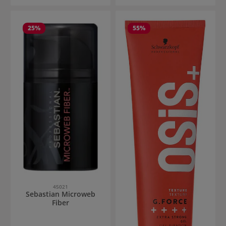
25
%
55
%
45021
Sebastian Microweb
Fiber