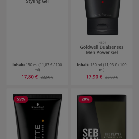
Styling Gel
14804
Goldwell Dualsenses
Men Power Gel
Inhalt:
150 ml
(11,87 € / 100
Inhalt:
150 ml
(11,93 € / 100
ml)
ml)
Verkaufspreis:
Verkaufspreis:
17,80 €
Regulärer Preis:
17,90 €
Regulärer Preis:
22,50 €
23,00 €
55
%
20
%