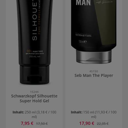
45150
Seb Man The Player
15244
Schwarzkopf Silhouette
Super Hold Gel
Inhalt:
250 ml
(3,18 € / 100
Inhalt:
150 ml
(11,93 € / 100
ml)
ml)
Verkaufspreis:
Verkaufspreis:
7,95 €
Regulärer Preis:
17,90 €
Regulärer Preis:
17,50 €
22,35 €