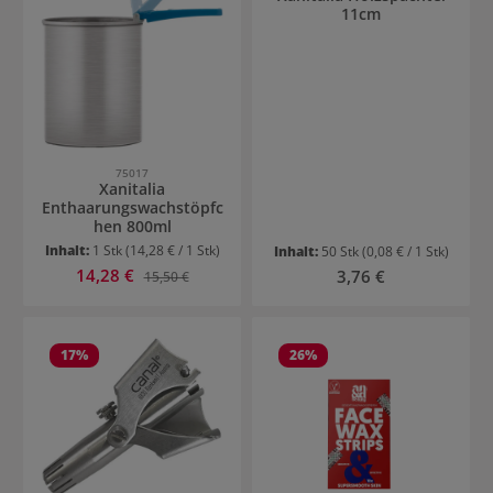
11cm
75017
Xanitalia
Enthaarungswachstöpfc
hen 800ml
Inhalt:
1 Stk
(14,28 € / 1 Stk)
Inhalt:
50 Stk
(0,08 € / 1 Stk)
Verkaufspreis:
14,28 €
Regulärer Preis:
Regulärer Preis:
3,76 €
15,50 €
17
%
26
%