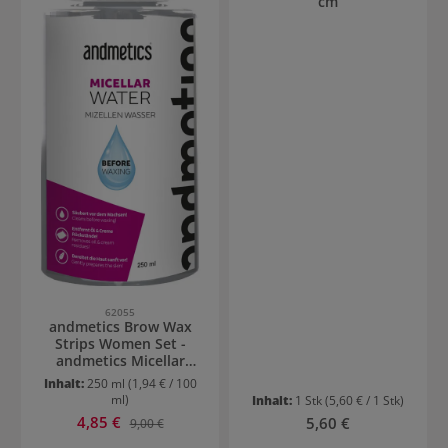
cm
62055
andmetics Brow Wax
Strips Women Set -
andmetics Micellar
Water
Inhalt:
250 ml
(1,94 € / 100
ml)
Inhalt:
1 Stk
(5,60 € / 1 Stk)
Verkaufspreis:
4,85 €
Regulärer Preis:
Regulärer Preis:
5,60 €
9,00 €