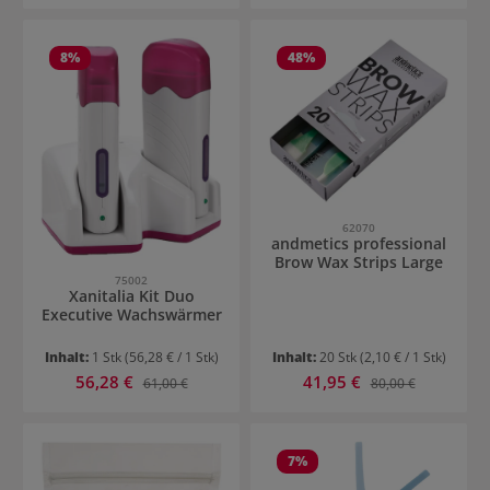
8
%
48
%
62070
andmetics professional
Brow Wax Strips Large
75002
Xanitalia Kit Duo
Executive Wachswärmer
Inhalt:
1 Stk
(56,28 € / 1 Stk)
Inhalt:
20 Stk
(2,10 € / 1 Stk)
Verkaufspreis:
Verkaufspreis:
56,28 €
Regulärer Preis:
41,95 €
Regulärer Preis:
61,00 €
80,00 €
7
%