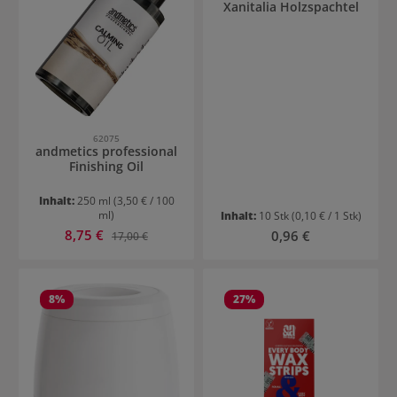
Xanitalia Holzspachtel
62075
andmetics professional
Finishing Oil
Inhalt:
250 ml
(3,50 € / 100
ml)
Inhalt:
10 Stk
(0,10 € / 1 Stk)
Verkaufspreis:
8,75 €
Regulärer Preis:
Regulärer Preis:
0,96 €
17,00 €
8
%
27
%