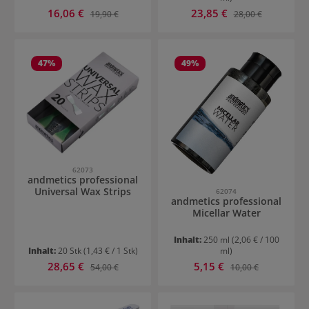
Verkaufspreis:
Verkaufspreis:
16,06 €
Regulärer Preis:
23,85 €
Regulärer Preis:
19,90 €
28,00 €
47
%
49
%
62073
andmetics professional
Universal Wax Strips
62074
andmetics professional
Micellar Water
Inhalt:
250 ml
(2,06 € / 100
Inhalt:
20 Stk
(1,43 € / 1 Stk)
ml)
Verkaufspreis:
Verkaufspreis:
28,65 €
Regulärer Preis:
5,15 €
Regulärer Preis:
54,00 €
10,00 €