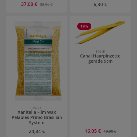
Verkaufspreis:
37,00 €
Regulärer Preis:
Regulärer Preis:
6,30 €
38,90 €
19
%
84015
Canal Haarpinzette
gerade 9cm
75024
Xanitalia Film Wax
Pelables Primo Brasilian
System
Verkaufspreis:
Regulärer Preis:
16,05 €
Regulärer Preis:
24,84 €
19,90 €