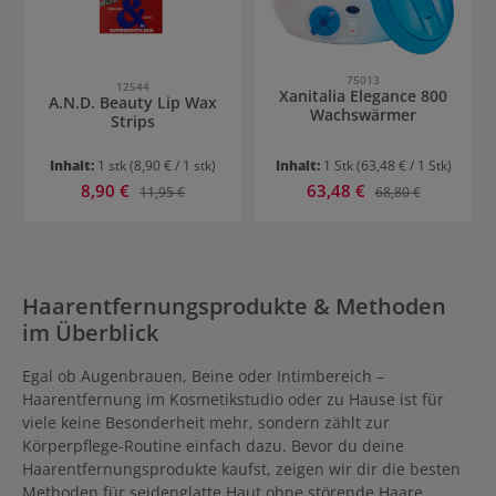
75013
12544
Xanitalia Elegance 800
A.N.D. Beauty Lip Wax
Wachswärmer
Strips
Inhalt:
1 stk
(8,90 € / 1 stk)
Inhalt:
1 Stk
(63,48 € / 1 Stk)
Verkaufspreis:
Verkaufspreis:
8,90 €
Regulärer Preis:
63,48 €
Regulärer Preis:
11,95 €
68,80 €
Haarentfernungsprodukte & Methoden
im Überblick
Egal ob Augenbrauen, Beine oder Intimbereich –
Haarentfernung im Kosmetikstudio oder zu Hause ist für
viele keine Besonderheit mehr, sondern zählt zur
Körperpflege-Routine einfach dazu. Bevor du deine
Haarentfernungsprodukte kaufst, zeigen wir dir die besten
Methoden für seidenglatte Haut ohne störende Haare.