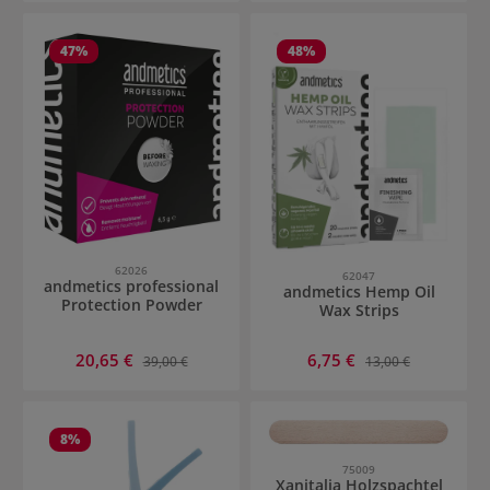
47
%
48
%
62026
62047
andmetics professional
andmetics Hemp Oil
Protection Powder
Wax Strips
Verkaufspreis:
Verkaufspreis:
20,65 €
Regulärer Preis:
6,75 €
Regulärer Preis:
39,00 €
13,00 €
8
%
75009
Xanitalia Holzspachtel