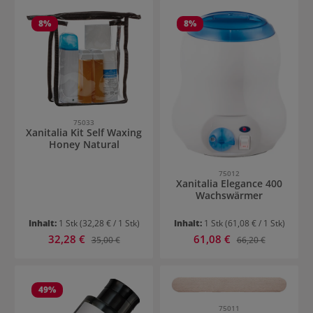
8
%
8
%
75033
Xanitalia Kit Self Waxing
Honey Natural
75012
Xanitalia Elegance 400
Wachswärmer
Inhalt:
1 Stk
(32,28 € / 1 Stk)
Inhalt:
1 Stk
(61,08 € / 1 Stk)
Verkaufspreis:
Verkaufspreis:
32,28 €
Regulärer Preis:
61,08 €
Regulärer Preis:
35,00 €
66,20 €
49
%
75011