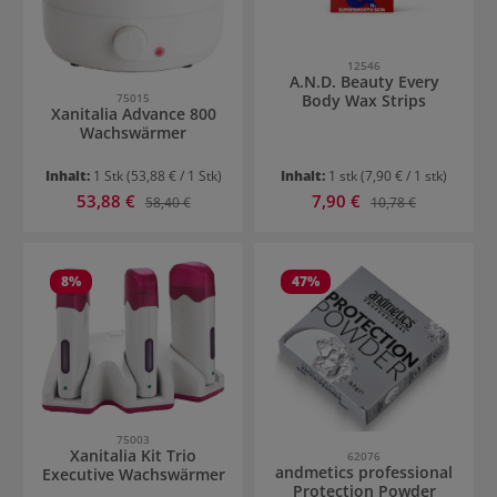
12546
A.N.D. Beauty Every
75015
Body Wax Strips
Xanitalia Advance 800
Wachswärmer
Inhalt:
1 Stk
(53,88 € / 1 Stk)
Inhalt:
1 stk
(7,90 € / 1 stk)
Verkaufspreis:
Verkaufspreis:
53,88 €
Regulärer Preis:
7,90 €
Regulärer Preis:
58,40 €
10,78 €
8
%
47
%
75003
Xanitalia Kit Trio
62076
andmetics professional
Executive Wachswärmer
Protection Powder