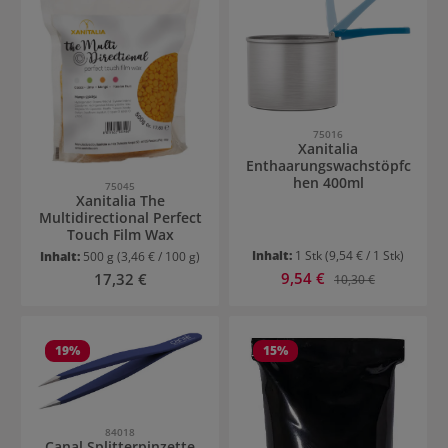
75016
Xanitalia
Enthaarungswachstöpfc
hen 400ml
75045
Xanitalia The
Multidirectional Perfect
Touch Film Wax
Inhalt:
1 Stk
(9,54 € / 1 Stk)
Inhalt:
500 g
(3,46 € / 100 g)
Verkaufspreis:
Regulärer Preis:
9,54 €
Regulärer Preis:
17,32 €
10,30 €
19
%
15
%
84018
Canal Splitterpinzette