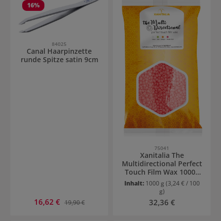
16
%
84025
Canal Haarpinzette
runde Spitze satin 9cm
75041
Xanitalia The
Multidirectional Perfect
Touch Film Wax 1000g
Passion Fruit
Inhalt:
1000 g
(3,24 € / 100
g)
Verkaufspreis:
16,62 €
Regulärer Preis:
Regulärer Preis:
32,36 €
19,90 €