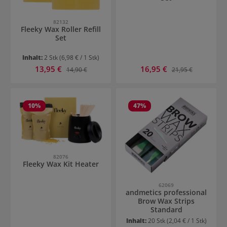
82132
Fleeky Wax Roller Refill
Set
Inhalt:
2 Stk
(6,98 € / 1 Stk)
Verkaufspreis:
Verkaufspreis:
13,95 €
Regulärer Preis:
16,95 €
Regulärer Preis:
14,90 €
21,95 €
10
%
47
%
82076
Fleeky Wax Kit Heater
62069
andmetics professional
Brow Wax Strips
Standard
Inhalt:
20 Stk
(2,04 € / 1 Stk)