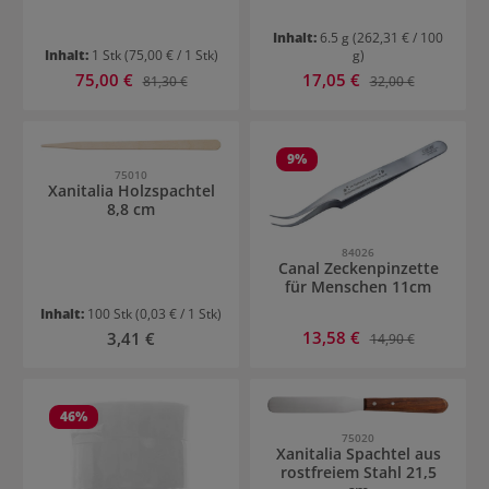
Inhalt:
6.5 g
(262,31 € / 100
Inhalt:
1 Stk
(75,00 € / 1 Stk)
g)
Verkaufspreis:
Verkaufspreis:
75,00 €
Regulärer Preis:
17,05 €
Regulärer Preis:
81,30 €
32,00 €
9
%
75010
Xanitalia Holzspachtel
8,8 cm
84026
Canal Zeckenpinzette
für Menschen 11cm
Inhalt:
100 Stk
(0,03 € / 1 Stk)
Verkaufspreis:
Regulärer Preis:
13,58 €
Regulärer Preis:
3,41 €
14,90 €
46
%
75020
Xanitalia Spachtel aus
rostfreiem Stahl 21,5