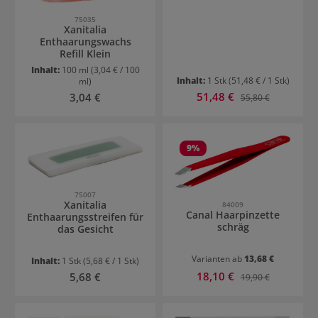
75035
Xanitalia
Enthaarungswachs
Refill Klein
Inhalt:
100 ml
(3,04 € / 100
Inhalt:
1 Stk
(51,48 € / 1 Stk)
ml)
Verkaufspreis:
Regulärer Preis:
51,48 €
Regulärer Preis:
3,04 €
55,80 €
9
%
75007
Xanitalia
84009
Canal Haarpinzette
Enthaarungsstreifen für
schräg
das Gesicht
Varianten ab
13,68 €
Inhalt:
1 Stk
(5,68 € / 1 Stk)
Verkaufspreis:
Regulärer Preis:
18,10 €
Regulärer Preis:
5,68 €
19,90 €