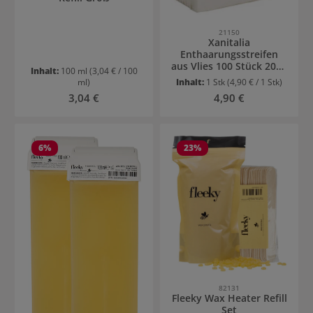
21150
Xanitalia
Enthaarungsstreifen
aus Vlies 100 Stück 20x7
Inhalt:
100 ml
(3,04 € / 100
cm
ml)
Inhalt:
1 Stk
(4,90 € / 1 Stk)
Regulärer Preis:
Regulärer Preis:
3,04 €
4,90 €
6
%
23
%
82131
Fleeky Wax Heater Refill
Set