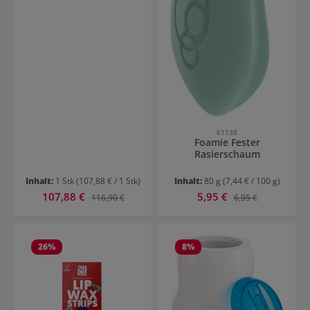
61138
Foamie Fester
Rasierschaum
Inhalt:
1 Stk
(107,88 € / 1 Stk)
Inhalt:
80 g
(7,44 € / 100 g)
Verkaufspreis:
Verkaufspreis:
107,88 €
Regulärer Preis:
5,95 €
Regulärer Preis:
116,90 €
6,95 €
26
%
8
%