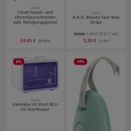
84004
Canal Nasen- und
12545
Ohrenhaarschneider
A.N.D. Beauty Face Wax
inkl. Reinigungspinsel
Strips
Inhalt:
1 stk
(5,30 € / 1 stk)
Verkaufspreis:
Verkaufspreis:
24,95 €
Regulärer Preis:
5,30 €
Regulärer Preis:
29,90 €
7,18 €
8
%
14
%
75018
Xanitalia UV Steril BLU
UV-Sterilisator