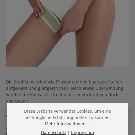
Die Streifen werden wie Pflaster auf den haarigen Stellen
aufgeklebt und glattgestrichen. Nach etwas Überwindung
werden die Kaltwachsstreifen mit einem kräftigen Ruck
abgezogen.
Diese Website verwendet Cookies, um eine
Warmwachs von Fleeky und Xanitalia
bestmögliche Erfahrung bieten zu können.
Mehr Informationen ...
Als Gegenstück zum Kaltwachs gibt es auch
Warmwachs
.
Datenschutz
|
Impressum
Dabei wird das Wachs vor dem Auftragen erhitzt. Die