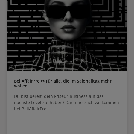
BellAffairPro ✂ Für alle, die im Salonalltag mehr
wollen
Du bist bereit, dein Friseur-Business auf das
nächste Level zu heben? Dann herzlich willkommen
bei BellAffairPro!