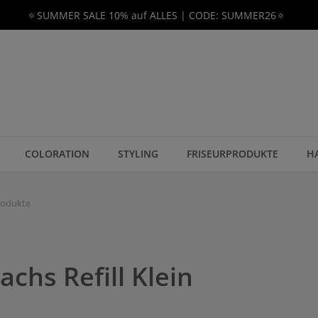
🔅SUMMER SALE 10% auf ALLES | CODE: SUMMER26🔅
COLORATION
STYLING
FRISEURPRODUKTE
H
rodukte
chs Refill Klein