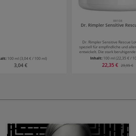
88108
Dr. Rimpler Sensitive Resc
Dr. Rimpler Sensitive Rescue Lo
speziell für empfindliche und all
entwickelt. Die stark beruhigende
bringt das natürliche Schutzsys
Inhalt:
100 ml
(22,35 € / 1
alt:
100 ml
(3,04 € / 100 ml)
wieder in Balance. Inhaltsstoffe von Dr. Rimpler
Verkaufspreis:
22,35 €
Regulärer Preis:
3,04 €
Reguläre
29,95 €
Sensitive Rescue Lotion Dieser Cocktail aus
Pflanzenextrakten verstärkt den 
Effekt: Panthenol Johannisbeersamenöl
Ballonrebenextrakt Sonnenblumenölkonzentrat
antimikrobiell wirkender Mikrosilber Anwend
von Dr. Rimpler Sensitive Rescue Lotio
Pumpen auf betroffene Stellen 