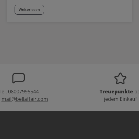
Weiterlesen
Tel.
08007995544
Treuepunkte
be
:
mail@bellaffair.com
jedem Einkauf