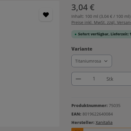
3,04 €
Inhalt:
100 ml
(3,04 € / 100 ml)
Preise inkl. MwSt. zzgl. Versa
Sofort verfügbar, Lieferzeit: 
auswählen
Variante
Produkt Anzahl: G
Stk
Produktnummer:
75035
EAN:
8019622640084
Hersteller:
Xanitalia