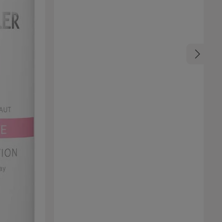
schöne Nägel mit spiegelnden Aurorapigmenten
mit Perl-Effekten. Juliana Nails Aurora Pigment
Highlights & Effekte Spiegelndes Aurorapigment
Extra feiner Pigmentstaub Intensives
Farbergebnis Einfache Anwendung in
Kombination mit dem Gel Lack High Gloss Finish
No Wipe Exzellente Anhaftung Perfekt
ebenmäßiges Ergebnis Geeignet für Nail Art &
Fullcover Designs Kompatibel mit farbigem,
weißem und schwarzem Untergrund Juliana
Nails Aurora Pigment Anwendung Anwendung
mit Juliana Nails Gel Lack High Gloss Finish No
Wipe und dem praktischen Nail Tool Set mit
Silikonspitze, verwandelst du deine Nägel mit
Leichtigkeit in Meisterwerke. Dank der perfekten
Anhaftung hat man lange ein tolles Ergebnis. Bis
zur Farbschicht wie gewohnt vorgehen. Zum
Versiegeln den Gel Lack High Gloss Finish – No
Wipe (es ist wichtig, dass das Gel keine
Schwitzschicht hat, darum dieses Gel wählen)
Nachdem der Gel Lack High Gloss Finish – No
Wipe ausgehärtet ist, Pigmente zügig und
gründlich auf den Nagel auftragen, wenig Druck
auf der Nagelspitze ausüben. Pigmentreste
ganz sanft aber gründlich mit einem sehr
weichen Staubpinsel vom Nagel entfernen
Nagel wie gewohnt versiegeln, Nagelränder
dabei gut ummanteln.