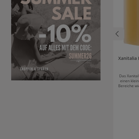
Xanitalia
Das Xanital
einen klei
Bereiche wi
Das fettl
den Variant
in Rezeptu
Enthaar
besonders