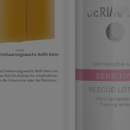
75038
 Enthaarungswachs Refill Klein
ia Enthaarungswachs Refill Klein hat
nen Roll-On-Aufsatz für empfindliche
e die Unterarme oder die Bikinizone.
ösliche Enthaarungswachs gibt es in
en Titaniumrosa und Honig, die sich
r, Farbe und Duft unterscheiden. Die
ungsprodukte von Xanitalia sind
 zuverlässig, stabil und wirksam.