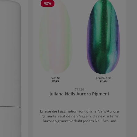
42
%
71420
Juliana Nails Aurora Pigment
Erlebe die Faszination von Juliana Nails Aurora
Pigmenten auf deinen Nägeln. Das extra feine
Aurorapigment verleiht jedem Nail Art- und
Fullcover-Design eine unvergleichliche
Kunstfertigkeit. Die unwiderstehlichen
Wechselspiele der Farben bringen traumhaft