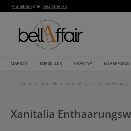
Anmelden
oder
Registrieren
Zur Hauptnavigation springen
MARKEN
TOPSELLER
HAARTYP
HAARPFLEGE
Home
Kosmetik
Körperpflege
Haarentfernungsp
Xanitalia Enthaarungswa