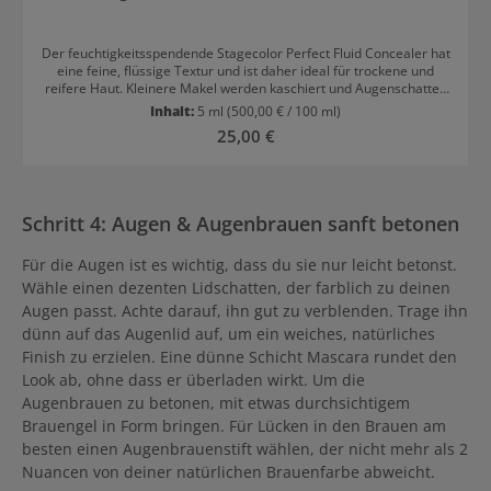
Der feuchtigkeitsspendende Stagecolor Perfect Fluid Concealer hat
eine feine, flüssige Textur und ist daher ideal für trockene und
reifere Haut. Kleinere Makel werden kaschiert und Augenschatten
werden abgedeckt, die Haut wirkt strahlend und frischer. Ohne
Inhalt:
5 ml
(500,00 € / 100 ml)
Parabene. Das Make-Up Produkt ist in verschiedenen Nuancen
Regulärer Preis:
25,00 €
erhältlich, überzeugt mit mittlerer Deckkraft und garantiert einen
langen Halt. Es verleiht ein seidig-mattierendes Finish und ist
einfach einzuarbeiten. Anwendungsempfehlung von Stagecolor
Perfect Fluid Concealer Mit dem Schwamm-Applikator auftragen
und verteilen. Stagecolor Perfect Fluid Concealer kann bei Bedarf
Schritt 4: Augen & Augenbrauen sanft betonen
auch in zwei Schichten aufgetragen werden.
Für die Augen ist es wichtig, dass du sie nur leicht betonst.
Wähle einen dezenten Lidschatten, der farblich zu deinen
Augen passt. Achte darauf, ihn gut zu verblenden. Trage ihn
dünn auf das Augenlid auf, um ein weiches, natürliches
Finish zu erzielen. Eine dünne Schicht Mascara rundet den
Look ab, ohne dass er überladen wirkt. Um die
Augenbrauen zu betonen, mit etwas durchsichtigem
Brauengel in Form bringen. Für Lücken in den Brauen am
besten einen Augenbrauenstift wählen, der nicht mehr als 2
Nuancen von deiner natürlichen Brauenfarbe abweicht.