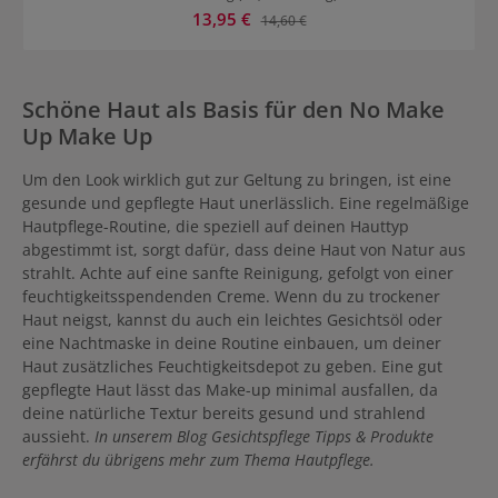
Transparent Puder ist ideal für den professionellen Gebrauch und
Verkaufspreis:
13,95 €
Regulärer Preis:
14,60 €
für den Alltag. Das Puder verleiht ein mattes Finish und extra
langen Halt. Es ist in durchscheinenden als auch getönten Nuancen
erhältlich, um der Grundierung eine kühle oder warme Farbe zu
verleihen. Kryolan Transparent Puder Anwendung Mit einer
Puderquaste auftragen und Überschuss mit Puderpinsel entfernen.
Schöne Haut als Basis für den No Make
Danach mit Polierpinsel fortfahren.
Up Make Up
Um den Look wirklich gut zur Geltung zu bringen, ist eine
gesunde und gepflegte Haut unerlässlich. Eine regelmäßige
Hautpflege-Routine, die speziell auf deinen Hauttyp
abgestimmt ist, sorgt dafür, dass deine Haut von Natur aus
strahlt. Achte auf eine sanfte Reinigung, gefolgt von einer
feuchtigkeitsspendenden Creme. Wenn du zu trockener
Haut neigst, kannst du auch ein leichtes Gesichtsöl oder
eine Nachtmaske in deine Routine einbauen, um deiner
Haut zusätzliches Feuchtigkeitsdepot zu geben. Eine gut
gepflegte Haut lässt das Make-up minimal ausfallen, da
deine natürliche Textur bereits gesund und strahlend
aussieht.
In unserem Blog Gesichtspflege Tipps & Produkte
erfährst du übrigens mehr zum Thema Hautpflege.