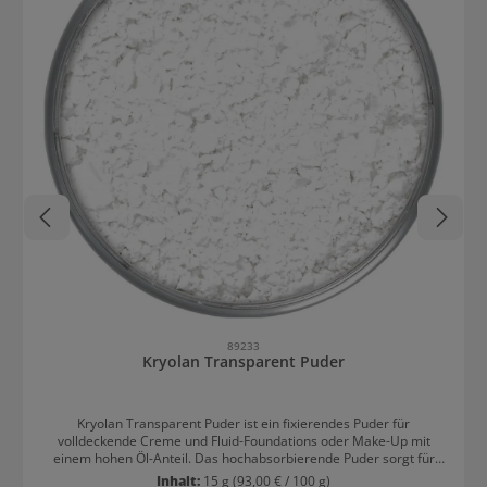
89233
Kryolan Transparent Puder
Kryolan Transparent Puder ist ein fixierendes Puder für
volldeckende Creme und Fluid-Foundations oder Make-Up mit
einem hohen Öl-Anteil. Das hochabsorbierende Puder sorgt für
maximalen Halt der Foundation für höchste Ansprüche. Kryolan
Inhalt:
15 g
(93,00 € / 100 g)