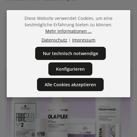
Diese Website verwendet Cookies, um eine
Sarah Irrasch, BellAffair Online Redaktion
bestmögliche Erfahrung bieten zu können.
Erstellt am 25. März 2025
Mehr Informationen ...
Datenschutz
|
Impressum
Neu & lesenswert
Nur technisch notwendige
Konfigurieren
Alle Cookies akzeptieren