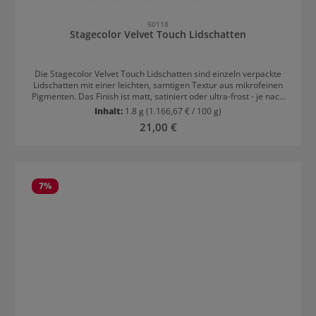
50118
Stagecolor Velvet Touch Lidschatten
Die Stagecolor Velvet Touch Lidschatten sind einzeln verpackte
Lidschatten mit einer leichten, samtigen Textur aus mikrofeinen
Pigmenten. Das Finish ist matt, satiniert oder ultra-frost - je nach
Farbe. Dank der Formulierung lassen sich die Velvet Touch
Inhalt:
1.8 g
(1.166,67 € / 100 g)
Lidschatten spielend leicht verblenden und halten lange. Sie
Regulärer Preis:
21,00 €
überzeugen mit Farbbrillian und Leuchtkraft. Der Stagecolor Velvet
Touch Lidschatten ist in 16 verschiedenen Farben erhältlich.
Anwendungstipps für Stagecolor Velvet Touch Lidschatten Nur
wenig auf den Pinsel geben und auf der Hand leicht abtupfen,
bevor der Lidschatten aufgetragen wird, damit die Farbpigmente
7
%
nicht auf die untere Hautpartie kommen.