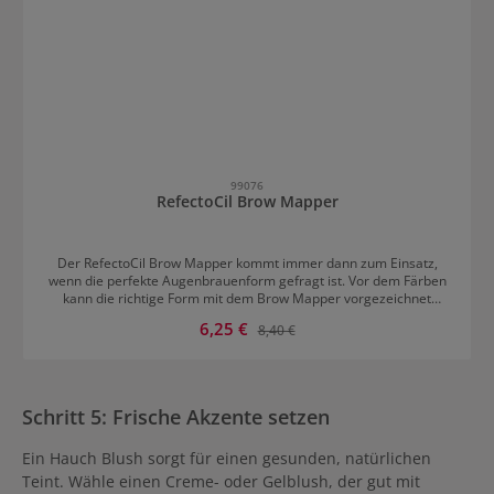
99076
RefectoCil Brow Mapper
Der RefectoCil Brow Mapper kommt immer dann zum Einsatz,
wenn die perfekte Augenbrauenform gefragt ist. Vor dem Färben
kann die richtige Form mit dem Brow Mapper vorgezeichnet
werden. Die Textur ist besonders langanhaltend. Der Brow Mapper
Verkaufspreis:
6,25 €
Regulärer Preis:
8,40 €
kann auch als weißer Kajal verwendet werden. Vorteile von
RefectoCil Brow Mapper langer Halt bis zu 8 Stunden enthält
pflegende Antioxidantien wasserfest, aber dennoch leicht zu
entfernen intensive Farbabgabe
Schritt 5: Frische Akzente setzen
Ein Hauch Blush sorgt für einen gesunden, natürlichen
Teint. Wähle einen Creme- oder Gelblush, der gut mit