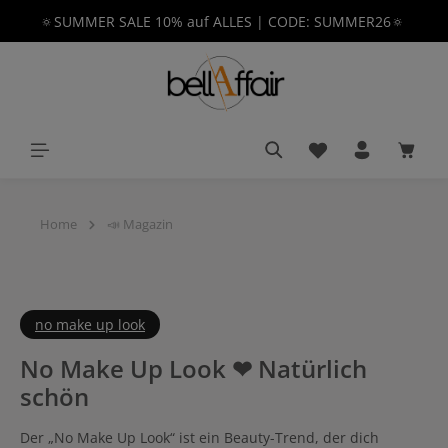
🔅SUMMER SALE 10% auf ALLES | CODE: SUMMER26🔅
alt springen
Du hast 0 Produkt
Waren
Home
📣 Magazin
no make up look
No Make Up Look ❤ Natürlich
schön
Der „No Make Up Look“ ist ein Beauty-Trend, der dich