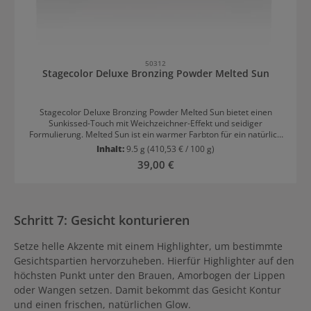
50312
Stagecolor Deluxe Bronzing Powder Melted Sun
Stagecolor Deluxe Bronzing Powder Melted Sun bietet einen
Sunkissed-Touch mit Weichzeichner-Effekt und seidiger
Formulierung. Melted Sun ist ein warmer Farbton für ein natürlich
aussehendes Finish mit dezentem Sun Glow. Das ultraleichte Puder
Inhalt:
9.5 g
(410,53 € / 100 g)
ist sowohl für helle, als auch für dunkle Hauttöne geeignet.
Regulärer Preis:
39,00 €
Stagecolor Deluxe Bronzing Powder Melted Sun Highlights Das
Bronzing Powder bietet viele weitere Vorteile für Make-Up
Liebhaber: Lässt sich leicht auftragen, ebenmäßig verblenden und
trocknet nicht aus Ultracremige Formulierung für geschmeidige
Wimpern Vielseitig in der Anwendung Ultraleichtes Puder Setzt sich
Schritt 7: Gesicht konturieren
nicht in Fältchen ab Für jeden Hauttyp geeignet Vegane Textur
Unparfümiert Stagecolor Deluxe Bronzing Powder Melted Sun
Setze helle Akzente mit einem Highlighter, um bestimmte
Anwendung Dunkler Hautton: Mit Puderpinsel auf das ganze
Gesicht stäuben Heller Hautton: Mit Rougepinsel gezielt Akzente
Gesichtspartien hervorzuheben. Hierfür Highlighter auf den
auf Wangenknochen, Kinn, Kieferpartie, Nasenrücken und Schläfe
höchsten Punkt unter den Brauen, Amorbogen der Lippen
setzen Kann auch als Blusher und zum Konturieren des Gesichts
oder Wangen setzen. Damit bekommt das Gesicht Kontur
oder Hals und Dekolleté verwendet werden.
und einen frischen, natürlichen Glow.