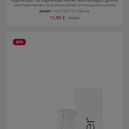
Augenbrauen. Die Augenbrauen können damit verlängert, geformt
und frisiert werden. Es trocknet schnell, ist transparent und hält
stundenlang. Auch für Männer-Wimpern geeignet.
Inhalt:
7 ml
(170,71 € / 100 ml)
Verkaufspreis:
11,95 €
Regulärer Preis:
12,90 €
26
%