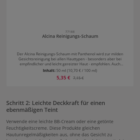
77188
Alcina Reinigungs-Schaum
Der Alcina Reinigungs-Schaum mit Panthenol wird zur milden
Gesichtsreinigung bei allen Hauttypen - besonders aber bei
empfindlicher und leicht gereizter Haut - empfohlen. Auch
langanhaltendes Make-up wird zuverlässig entfernt. Der Schaum
Inhalt:
50 ml
(10,70 € / 100 ml)
mit rückfettenden Eigenschaften beruhigt die Haut im Gesicht und
Verkaufspreis:
5,35 €
Regulärer Preis:
7,15 €
spendet Feuchtigkeit. Er lässt sich mit Wasser mehrmals wieder
aufschäumen. Hinterlassen wird ein sauberes und entspanntes
Hautgefühl. Anwendung von Alcina Reinigungs-Schaum 1-2
Pumphübe auf das angefeuchtete Gesicht auftragen und sanft
einmassieren. Danach mit lauwarmen Wasser abspülen und ein
Schritt 2: Leichte Deckkraft für einen
Gesichts-Tonic verwenden.
ebenmäßigen Teint
Verwende eine leichte BB-Cream oder eine getönte
Feuchtigkeitscreme. Diese Produkte gleichen
Hautunregelmäßigkeiten aus, ohne das Gesicht zu