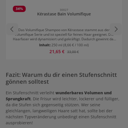
Produktgalerie überspringen
34
%
30027
Kérastase Bain Volumifique
Das Volumifique Shampoo von Kérastase stammt aus der
Volumifique Serie und ist speziell für feines Haar geeignet. Die
Haarfaser wird dynamisiert und gekräftigt. Dadurch gewinnt das
Haar an Volumen und Vitalität. Resultat: Mehr Volumen, Pflege und
Inhalt:
250 ml
(8,66 € / 100 ml)
Fülle Das Haar gewinnt an Kraft und Vitalität
Verkaufspreis:
21,65 €
Regulärer Preis:
33,00 €
Fazit: Warum du dir einen Stufenschnitt
gönnen solltest
Ein Stufenschnitt verleiht
wunderbares Volumen und
Sprungkraft
. Die Frisur wird leichter, lockerer und fülliger,
da die Stufen sich gegenseitig stützen. Wer seine
gleichlangen, langweiligen Haare satt hat, sollte bei der
nächsten Typveränderung unbedingt einen Stufenschnitt
ausprobieren!