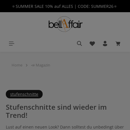
🔅SUMMER SALE 10% auf ALLES | CODE: SUMMER26🔅
alt springen
Du hast 0 Produkt
Waren
Home
📣 Magazin
stufenschnitte
Stufenschnitte sind wieder im
Trend!
Lust auf einen neuen Look? Dann solltest du unbedingt über