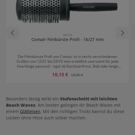
20114
Comair Fönbürste Profi - 16/27 mm
Die Föhnbürste Profi von Comair ist in sechs verschiedenen
Größen von 12/21 bis 53/70 mm erhältlich und somit für jede
Haarlänge passend – egal ob Kurzhaarfrisur, Bob oder lange
Mähne. Im Bürstenkorpus aus Metall wird die Wärme während
Verkaufspreis:
10,15 €
Regulärer Preis:
14,90 €
dem Föhnen optimal verteilt und das Haar dadurch schnell
getrocknet. Die stabilen Nylonborsten gleiten sanft durch das Haar
und sorgen für eine wunderschöne, glänzende Föhnfrisur wie vom
Profi.
Besonders lässig wirkt ein
Stufenschnitt mit leichten
Beach Waves
. Am besten gelingen dir Beach Waves mit
einem
Glätteisen
. Mit den richtigen Tricks kannst du diese
Locken ohne Hitze auch selber machen.