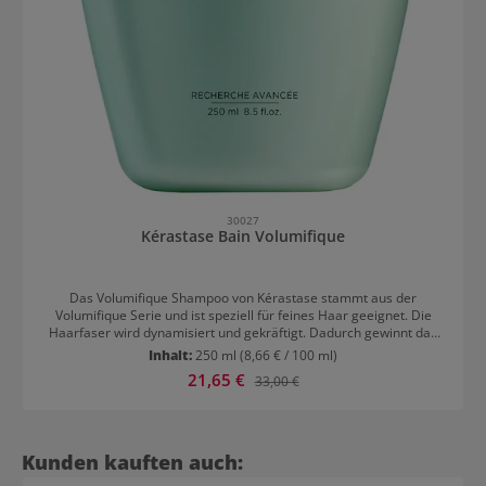
30027
Kérastase Bain Volumifique
Das Volumifique Shampoo von Kérastase stammt aus der
Volumifique Serie und ist speziell für feines Haar geeignet. Die
Haarfaser wird dynamisiert und gekräftigt. Dadurch gewinnt das
Haar an Volumen und Vitalität. Resultat: Mehr Volumen, Pflege und
Inhalt:
250 ml
(8,66 € / 100 ml)
Fülle Das Haar gewinnt an Kraft und Vitalität
Verkaufspreis:
21,65 €
Regulärer Preis:
33,00 €
Produktgalerie überspringen
Kunden kauften auch: