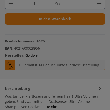
Produkt Anzahl: Gib den gewünschten Wert ein ode
Stk
In den Warenkorb
Produktnummer:
14836
EAN:
4021609028956
Hersteller:
Goldwell
Du erhältst 14 Bonuspunkte für diese Bestellung.
Beschreibung
Was tun bei kraftlosem und feinem Haar? Ultra Volumen
geben. Und zwar mit dem Dualsenses Ultra Volume
Shampoo von Goldwell.…
Mehr