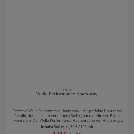
17543
Wella Performance Haarspray
Entdecke Wella Performance Haarspray – der perfekte Haarspray
für alle, die sich ein zuverlässiges Styling mit natürlichem Finish
wünschen. Der Wella Performance Haarspray ist der Haarspray
schlechthin. Dieser Klassiker gibt starken Halt und Stabilität ohne
Inhalt:
500 ml
(1,63 € / 100 ml)
das Haar zu verkleben. Der extra feine Sprühnebel legt sich
Verkaufspreis:
8,15 €
Regulärer Preis:
21,10 €