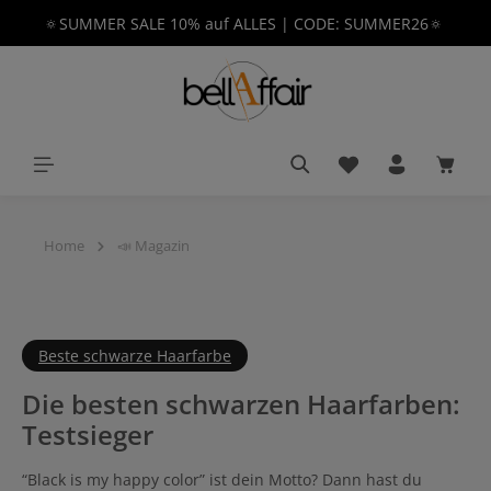
🔅SUMMER SALE 10% auf ALLES | CODE: SUMMER26🔅
alt springen
Du hast 0 Produkt
Waren
Home
📣 Magazin
Beste schwarze Haarfarbe
Die besten schwarzen Haarfarben:
Testsieger
“Black is my happy color” ist dein Motto? Dann hast du