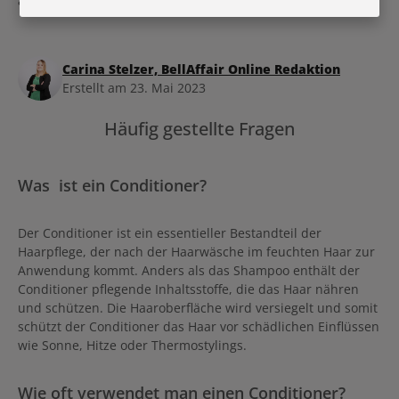
allem gesundes Haar!
Carina Stelzer, BellAffair Online Redaktion
Erstellt am 23. Mai 2023
Häufig gestellte Fragen
Was ist ein Conditioner?
Der Conditioner ist ein essentieller Bestandteil der
Haarpflege, der nach der Haarwäsche im feuchten Haar zur
Anwendung kommt. Anders als das Shampoo enthält der
Conditioner pflegende Inhaltsstoffe, die das Haar nähren
und schützen. Die Haaroberfläche wird versiegelt und somit
schützt der Conditioner das Haar vor schädlichen Einflüssen
wie Sonne, Hitze oder Thermostylings.
Wie oft verwendet man einen Conditioner?