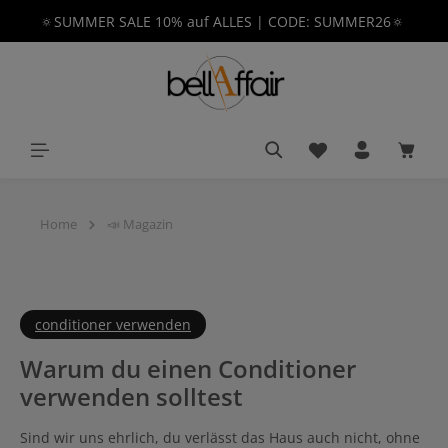
🔅SUMMER SALE 10% auf ALLES | CODE: SUMMER26🔅
alt springen
Du hast 0 Produkt
Waren
Home
📣 Magazin
conditioner verwenden
Warum du einen Conditioner
verwenden solltest
Sind wir uns ehrlich, du verlässt das Haus auch nicht, ohne