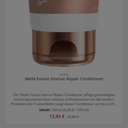
45302
Wella Fusion Intense Repair Conditioner
Der Wella Fusion Intense Repair Conditioner pflegt geschädigtes
und strapaziertes Haar intensiv. In Kombination mit den andern
Produkten der Fusion Reihe sorgt dieser Conditioner um bis zu 95%
mehr Widerstandsfähigkeit gegen Bruch und bietet Schutz für das
Inhalt:
200 ml
(6,48 € / 100 ml)
beanspruchte Haar. Die Silksteel Formel ist von Spinnenseide
Verkaufspreis:
12,95 €
Regulärer Preis:
32,85 €
inspiriert. Sie ist eine der stärksten Fasern in der Natur.Die
pflegenden und regenerierenden Inhaltsstoffe dringen tief in den
Kortex ein und stellen sofort die Haarfaser wieder her und helfen,