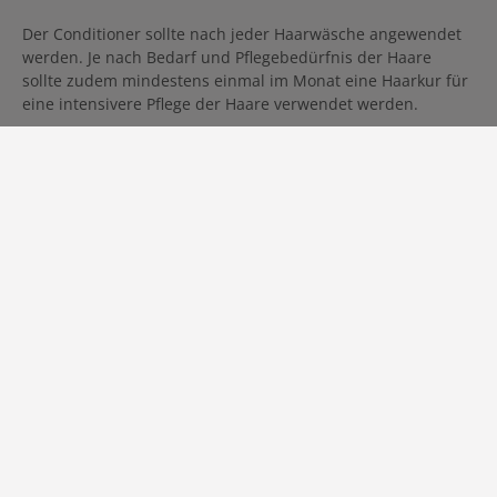
Der Conditioner sollte nach jeder Haarwäsche angewendet
werden. Je nach Bedarf und Pflegebedürfnis der Haare
sollte zudem mindestens einmal im Monat eine Haarkur für
eine intensivere Pflege der Haare verwendet werden.
Wie wende ich den Conditioner richtig an?
Der Conditioner wirkt nur dann, wenn er auch richtig
angewendet wird. Dazu empfehlen sich die folgenden 3
Schritte:
Haare waschen und überschüssiges Wasser aus dem
Haar drücken.
Eine kleine Portion Conditioner in den Längen und
Spitzen sanft einmassieren.
Ungefähr 1-3 Minuten einwirken lassen und
anschließend gründlich ausspülen.
Ist ein Conditioner Spülung?