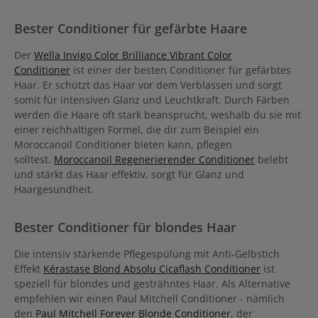
weiteren Haarbruch zu verhindern. Selbst sehr geschädigtes Haar
fühlt sich erneuert, glatt und elastisch an.
Bester Conditioner für gefärbte Haare
Der
Wella Invigo Color Brilliance Vibrant Color
Conditioner
ist einer der besten Conditioner für gefärbtes
Haar. Er schützt das Haar vor dem Verblassen und sorgt
somit für intensiven Glanz und Leuchtkraft. Durch Färben
werden die Haare oft stark beansprucht, weshalb du sie mit
einer reichhaltigen Formel, die dir zum Beispiel ein
Moroccanoil Conditioner bieten kann, pflegen
solltest.
Moroccanoil Regenerierender Conditioner
belebt
und stärkt das Haar effektiv, sorgt für Glanz und
Haargesundheit.
Bester Conditioner für blondes Haar
Die intensiv stärkende Pflegespülung mit Anti-Gelbstich
Effekt
Kérastase Blond Absolu Cicaflash Conditioner
ist
speziell für blondes und gesträhntes Haar. Als Alternative
empfehlen wir einen Paul Mitchell Conditioner - nämlich
den
Paul Mitchell Forever Blonde Conditioner
, der