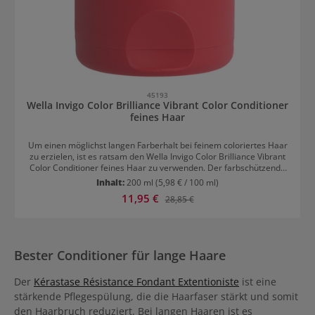
45193
Wella Invigo Color Brilliance Vibrant Color Conditioner
feines Haar
Um einen möglichst langen Farberhalt bei feinem coloriertes Haar
zu erzielen, ist es ratsam den Wella Invigo Color Brilliance Vibrant
Color Conditioner feines Haar zu verwenden. Der farbschützende
Conditioner geht gezielt auf die Bedürfnisse feiner Haarstrukturen
Inhalt:
200 ml
(5,98 € / 100 ml)
ein und sichert so nicht nur lange Farbbrillanz sondern auch
Verkaufspreis:
11,95 €
Regulärer Preis:
28,85 €
intensiven Glanz und eine strahlende Leuchtkraft. Feine Haare
werden mit Feuchtigkeit versorgt, was den Erhalt von
Geschmeidigkeit sichert. Die Pflegestoffe dringen tief in das Haar
ein und glätten es nachhaltig. So entsteht eine glatte
Haaroberfläche und seidiges Haar. Der Farbconditioner lässt
Bester Conditioner für lange Haare
coloriertes Haar strahlen wie am ersten Tag nach der Färbung.
Der
Kérastase Résistance Fondant Extentioniste
ist eine
stärkende Pflegespülung, die die Haarfaser stärkt und somit
den Haarbruch reduziert. Bei langen Haaren ist es