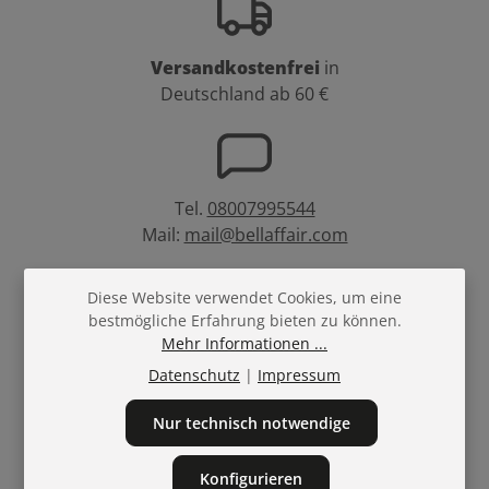
Versandkostenfrei
in
Deutschland ab 60 €
Tel.
08007995544
Mail:
mail@bellaffair.com
Diese Website verwendet Cookies, um eine
bestmögliche Erfahrung bieten zu können.
Mehr Informationen ...
Treuepunkte
bei
jedem Einkauf
Datenschutz
|
Impressum
Nur technisch notwendige
Konfigurieren