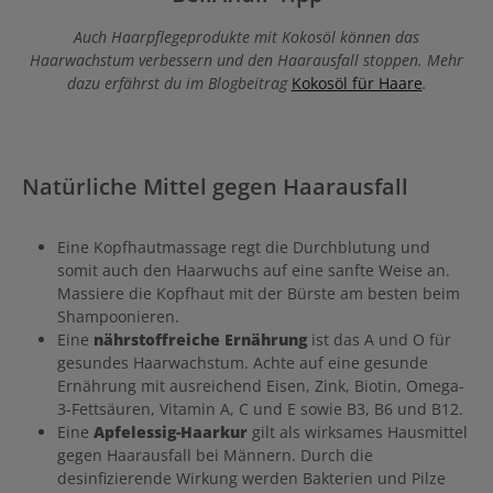
Épaississant Anwendung Das Haarbad für mehr Haardichte bei
Männern auf das nasse Haar auftragen, emulgieren und sanft
Auch Haarpflegeprodukte mit Kokosöl können das
einmassieren. Gründlich ausspülen.
Haarwachstum verbessern und den Haarausfall stoppen. Mehr
dazu erfährst du im Blogbeitrag
Kokosöl für Haare
.
Natürliche Mittel gegen Haarausfall
Eine Kopfhautmassage regt die Durchblutung und
somit auch den Haarwuchs auf eine sanfte Weise an.
Massiere die Kopfhaut mit der Bürste am besten beim
Shampoonieren.
Eine
nährstoffreiche Ernährung
ist das A und O für
gesundes Haarwachstum. Achte auf eine gesunde
Ernährung mit ausreichend Eisen, Zink, Biotin, Omega-
3-Fettsäuren, Vitamin A, C und E sowie B3, B6 und B12.
Eine
Apfelessig-Haarkur
gilt als wirksames Hausmittel
gegen Haarausfall bei Männern. Durch die
desinfizierende Wirkung werden Bakterien und Pilze