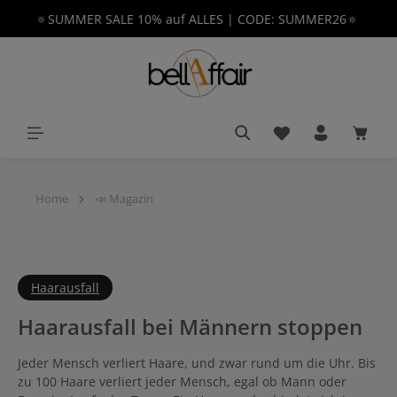
🔅SUMMER SALE 10% auf ALLES | CODE: SUMMER26🔅
alt springen
Du hast 0 Produkt
Waren
Home
📣 Magazin
Haarausfall
Haarausfall bei Männern stoppen
Jeder Mensch verliert Haare, und zwar rund um die Uhr. Bis
zu 100 Haare verliert jeder Mensch, egal ob Mann oder