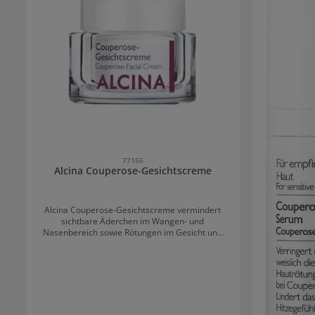
77156
Alcina Couperose-Gesichtscreme
Alcina Couperose-Gesichtscreme vermindert
sichtbare Äderchen im Wangen- und
Nasenbereich sowie Rötungen im Gesicht und
Dekolleté. Auch das Hitzegefühl wird gelindert.
Durch die Inhaltsstoffe Asiatischer Wassernabel,
Calendula, Hefeextrakt, Mäusedorn und
Rosskastanie werden die Blutgefäße gekräftigt
und die Widerstandskraft der Hautpartien
verbessert. Die Besserung des Hautzustands ist
gleich erkennbar. Die Haut wird außerdem