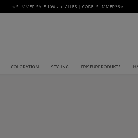
🔅SUMMER SALE 10% auf ALLES | CODE: SUMMER26🔅
COLORATION
STYLING
FRISEURPRODUKTE
H