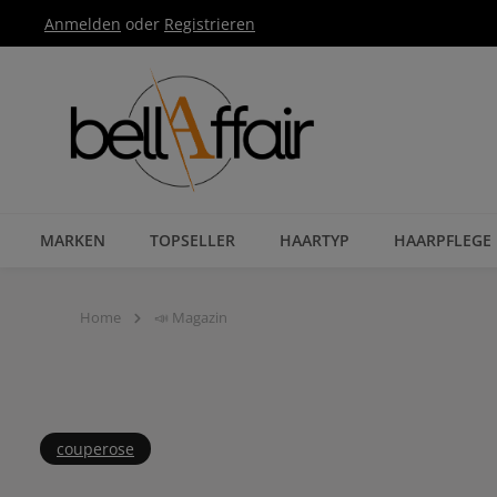
Anmelden
oder
Registrieren
Zur Hauptnavigation springen
MARKEN
TOPSELLER
HAARTYP
HAARPFLEGE
Home
📣 Magazin
couperose