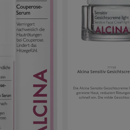
77158
Alcina Sensitiv Gesichtscr
Die Alcina Sensitiv Gesichtscreme l
gereizte Haut, reduziert Rötunge
schnell ein. Die milde Gesichts
Haferextrakt und Panthenol ist
Richtige für empfindliche Mischha
unparfümiert und ideal für Duftsto
geeignet. Die Creme kann morgen
auf die gereinigte Haut aufgetra