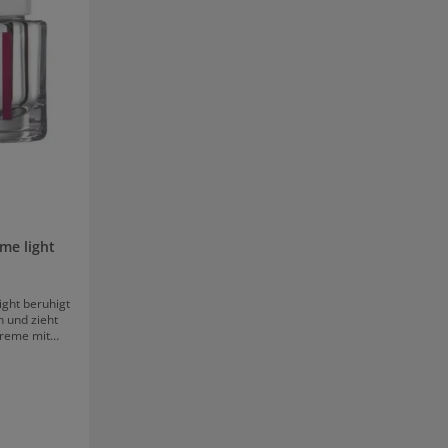
eme light
ight beruhigt
n und zieht
creme mit
 genau das
ut. Sie ist
ffallergiker
s und abends
gen werden.