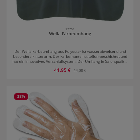
17751
Wella Färbeumhang
Der Wella Färbeumhang aus Polyester ist wasserabweisend und
besonders kintterarm. Der Färbemantel ist teflon-beschichtet und
hat ein innovatives Verschlußsystem. Der Umhang in Salonqualität
bietet perfekten Schutz für die Kleidung.
Verkaufspreis:
41,95 €
Regulärer Preis:
44,00 €
38
%