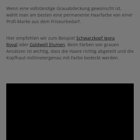
Wenn eine vollständige Grauabdeckung gewünscht ist,
wählt man am besten eine permanente Haarfarbe von einer
Profi-Marke aus dem Friseurbedarf.
Hier empfehlen wir zum Beispiel
Schwarzkopf Igora
Royal
oder
Goldwell Elumen
. Beim Färben von grauen
Ansätzen ist wichtig, dass die Haare richtig abgeteilt und die
Kopfhaut millimetergenau mit Farbe bedeckt werden.