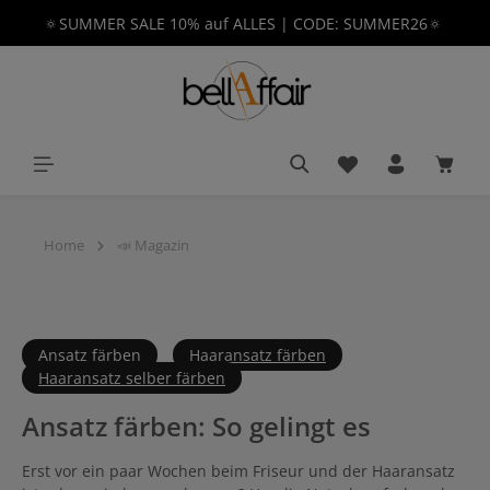
🔅SUMMER SALE 10% auf ALLES | CODE: SUMMER26🔅
alt springen
Du hast 0 Produkt
Waren
Home
📣 Magazin
Ansatz färben
Haaransatz färben
Haaransatz selber färben
Ansatz färben: So gelingt es
Erst vor ein paar Wochen beim Friseur und der Haaransatz