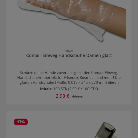
20604
Comair Einweg Handschuhe Damen glatt
Schütze deine Hände zuverlässig mit den Comair Einweg-
Handschuhen – perfekt für Friseure, Kosmetik und mehr! Die
glatten Handschuhe (Maße: 0,019 x 245 x 270 mm) bieten
optimalen Tragekomfort und passen sich dank ihrer Größe für
Inhalt:
100 STK
(2,90 € / 100 STK)
Damen perfekt an. Hygienischer Einwegschutz – ideal für
Verkaufspreis:
2,90 €
Regulärer Preis:
4,68 €
Hautkontakt mit Farben, Chemikalien & mehr Extra dünn &
flexibel – für präzises Arbeiten ohne Einschränkungen Sicher &
zuverlässig – schützt vor hautreizenden Substanzen, z. B. in
Haarfärbemitteln Praktische 100er-Packung – immer griffbereit
für Beruf & Privathaushalt Ob beim Färben oder bei der
Nagelpflege – mit Comair Einweg-Handschuhen bleiben deine
17
%
Hände sauber und geschützt.