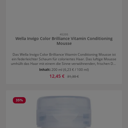
45205
Wella Invigo Color Brilliance Vitamin Conditioning
Mousse
Das Wella Invigo Color Brilliance Vitamin Conditioning Mousse ist
ein federleichter Schaum für coloriertes Haar. Das luftige Mousse
umhüllt das Haar mit einem die Sinne verwöhnenden, frischen Duft
und sorgt dafür, dass die Haarfarbe lange ihre Brillanz und
Inhalt:
200 ml
(6,23 € / 100 ml)
Leuchtkraft hält. Der Schaum zieht rasch ein und hinterlässt nur ein
Verkaufspreis:
12,45 €
Regulärer Preis:
31,30 €
schwereloses Haargefühl. Angereichtert mit Vitamin E schützt die
Wirkformel auch vor Umwelteinflüßen und schenkt der Farbe mehr
Glanz. Das Farbmousse wird nach der Haarwäsche in das
handtuchtrockene Haar eingearbeitet. Zur Intensivierung der
farbschützenden Wirkung empfiehlt sich die Kombination mit
weiteren Produkten aus der Invigo Color Brilliance Reihe. Das
35
%
perfekte Zusammenwirken der Produkte sorgt für maximalen
Farberhalt und erhöhte Leuchtkraft.