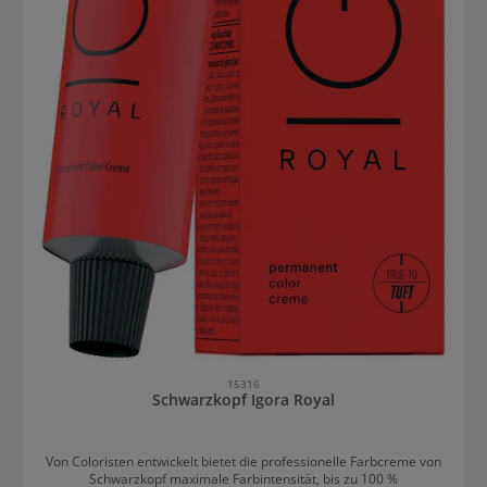
Weniger Haarschäden Natürliches Farbergebnis Hohe Deckkraft
(bis 100%) Reduziertes Allergierisiko (wenn ME+ enthalten ist)
Pflegt das Haar und verleihen unglaublichen Glanz Farbmasse
lässt sich ganz einfach anmischen und leicht auswaschen Top
Rezeptur für eine genaue Anwendung Angenehmer Geruch
Koleston Perfect Farbkarte Finde deine Lieblingsfarbe mit der
Koleston Perfect Farbkarte zum Download als PDF Datei bei den
Produktdetails oben. In dieser finden sich neben der
Nuancenübersicht auch Mischungsempfehlungen.
15316
Schwarzkopf Igora Royal
Von Coloristen entwickelt bietet die professionelle Farbcreme von
Schwarzkopf maximale Farbintensität, bis zu 100 %