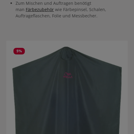
Igora Royal Modeton deiner Wahl. Resultate mit Schwarzkopf Igora
Zum Mischen und Auftragen benötigt
Royal Hohe Farbintensität Perfekter Farbausgleich auch auf
man
Färbezubehör
wie Färbepinsel, Schalen,
porösem Haar Bis zu 100% Weißabdeckung Ultimativer Farberhalt
Auftrageflaschen, Folie und Messbecher.
Absolute Strähnentreue
5
%