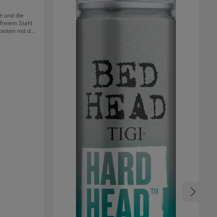
e und die
freiem Stahl
beiten mit der
ONDEO SIFTER
n Anspruch.
nd TCR Tribal
Aufsteckkamm.