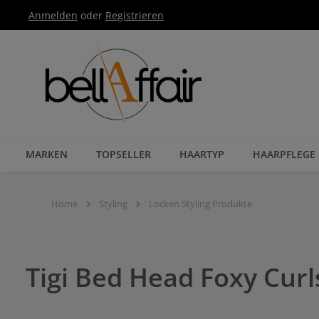
Anmelden
oder
Registrieren
Zur Hauptnavigation springen
MARKEN
TOPSELLER
HAARTYP
HAARPFLEGE
Home
Styling
Locken Styling Produkte
Tigi Bed Head Foxy Cur