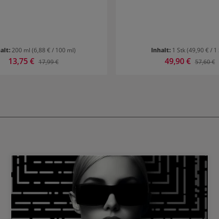
alt:
200 ml
(6,88 € / 100 ml)
Inhalt:
1 Stk
(49,90 € / 1 
Verkaufspreis:
13,75 €
Verkaufspreis:
49,90 €
Regulärer Preis:
Reguläre
17,99 €
57,60 €