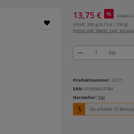
13,75 €
%
17,99 €
(2
Inhalt:
240 g
(5,73 € / 100 g)
Preise inkl. MwSt. zzgl. Versa
Produkt Anzahl: G
Stk
Produktnummer:
23271
EAN:
615908433784
Hersteller:
Tigi
Du erhältst 13 Bonusp