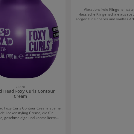
Vibrationsfreie Klingeneinsätz
klassische Klingenschale aus rost
sorgen für sicheres und sanftes Ar
langen Klinge und machen den T
CLASSIC zum Allrounder für jede
Passend für TSS3, TCR (halbiert) u
Style-Klingen sowie Sicherheits-
23270
ed Head Foxy Curls Contour
Cream
ad Foxy Curls Contour Cream ist eine
de Lockenstyling Creme, die für
te, geschmeidige und kontrollierte
t. Durch den Locken-Kontur-Komplex
 Look bis zu 72 Stunden. Effektive
lymere bieten Locken und Wellen den