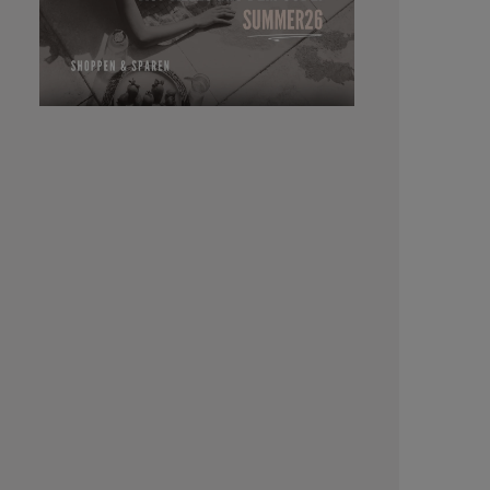
Halt und
einzig
Contourin
definiert 
Blend b
Polymere ve
Arganöl 
Anwendun
Curls Contour C
Locke
handtuchtr
Dabei vor
konzentr
gleichm
durchkämme
Tipp: Tigi
kann au
Haarwäsche
über krau
Konturen k
gebracht w