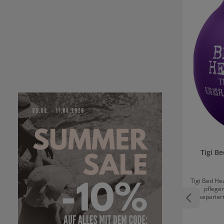
Tigi B
Tigi Bed He
pflegen
separier
Locken sorg
hält der
Styling-Po