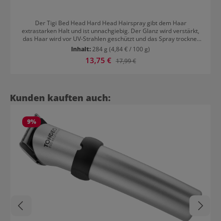
Der Tigi Bed Head Hard Head Hairspray gibt dem Haar
extrastarken Halt und ist unnachgiebig. Der Glanz wird verstärkt,
das Haar wird vor UV-Strahlen geschützt und das Spray trocknet
schnell. Leicht auszukämmen. Eignet sich aufgrund des extra
Inhalt:
284 g
(4,84 € / 100 g)
starken Halts für langlebige Styles bei allen Haartypen. Für ein
Verkaufspreis:
13,75 €
Regulärer Preis:
17,99 €
natürlich glänzendes Finish bei jeder Frisur.
Anwendungsempfehlung Tigi Bed Head Hard Head Hairspray Das
Haarspray aus ca. 25-30 cm Entfernung ins trockene, bereits
gestylte Haar sprühen oder gezielt auf einzelne Partien auftragen,
um diese zu betonen.
Produktgalerie überspringen
Kunden kauften auch:
9
%