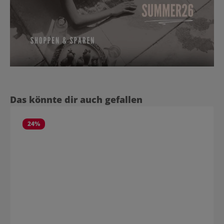
Produktgalerie überspringen
Das könnte dir auch gefallen
24
%