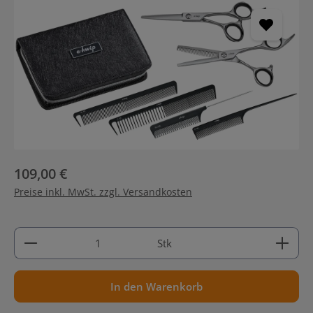
109,00 €
Preise inkl. MwSt. zzgl. Versandkosten
Produkt Anzahl: Gib den gewünschten Wert ein ode
Stk
In den Warenkorb