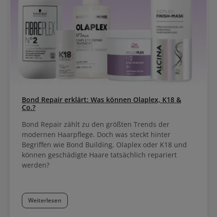
Color Service Farbnachbehandlung zur Farbstabilisierung
anwenden Wella Koleston Perfect Me+ Highlights auf einen Blick
Verlässliches und schonendes Farbergebnis Langanhaltende Farbe
Weniger Haarschäden Natürliches Farbergebnis Hohe Deckkraft
(bis 100%) Reduziertes Allergierisiko (wenn ME+ enthalten ist)
Pflegt das Haar und verleihen unglaublichen Glanz Farbmasse
lässt sich ganz einfach anmischen und leicht auswaschen Top
Rezeptur für eine genaue Anwendung Angenehmer Geruch
Koleston Perfect Farbkarte Finde deine Lieblingsfarbe mit der
Koleston Perfect Farbkarte zum Download als PDF Datei bei den
Produktdetails oben. In dieser finden sich neben der
Nuancenübersicht auch Mischungsempfehlungen.
Bond Repair erklärt: Was können Olaplex, K18 &
Co.?
Bond Repair zählt zu den größten Trends der
modernen Haarpflege. Doch was steckt hinter
Begriffen wie Bond Building, Olaplex oder K18 und
können geschädigte Haare tatsächlich repariert
werden?
Weiterlesen