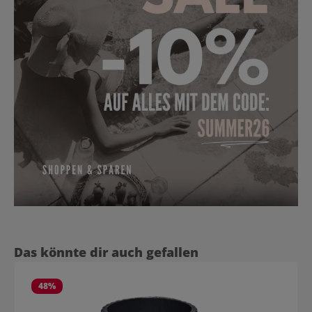
Produktgalerie überspringen
Das könnte dir auch gefallen
48
%