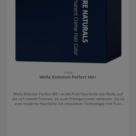
17936
Wella Koleston Perfect Me+
Wella Koleston Perfect ME+ ist die Profi Haarfarbe von Wella, auf
die sich sowohl Friseure, als auch Privatpersonen verlassen. Sie ist
eine moderne Haarfarbe mit innovativer Technologie (mit Pure
Balance), die die Vorteile aller bisherigen Koleston Perfect
Haarfarben in nur einer Coloration vereint. Dadurch ist sie sogar
für Allergiker geeignet. Intensive, natürlich wirkende Haarfarbe
Koleston Perfect Me+ ist eine einzigartige Haarfarbe, die die
Deckkraft der klassischen Koleston Nuancen mit der schonenden
Formel der Innosense Farben vereint und den Glanz und die