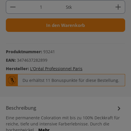
Produkt Anzahl: Gib den gewünschten Wert ein ode
Stk
In den Warenkorb
Produktnummer:
93241
EAN:
3474637282899
Hersteller:
L'Oréal Professionnel Paris
Du erhältst 11 Bonuspunkte für diese Bestellung.
Beschreibung
Eine permanente Coloration mit bis zu 100% Deckkraft für
reiche, tiefe und intensive Farberlebnisse. Durch die
hochentwickel…
Mehr