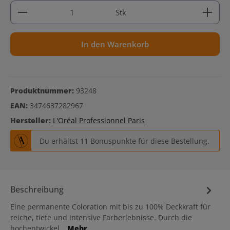
Produkt Anzahl: Gib den gewünschten Wert ein ode
Stk
In den Warenkorb
Produktnummer:
93248
EAN:
3474637282967
Hersteller:
L'Oréal Professionnel Paris
Du erhältst 11 Bonuspunkte für diese Bestellung.
Beschreibung
Eine permanente Coloration mit bis zu 100% Deckkraft für
reiche, tiefe und intensive Farberlebnisse. Durch die
hochentwickel…
Mehr