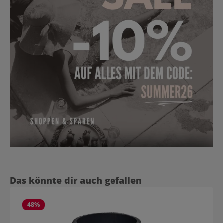
Produktgalerie überspringen
Das könnte dir auch gefallen
48
%