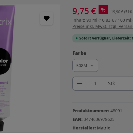
9,75 €
%
19,90 €
(51% 
Inhalt:
90 ml
(10,83 € / 100 ml)
Preise inkl. MwSt. zzgl. Versa
Sofort verfügbar, Lieferzeit: 
auswählen
Farbe
Produkt Anzahl: G
Stk
Produktnummer:
48091
EAN:
3474636978625
Hersteller:
Matrix