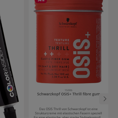
54
%
15086
Schwarzkopf OSIS+ Thrill fibre gum
Das OSIS Thrill von Schwarzkopf ist eine
Strukturcreme mit elastischen Fasern speziell
für eine elastische, aber starke Stylingkontrolle.