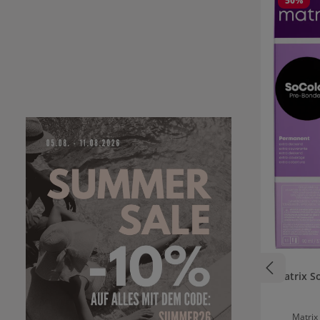
50
%
Matrix S
Matrix