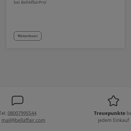
bei BellAffairPro!
Weiterlesen
Tel.
08007995544
Treuepunkte
be
:
mail@bellaffair.com
jedem Einkauf