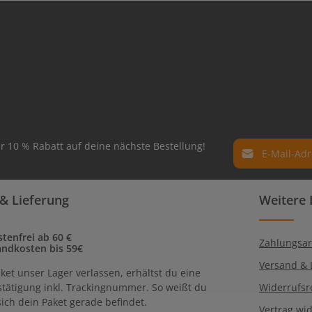
E-Mail-Adresse*
r 10 % Rabatt auf deine nächste Bestellung!
Datenschutz
Die mit einem Ste
& Lieferung
Weitere 
Ich habe die
Dat
Pflichtfelder.
genommen und 
einverstanden.
tenfrei ab 60 €
Zahlungsar
andkosten bis 59€
Versand & 
ket unser Lager verlassen, erhältst du eine
tätigung inkl. Trackingnummer. So weißt du
Widerrufsr
ich dein Paket gerade befindet.
Vertrag wi