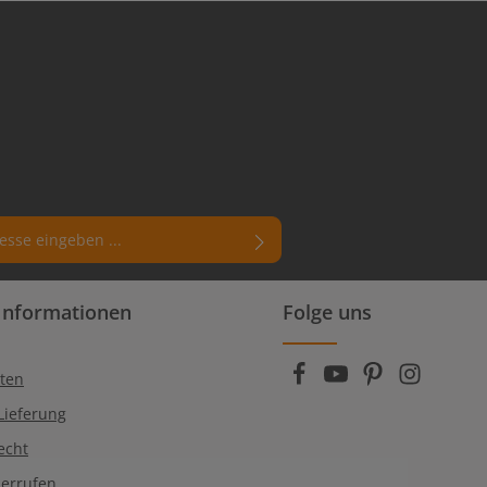
rn (*) markierten Felder sind
Informationen
Folge uns
enschutzbestimmungen
zur Kenntnis
die
AGB
gelesen und bin mit ihnen
ten
Lieferung
echt
derrufen