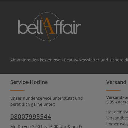
Abonniere den kostenlosen Beauty-Newsletter und sichere di
Service-Hotline
Versand 
Versandkos
Unser Kundenservice unterstützt und
5,95 €Vers
berät dich gerne unter:
Hat dein Pa
08007995544
Versandbes
immer wo s
Mo-Do von 7:00 bis 16:00 Uhr & am Fr