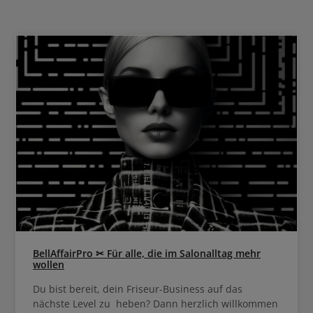
35 bis 45 Minuten.
BellAffairPro ✂ Für alle, die im Salonalltag mehr
wollen
Du bist bereit, dein Friseur-Business auf das
nächste Level zu heben? Dann herzlich willkommen