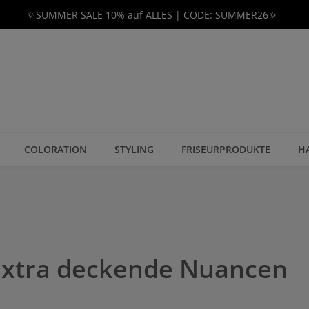
🔅SUMMER SALE 10% auf ALLES | CODE: SUMMER26🔅
COLORATION
STYLING
FRISEURPRODUKTE
H
 Extra deckende Nuancen