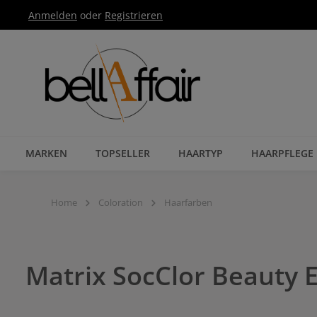
Anmelden
oder
Registrieren
Zur Hauptnavigation springen
MARKEN
TOPSELLER
HAARTYP
HAARPFLEGE
Home
Coloration
Haarfarben
Matrix SocClor Beauty