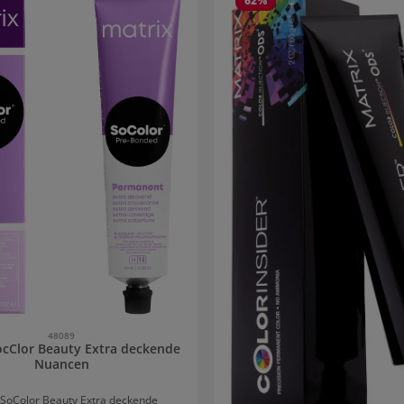
62
%
48089
ocClor Beauty Extra deckende
Nuancen
 SoColor Beauty Extra deckende