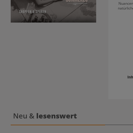
Nuancen 
natürlic
Covera
mi
Inh
Neu &
lesenswert