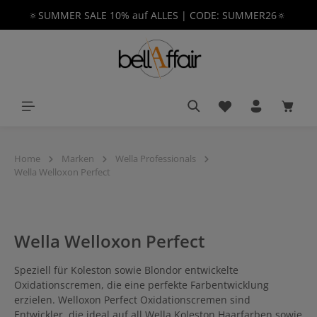
🔅SUMMER SALE 10% auf ALLES | CODE: SUMMER26🔅
alt springen
Du hast 0 Produkt
Waren
Home
Marken
Wella Professionals
Wella Welloxon Perfect
Wella Welloxon Perfect
Speziell für Koleston sowie Blondor entwickelte
Oxidationscremen, die eine perfekte Farbentwicklung
erzielen. Welloxon Perfect Oxidationscremen sind
Entwickler, die ideal auf all Wella Koleston Haarfarben sowie