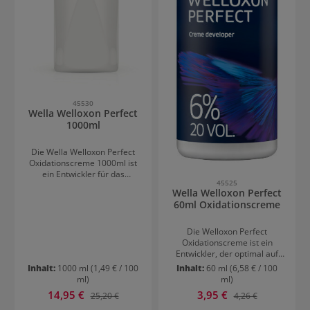
45530
Wella Welloxon Perfect
1000ml
Die Wella Welloxon Perfect
Oxidationscreme 1000ml ist
ein Entwickler für das
45525
gesamte Wella
Wella Welloxon Perfect
Farbsortiment. Er ist in
60ml Oxidationscreme
verschiedenen
Konzentrationen für alle
Anwendungsformen
Die Welloxon Perfect
erhältlich. Welloxon Perfect
Oxidationscreme ist ein
ist ein moderner Entwickler
Entwickler, der optimal auf
mit einer dicken, cremigen
das Koleston Perfect
Inhalt:
1000 ml
(1,49 € / 100
Inhalt:
60 ml
(6,58 € / 100
Konsistenz, die schnelles
Sortiment abgestimmt ist.
ml)
ml)
Abmischen, rasches
Die dicke, cremige Konsistenz
Verkaufspreis:
Verkaufspreis:
14,95 €
Regulärer Preis:
3,95 €
Regulärer Preis:
Auftragen und einfaches
25,20 €
4,26 €
garantiert ein schnelles
Durchziehen ohne
Auftragen, einfaches