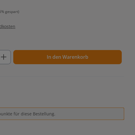
5% gespart)
ndkosten
ib den gewünschten Wert ein oder benutz
In den Warenkorb
unkte für diese Bestellung.