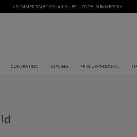
🔅SUMMER SALE 10% auf ALLES | CODE: SUMMER26🔅
COLORATION
STYLING
FRISEURPRODUKTE
H
ild