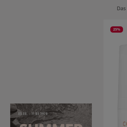
Das 
Produktgale
25
%