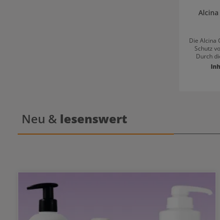
Alcina
Die Alcina
Schutz v
Durch di
Weizen
Inh
Schutzsc
aufgebaut. 
und die Kämm
von Alcina 
Haarlänge
Haarlän
Neu &
lesenswert