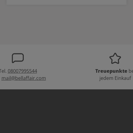
Tel.
08007995544
Treuepunkte
be
:
mail@bellaffair.com
jedem Einkauf