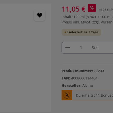
11,05 €
%
14,75 €
(2
Inhalt:
125 ml
(8,84 € / 100 ml)
Preise inkl. MwSt. zzgl. Versa
Lieferzeit: ca. 5 Tage
Produkt Anzahl: G
Stk
Produktnummer:
77200
EAN:
4008666114464
Hersteller:
Alcina
Du erhältst 11 Bonusp