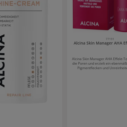
77191
Alcina Skin Manager AHA Ef
Alcina Skin Manager AHA Effekt-To
die Poren und erzielt ein ebenmäßi
Pigmentflecken und Unreinhei
vermindert. Die Formulierung mit
gilt als besonders effektiv. Für a
geeignet. Anwendung von Alcina Skin Manager
AHA Effekt-Tonic Ein Wattepad mit dem
Applikator durchfeuchten und
gereinigte Gesicht streichen. Auge