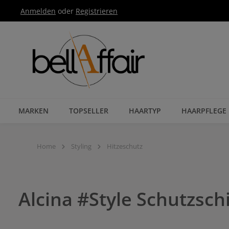
Anmelden
oder
Registrieren
Zur Hauptnavigation springen
MARKEN
TOPSELLER
HAARTYP
HAARPFLEGE
Home
Styling
Hitzeschutz
Alcina #Style Schutzsch