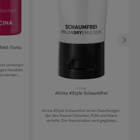
fekt-Tonic
nic verfeinert
ges Hautbild.
ten werden
 Fruchtsäure
lle Hauttypen
77199
Alcina #Style Schaumfrei
 über das
n, Lippen und
Schleimhäute sollten ausgespart werden.
Alcina #Style Schaumfrei ist ein Haarfestiger,
der den Haaren Volumen, Fülle und Glanz
verleiht. Die Haarstruktur wird geglättet,
wodurch das Haar griffig und geschmeidig wird.
Das Haar wird perfekt unter Kontrolle gebracht
und bleibt locker und natürlich. Die Emulsion