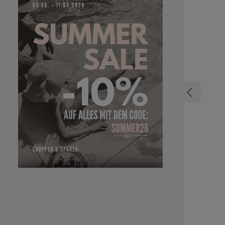
Pflege mit
ideal fü
leichte Fo
Halt ohne une
struktur
Akzente wün
deinen Sty
Situation
auswaschb
für ein ang
den ganzen Tag hält. 
basiert 
Tonerde sorg
Das Bien
natürliche
Carnaubawachs 
Matte Clay vs. De
Wahl zwi
Paste un
bieten St
sich aber 
Defining
dezentem 
wenn ein
Bewegung und
Clay hingeg
mehr Tex
Finish – id