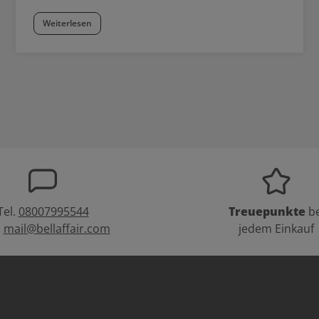
Weiterlesen
Tel.
08007995544
Treuepunkte
be
:
mail@bellaffair.com
jedem Einkauf