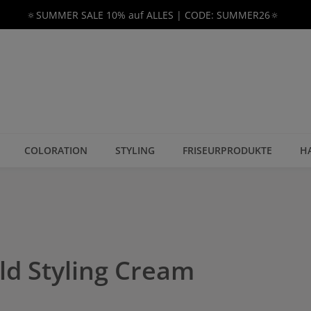
🔅SUMMER SALE 10% auf ALLES | CODE: SUMMER26🔅
COLORATION
STYLING
FRISEURPRODUKTE
H
d Styling Cream