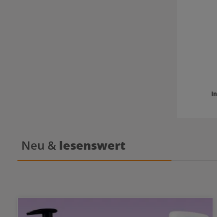
ohne Glanz. Anwendung Eine kl
gleichmäßi
einarbeite
I
Neu &
lesenswert