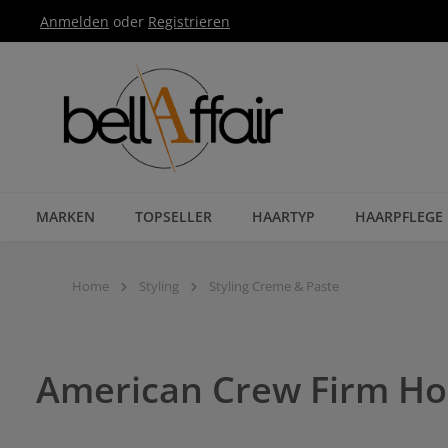
Anmelden
oder
Registrieren
Zur Hauptnavigation springen
MARKEN
TOPSELLER
HAARTYP
HAARPFLEGE
Home
Styling
Styling Creme & Paste
American Crew Firm Hol