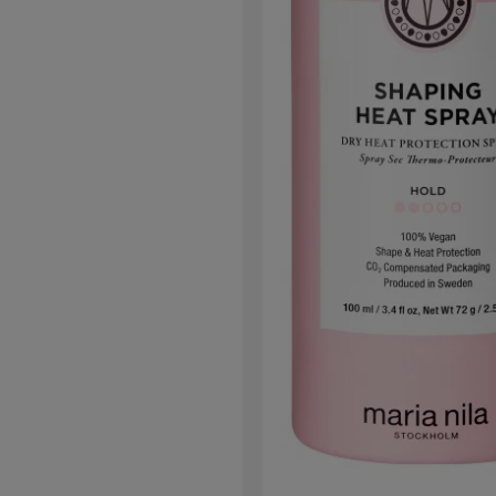
 professioneller Performance und ist
r kurzes bis mittellanges Haar. Die
rmel sorgt für mittleren bis starken
rwünschten Glanz. Ob du einen
ierten Look, Volumen oder gezielte
schst: Matte Clay ermöglicht es dir,
le jederzeit umzuformen und an jede
 anzupassen. Das Produkt ist leicht
ar und beschwert das Haar nicht –
enehmes und natürliches Finish, das
Inhaltsstoffe Die Formel
auf Tonerde und Bienenwachs. Die
t für ein mattes Finish und Struktur.
enwachs verleiht Flexibilität und
n Halt, der durch die Festigkeit von
ergänzt wird. American Crew
fining Paste Stehst du vor der
schen der American Crew Defining
d dem Matte Clay? Beide Produkte
ruktur und Kontrolle, unterscheiden
im Styling-Ergebnis und der Haptik:
 Paste verleiht flexiblen Halt mit
Glanz und eignet sich besonders,
 definierter, natürlicher Look mit
 Leichtigkeit gewünscht ist. Matte
en punktet mit einem stärkeren Halt,
tur und einem konsequent matten
eal für präzise Styles und einen Look