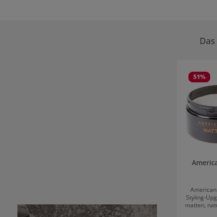
Das 
Produktgale
51
%
Americ
American 
Styling-Upg
matten, nat
legen. Die