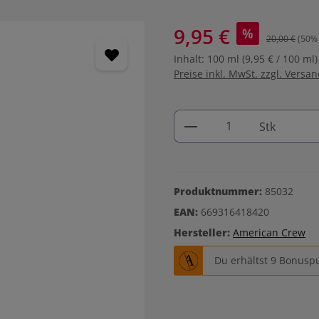
9,95 €
%
20,00 €
(50% 
Inhalt:
100 ml
(9,95 € / 100 ml)
Preise inkl. MwSt. zzgl. Versa
Produkt Anzahl: G
Stk
Produktnummer:
85032
EAN:
669316418420
Hersteller:
American Crew
Du erhältst 9 Bonuspu