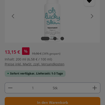
%
13,15 €
19,90 €
(34% gespart)
Inhalt:
200 ml
(6,58 € / 100 ml)
Preise inkl. MwSt. zzgl. Versandkosten
Sofort verfügbar, Lieferzeit: 1-3 Tage
Produkt Anzahl: Gib den gewünschten Wert ein ode
Stk
In den Warenkorb