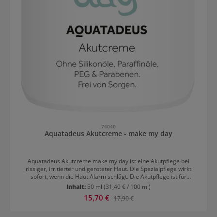
74040
Aquatadeus Akutcreme - make my day
Aquatadeus Akutcreme make my day ist eine Akutpflege bei
rissiger, irritierter und geröteter Haut. Die Spezialpflege wirkt
sofort, wenn die Haut Alarm schlägt. Die Akutpflege ist für
empfindliche, zu Allergien neigende Haut geeignet und unterstützt
Inhalt:
50 ml
(31,40 € / 100 ml)
sofort die Hautregeneration. Sie stimuliert die auch die natürliche
Verkaufspreis:
15,70 €
Regulärer Preis:
17,90 €
Abwehrfunktion der Haut und beruhigt sofort. Aquatadeus
Akutcreme - make my day Heilwasser und medizinisch erprobte
Inhaltsstoffe - die Akutpflege für gereizte Haut Für die schnelle