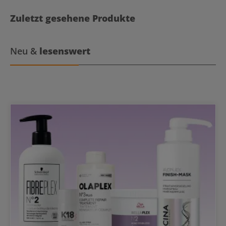
Wirkung sorgt eine besondere Formel mit auserlesenen
Inhaltsstoffen. Neben Aquatadeus Heilwasser enthält die
Zuletzt gesehene Produkte
Akutpflege bewährte Wirkstoffe aus der medizinischen Praxis. Die
Inhaltsstoffe unterstützen die Wirkung des Heilwassers und
versorgen die Haut mit notwendigen Lipiden. Biomoduline aus
Shiitake-Pilz, Xymelia 45® aus Ximenia-Rinde und der innovative 4-
Neu &
lesenswert
fach-Komplex aus Nachtkerzenöl (Gamma-Linolensäure),
Bisabolol, Dexpanthenol und Zink sind Teil der heilenden Formel.
Dazu kommen noch reines Oliven- und Sheabutter, die der Haut
besonders gut tun. Für den angenehm-dezenten Duft sorgen
übrigens rein allergenfreie ätherische Öle. Die Akutcreme zeichnet
sich zusätzlich durch ihren hautfreundlichen pH-Wert aus.
Aquatadeus Akutcreme - make my day Anwendung Die
betroffenen Hautstellen morgens und abends mit der Akutcreme
eincremen. Für noch intensivere Ergebnisse kann die Creme mit
dem Heilwasser Aquatadeus Cool me down kombiniert werden.
Kurz aufsprühen, einziehen lassen und Akutcreme auftragen. Make
my day ist für die tägliche und dauerhafte Anwendung geeignet.
ECOGEA zertifiziert, vegan.