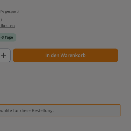
1% gespart)
)
ndkosten
1-3 Tage
ib den gewünschten Wert ein oder benutz
In den Warenkorb
unkte für diese Bestellung.