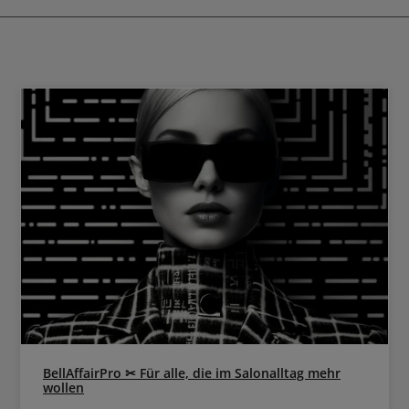
gewohnt stylen. Es kann auch ver
um das Haar am zweiten Tag auf
BellAffairPro ✂ Für alle, die im Salonalltag mehr
wollen