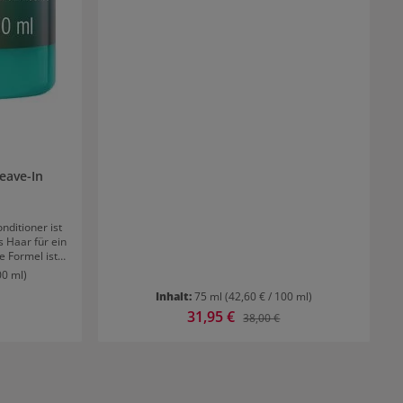
eave-In
nditioner ist
s Haar für ein
e Formel ist
 geeignet.
00 ml)
er spendet
Inhalt:
75 ml
(42,60 € / 100 ml)
higkeit und
 Hitzeschäden.
Verkaufspreis:
31,95 €
r Preis:
Regulärer Preis:
38,00 €
sert. Die
tunden an.
Leave-In
tragen.
n und wie