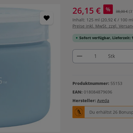
26,15 €
%
38,00 €
(3
Inhalt:
125 ml
(20,92 € / 100 ml
Preise inkl. MwSt. zzgl. Versa
Sofort verfügbar, Lieferzeit: 
Produkt Anzahl: G
Stk
Produktnummer:
55153
EAN:
018084879696
Hersteller:
Aveda
Du erhältst 26 Bonusp