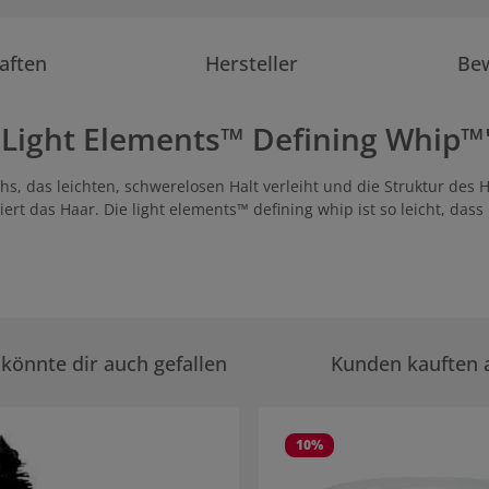
aften
Hersteller
Be
Light Elements™ Defining Whip™
chs, das leichten, schwerelosen Halt verleiht und die Struktur de
niert das Haar. Die light elements™ defining whip ist so leicht, 
könnte dir auch gefallen
Kunden kauften 
rie überspringen
10
%