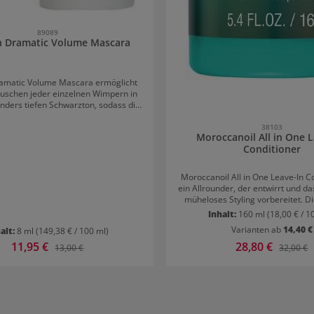
89089
n Dramatic Volume Mascara
ramatic Volume Mascara ermöglicht
Tuschen jeder einzelnen Wimpern in
nders tiefen Schwarzton, sodass die
aftig strahlen. Die Formel sorgt für
önen Schwung und einen perfekten
38103
Moroccanoil All in One L
schlag, vom Wimpernkranz bis zur
Conditioner
k der kegelförmigen Faserbürste und
artigen verdichtenden Inhaltsstoffen
 atemberaubender und voluminöser
Moroccanoil All in One Leave-In Co
Dramatic
ein Allrounder, der entwirrt und da
rabürste direkt
müheloses Styling vorbereitet. Di
ernkranz und ziehe sie mit leichten
schwerelos und für jedes Haar
Inhalt:
160 ml
(18,00 € / 1
genden Bewegungen entlang der
Moroccanoil Leave-in Condition
weg von deinem Gesicht. Für einen
Varianten ab
14,40 €
alt:
8 ml
(149,38 € / 100 ml)
Feuchtigkeit, gibt Widerstandsfä
ren Effekt kann der Vorgang einfach
schützt gleichzeitig vor Bruch und
Verkaufspreis:
11,95 €
Verkaufspreis:
28,80 €
Regulärer Preis:
Reguläre
13,00 €
32,00 €
t werden. Die Volumen-Mascara ist
Die Frisierbarkeit wird verbes
leicht zu entfernen.
Pflegewirkung hält bis zu 72 S
Anwendung von Moroccanoil 
Conditioner Gleichmäßig auf sauberes,
handtuchtrockenes Haar auf
Durchkämmen, nicht ausspüle