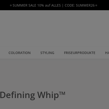
🔅SUMMER SALE 10% auf ALLES | CODE: SUMMER26🔅
COLORATION
STYLING
FRISEURPRODUKTE
H
 Defining Whip™