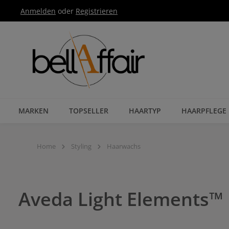
Anmelden
oder
Registrieren
Zur Hauptnavigation springen
MARKEN
TOPSELLER
HAARTYP
HAARPFLEGE
Home
Styling
Haarwachs
Aveda Light Elements™