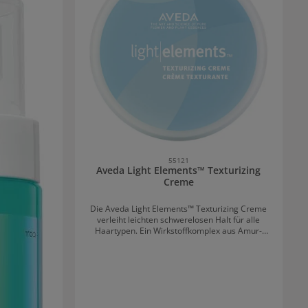
55121
Aveda Light Elements™ Texturizing
Creme
Die Aveda Light Elements™ Texturizing Creme
verleiht leichten schwerelosen Halt für alle
Haartypen. Ein Wirkstoffkomplex aus Amur-
Korkbaum und Gerste spendet Feuchtigkeit und
stabilisiert so den
Feuchtigkeitshaushalt. Natürliche Wachse wie
kontrolliert biologisches Bienenwachs und
Pullulan ermöglichen leichten, flexiblen Halt
über den ganzen Tag lang.