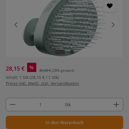
%
28,15 €
39,00 €
(28% gespart)
Inhalt:
1 Stk
(28,15 € / 1 Stk)
Preise inkl. MwSt. zzgl. Versandkosten
Produkt Anzahl: Gib den gewünschten Wert ein ode
Stk
In den Warenkorb