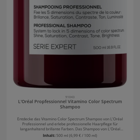
91043
L'Oréal Propfessionnel Vitamino Color Spectrum
Shampoo
Entdecke das Vitamino Color Spectrum Shampoo von L'Oréal
Professionnel und erlebe professionelle Haarpflege für
langanhaltend brillante Farben. Das Shampoo von L'Oréal
Professionnel wurde speziell entwickelt, um die fünf Dimensionen
Inhalt:
500 ml
(6,99 € / 100 ml)
des Farbspektrums zu schützen und zu verstärken.