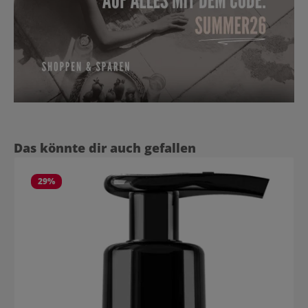
Produktgalerie überspringen
Das könnte dir auch gefallen
29
%