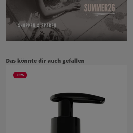
Produktgalerie überspringen
Das könnte dir auch gefallen
25
%