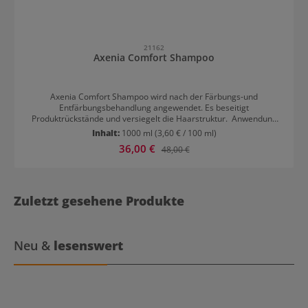
21162
Axenia Comfort Shampoo
Axenia Comfort Shampoo wird nach der Färbungs-und
Entfärbungsbehandlung angewendet. Es beseitigt
Produktrückstände und versiegelt die Haarstruktur. Anwendung
von Axenia Comfort Shampoo Nachdem man die Farbe mit Wasser
Inhalt:
1000 ml
(3,60 € / 100 ml)
emulgiert und dann ausgespült hat, wird das Shampoo auf die
Verkaufspreis:
36,00 €
Regulärer Preis:
48,00 €
gefärbten Haare (Ansatz, Längen und Spitzen) aufgetragen und
sorgfältig einmassiert. Anschließend werden die Haare gründlich
durchgespült. Wenn es notwendig ist, kann der Vorgang wiederholt
werden.
Zuletzt gesehene Produkte
Neu &
lesenswert