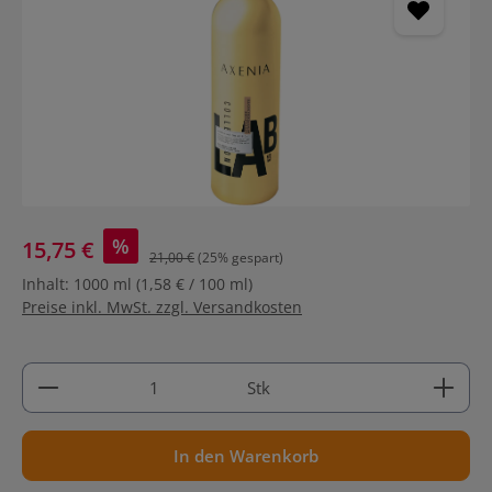
%
15,75 €
21,00 €
(25% gespart)
Inhalt:
1000 ml
(1,58 € / 100 ml)
Preise inkl. MwSt. zzgl. Versandkosten
Produkt Anzahl: Gib den gewünschten Wert ein ode
Stk
In den Warenkorb