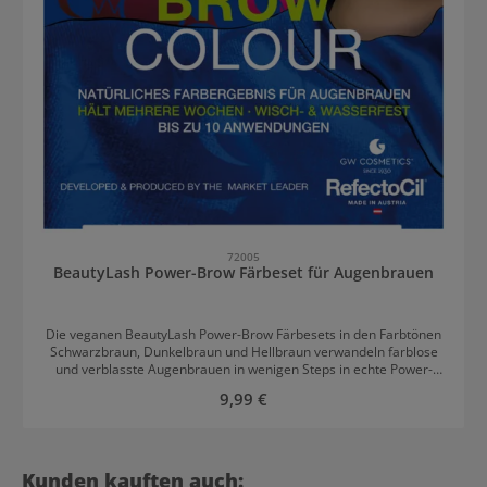
72005
BeautyLash Power-Brow Färbeset für Augenbrauen
Die veganen BeautyLash Power-Brow Färbesets in den Farbtönen
Schwarzbraun, Dunkelbraun und Hellbraun verwandeln farblose
und verblasste Augenbrauen in wenigen Steps in echte Power-
Brows! Graue oder weiße Härchen werden dabei verlässlich
Regulärer Preis:
9,99 €
abgedeckt und erhalten kräftige Farbe. Das BeautyLash Power-
Brow Färbeset in Schwarzbraun färbt jedes Haar in einem tiefen
Schwarzbraun und wird für dunkelbraune bis schwarze
Augenbrauen empfohlen. Das BeautyLash Power-Brow Färbeset
Dunkelbraun färbt die Augenbrauen in einem dunklen Braunton
Produktgalerie überspringen
Kunden kauften auch: