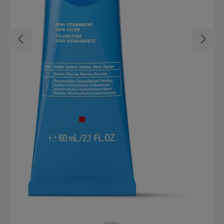
Entferner abmachen Fertig sind die Power-Brows für die nächsten
Wochen!
73081