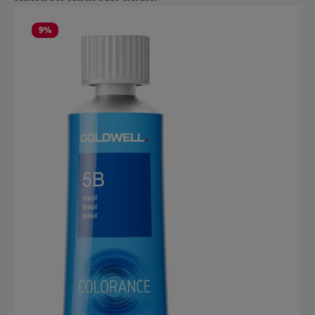
und wird für für mittel- bis dunkelbraune Augenbrauen empfohlen.
Das BeautyLash Power-Brow Färbeset Hellbraun färbt jedes Haar
in einem mittleren Braunton und wird für dunkelblonde bis
9
%
mittelbraune Augenbrauen empfohlen. Ausdrucksstarke
Augenbrauen mit dem Power-Brow Färbeset für Augenbrauen
Wimpern Färben wie im Salon - mit dem Beautylash Power-Brow
Färbesets für Augenbrauen gelingt das kinderleicht. Die Farbe hält
bis zu 6 Wochen und ist wisch- und wasserfest und setzt die
Augenbrauen effektvoll in Szene! Das Set sorgt für betonte
Augenbrauenfarbe, die für viele Wochen hält! Ganz ohne Schminke
sofort toll aussehen mit den Power-Brow Sets von BeautyLash!
Inhalt Power-Brow Färbeset für Augenbrauen 1 Tube Brow Colour
(3,5 ml) 1 Tube Oxi Creme (3,5 ml) 1 Färbestäbchen 1
Färbebürstchen Eine Packung reicht für ca 8 Färbungen.
Augenbrauen färben wie im Salon - Anwendung BeautyLash
Power-Brow Färbeset für Augenbrauen Augenbrauen mit einem
ölfreien Augen Make-up Entferner reinigen und warten bis sie
trocken sind Augenbrauen mit Kajal oder Fettcreme umranden, um
vor Anfärbungen zu schützen Zubereitung 1:1: 2 cm Brow Colour
und 2 cm Oxi Creme mixen und gut mit dem Färbestäbchen
verrühren, bis die Paste gleichmäßig ist Farbmasse mit Bürste
oder Stäbchen präzise auftragen; Härchen vom Ansatz bis zur
Spitze mit Paste bedecken, Farbreste auf der umliegenden Haut
mit einem feuchten Wattepad abwischen Paste zwischen 2 und 10
Minuten einwirken lassen. Je länger die Einwirkzeit, desto
intensiver das Ergebnis. Für ein helleres Ergebnis maximal 3
Minuten wirken lassen Paste mit angefeuchtetem Wattepad sanft
entfernen Ev. Anfärbungen unter oder über den Brauen mit