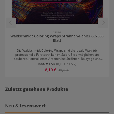
26316
Waldschmidt Coloring Wraps Strähnen-Papier 66x500
Blatt
Die Waldschmidt Coloring Wraps sind die ideale Wahl für
professionelle Farbtechniken im Salon. Sie ermöglichen ein
sauberes, kontrolliertes Arbeiten bei Strähnen, Balayage und
kreativen Colorationen und sorgen für eine gleichmäßige
Inhalt:
1 Stk
(8,10 € / 1 Stk)
Entwicklung der Haarfarbe. Dank ihres widerstandsfähigen und
Verkaufspreis:
8,10 €
Regulärer Preis:
19,95 €
flexiblen Materials passen sich die Wraps optimal dem Haar an
und bieten sicheren Halt ohne Verrutschen. Sie sind leicht in der
Anwendung, wiederverwendbar und unterstützen effiziente
Arbeitsabläufe für präzise, brillante Farbergebnisse.In 2 Größen
verfügbar:kurz 110x160 mm lang 110x240 mm
Zuletzt gesehene Produkte
Neu &
lesenswert