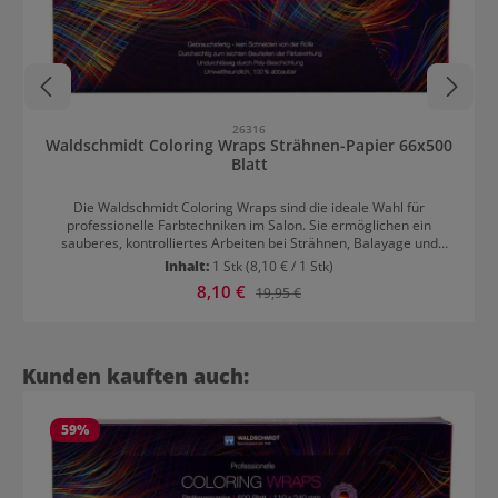
26316
Waldschmidt Coloring Wraps Strähnen-Papier 66x500
Blatt
Die Waldschmidt Coloring Wraps sind die ideale Wahl für
professionelle Farbtechniken im Salon. Sie ermöglichen ein
sauberes, kontrolliertes Arbeiten bei Strähnen, Balayage und
kreativen Colorationen und sorgen für eine gleichmäßige
Inhalt:
1 Stk
(8,10 € / 1 Stk)
Entwicklung der Haarfarbe. Dank ihres widerstandsfähigen und
Verkaufspreis:
8,10 €
Regulärer Preis:
19,95 €
flexiblen Materials passen sich die Wraps optimal dem Haar an
und bieten sicheren Halt ohne Verrutschen. Sie sind leicht in der
Anwendung, wiederverwendbar und unterstützen effiziente
Arbeitsabläufe für präzise, brillante Farbergebnisse.In 2 Größen
verfügbar:kurz 110x160 mm lang 110x240 mm
Produktgalerie überspringen
Kunden kauften auch:
59
%