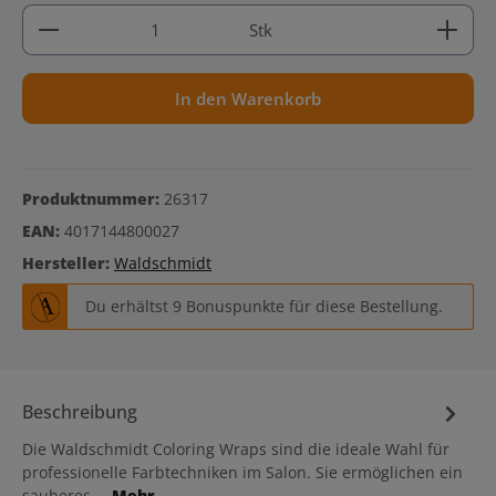
Produkt Anzahl: Gib den gewünschten Wert ein ode
Stk
In den Warenkorb
Produktnummer:
26317
EAN:
4017144800027
Hersteller:
Waldschmidt
Du erhältst 9 Bonuspunkte für diese Bestellung.
Beschreibung
Die Waldschmidt Coloring Wraps sind die ideale Wahl für
professionelle Farbtechniken im Salon. Sie ermöglichen ein
sauberes,…
Mehr