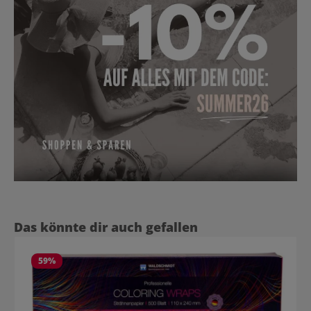
Produktgalerie überspringen
Das könnte dir auch gefallen
59
%