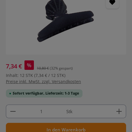
%
7,34 €
10,80 €
(32% gespart)
Inhalt:
12 STK
(7,34 € / 12 STK)
Preise inkl. MwSt. zzgl. Versandkosten
Sofort verfügbar, Lieferzeit: 1-3 Tage
Produkt Anzahl: Gib den gewünschten Wert ein ode
Stk
In den Warenkorb