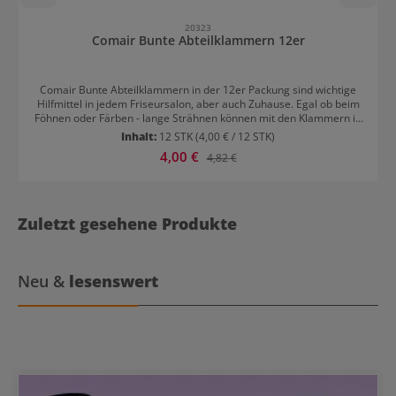
20323
Comair Bunte Abteilklammern 12er
Comair Bunte Abteilklammern in der 12er Packung sind wichtige
Hilfmittel in jedem Friseursalon, aber auch Zuhause. Egal ob beim
Föhnen oder Färben - lange Strähnen können mit den Klammern in
bunten Farben gut abgeteilt werden. Die 27 mm langen
Inhalt:
12 STK
(4,00 € / 12 STK)
Abteilklammern aus Kunststoff halten gut im Haar und erfüllen
Verkaufspreis:
4,00 €
Regulärer Preis:
4,82 €
ihren Zweck zuverlässig.
Zuletzt gesehene Produkte
Neu &
lesenswert