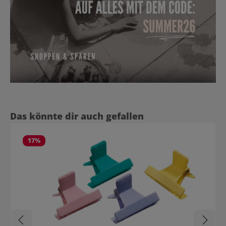
Produktgalerie überspringen
Das könnte dir auch gefallen
17
%