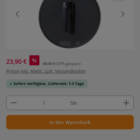
%
23,90 €
38,00 €
(37% gespart)
Preise inkl. MwSt. zzgl. Versandkosten
Sofort verfügbar, Lieferzeit: 1-3 Tage
Produkt Anzahl: Gib den gewünschten Wert ein ode
Stk
In den Warenkorb