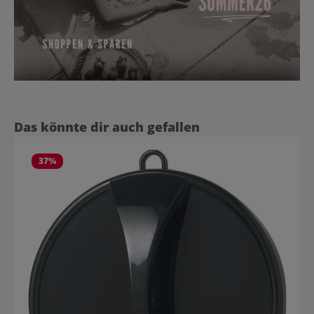
Produktgalerie überspringen
Das könnte dir auch gefallen
37
%