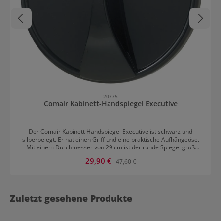
20775
Comair Kabinett-Handspiegel Executive
Der Comair Kabinett Handspiegel Executive ist schwarz und
silberbelegt. Er hat einen Griff und eine praktische Aufhängeöse.
Mit einem Durchmesser von 29 cm ist der runde Spiegel groß
genug, um die Frisuren der Kunden im Salon gut von hinten
Verkaufspreis:
29,90 €
Regulärer Preis:
47,60 €
abzubilden. Aber auch im privaten Bereich ist der Comair Kabinett-
Handspiegel Executive ein beliebtes Hilfsmittel um
Hochsteckfrisuren oder Flechtzöpfe von hinten zu überprüfen. Der
Handspiegel ist also auch im Badezimmer gerne gesehen.
Zuletzt gesehene Produkte