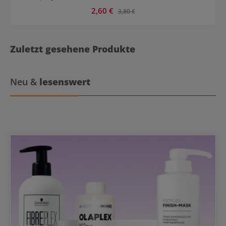
hitzefest. Ideal für die tägliche Arbeit.
Verkaufspreis:
2,60 €
Regulärer Preis:
3,80 €
Zuletzt gesehene Produkte
Neu &
lesenswert