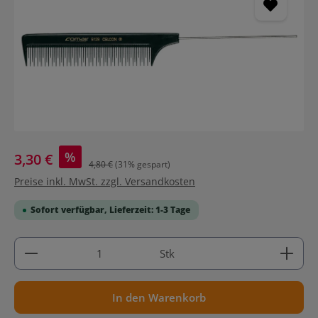
%
3,30 €
4,80 €
(31% gespart)
Preise inkl. MwSt. zzgl. Versandkosten
Sofort verfügbar, Lieferzeit: 1-3 Tage
Produkt Anzahl: Gib den gewünschten Wert ein ode
Stk
In den Warenkorb