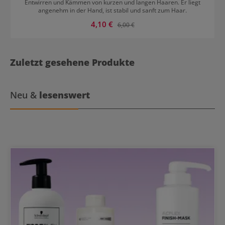
Entwirren und Kämmen von kurzen und langen Haaren. Er liegt
angenehm in der Hand, ist stabil und sanft zum Haar.
Verkaufspreis:
4,10 €
Regulärer Preis:
6,00 €
Zuletzt gesehene Produkte
Neu &
lesenswert