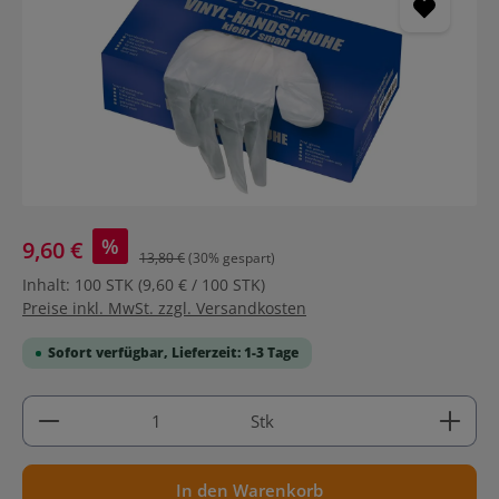
%
9,60 €
13,80 €
(30% gespart)
Inhalt:
100 STK
(9,60 € / 100 STK)
Preise inkl. MwSt. zzgl. Versandkosten
Sofort verfügbar, Lieferzeit: 1-3 Tage
Produkt Anzahl: Gib den gewünschten Wert ein ode
Stk
In den Warenkorb