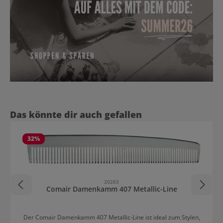
Produktgalerie überspringen
Das könnte dir auch gefallen
32
%
20283
Comair Damenkamm 407 Metallic-Line
Der Comair Damenkamm 407 Metallic-Line ist ideal zum Stylen,