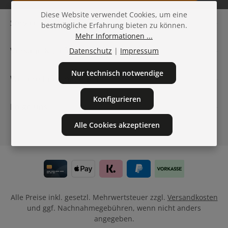
Datenschutz
Diese Website verwendet Cookies, um eine
Die mit einem Stern (*) markierten Felder sind
Service-Hotline
bestmögliche Erfahrung bieten zu können.
Ich habe die
Datenschutzbestimmungen
zur Kenntnis
Pflichtfelder.
Mehr Informationen ...
genommen und die
AGB
gelesen und bin mit ihnen
einverstanden.
Versand & Lieferung
Datenschutz
|
Impressum
Nur technisch notwendige
Weitere Informationen
Konfigurieren
Folge uns
Alle Cookies akzeptieren
Alle Preise inkl. gesetzl. Mehrwertsteuer zzgl.
Versandkosten
und ggf. Nachnahmegebühren, wenn nicht anders
angegeben.