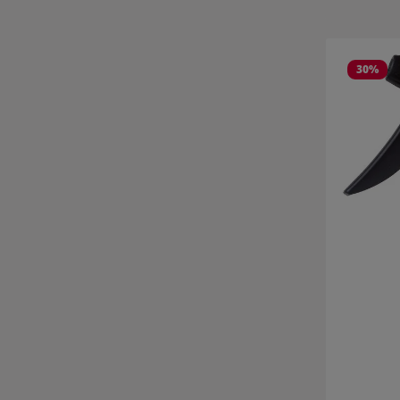
Produktgale
30
%