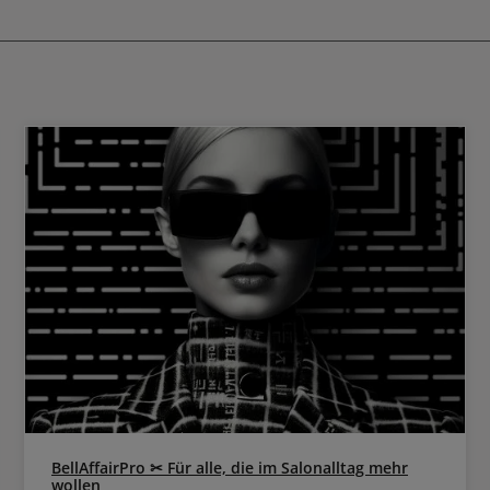
und direkt auf die Haarwurzeln 
Gebrauch gut schütteln und a
Entfernung aufsprühen
BellAffairPro ✂ Für alle, die im Salonalltag mehr
wollen