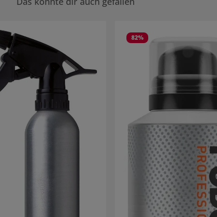
Das könnte dir auch gefallen
rie überspringen
82
%