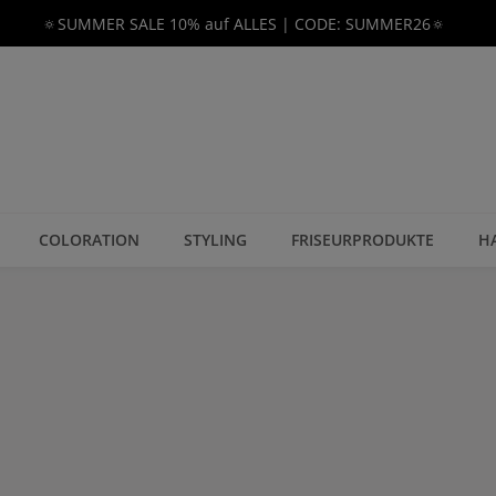
🔅SUMMER SALE 10% auf ALLES | CODE: SUMMER26🔅
COLORATION
STYLING
FRISEURPRODUKTE
H