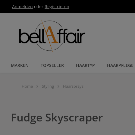
Anmelden
oder
Registrieren
Zur Hauptnavigation springen
MARKEN
TOPSELLER
HAARTYP
HAARPFLEGE
Home
Styling
Haarsprays
Fudge Skyscraper