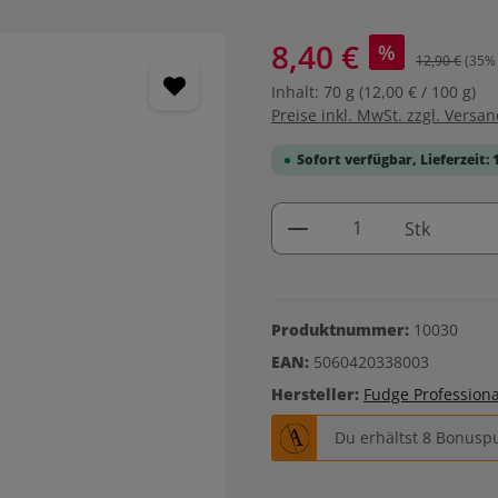
8,40 €
%
12,90 €
(35% 
Inhalt:
70 g
(12,00 € / 100 g)
Preise inkl. MwSt. zzgl. Versa
Sofort verfügbar, Lieferzeit: 
Produkt Anzahl: G
Stk
Produktnummer:
10030
EAN:
5060420338003
Hersteller:
Fudge Professiona
Du erhältst 8 Bonuspu