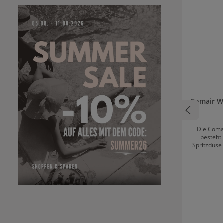
Comair W
Die Coma
besteht
Spritzdüse 
fein bis e