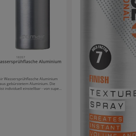
18357
assersprühflasche Aluminium
ir Wassersprühflasche Aluminium
 aus gebürstetem Aluminium. Die
ist individuell einstellbar - von super
xtra stark. Das Fassungsvermögen ist
260 ml.