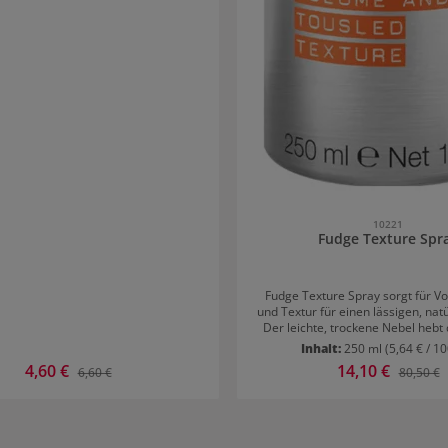
10221
Fudge Texture Spr
Fudge Texture Spray sorgt für V
und Textur für einen lässigen, nat
Der leichte, trockene Nebel hebt
der Wurzel und fügt Textur hinzu
Inhalt:
250 ml
(5,64 € / 1
verklebt nicht und lässt sich
Verkaufspreis:
4,60 €
Verkaufspreis:
14,10 €
Regulärer Preis:
Reguläre
6,60 €
80,50 €
ausbürsten. Anwendung von Fudge Texture
Spray Auf trockenes Haar sprühen und mit den
Fingerspitzen einarbeiten, um de
verstärken. Für maximales Volum
während dem Aufsprühen nach u