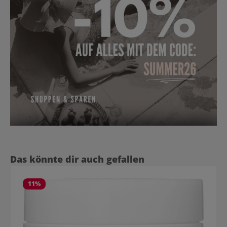
Produktgalerie überspringen
Das könnte dir auch gefallen
11
%