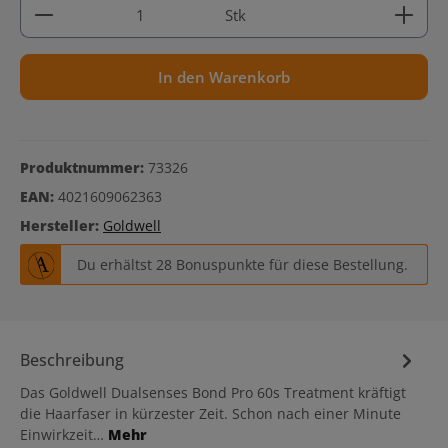
Produkt Anzahl: Gib den gewünschten Wert ein ode
Stk
In den Warenkorb
Produktnummer:
73326
EAN:
4021609062363
Hersteller:
Goldwell
Du erhältst 28 Bonuspunkte für diese Bestellung.
Beschreibung
Das Goldwell Dualsenses Bond Pro 60s Treatment kräftigt
die Haarfaser in kürzester Zeit. Schon nach einer Minute
Einwirkzeit…
Mehr