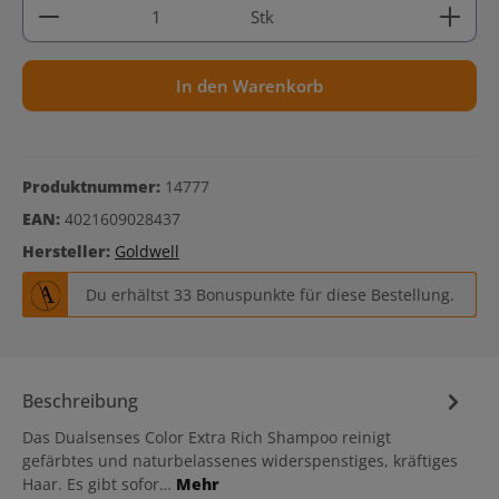
Produkt Anzahl: Gib den gewünschten Wert ein ode
Stk
In den Warenkorb
Produktnummer:
14777
EAN:
4021609028437
Hersteller:
Goldwell
Du erhältst 33 Bonuspunkte für diese Bestellung.
Beschreibung
Das Dualsenses Color Extra Rich Shampoo reinigt
gefärbtes und naturbelassenes widerspenstiges, kräftiges
Haar. Es gibt sofor…
Mehr