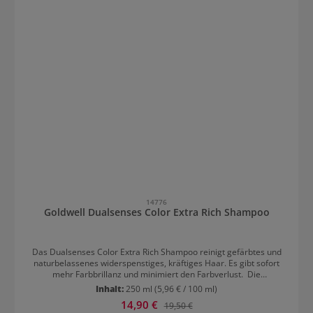
14776
Goldwell Dualsenses Color Extra Rich Shampoo
Das Dualsenses Color Extra Rich Shampoo reinigt gefärbtes und
naturbelassenes widerspenstiges, kräftiges Haar. Es gibt sofort
mehr Farbbrillanz und minimiert den Farbverlust. Die
Farbtechnologie enthält Luminescine, die für Leuchtkraft sorgen.
Inhalt:
250 ml
(5,96 € / 100 ml)
Dank der innovativen Formulierung bleibt die Haarfarbe lange
Verkaufspreis:
14,90 €
Regulärer Preis:
19,50 €
intensiv.