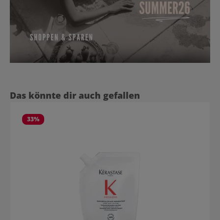
Produktgalerie überspringen
Das könnte dir auch gefallen
33
%