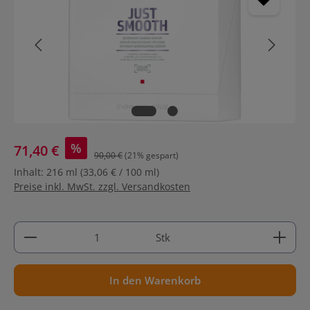
%
71,40 €
90,00 €
(21% gespart)
Inhalt:
216 ml
(33,06 € / 100 ml)
Preise inkl. MwSt. zzgl. Versandkosten
Produkt Anzahl: Gib den gewünschten Wert ein ode
Stk
In den Warenkorb