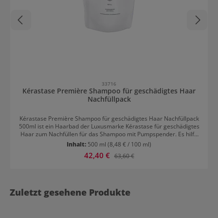
33716
Kérastase Première Shampoo für geschädigtes Haar
Nachfüllpack
Kérastase Première Shampoo für geschädigtes Haar Nachfüllpack
500ml ist ein Haarbad der Luxusmarke Kérastase für geschädigtes
Haar zum Nachfüllen für das Shampoo mit Pumpspender. Es hilft,
Kalziumeinlagerung im Haar zu reduzieren, da ein hoher
Inhalt:
500 ml
(8,48 € / 100 ml)
Kalziumgehalt zu Haarschäden führen kann. So werden weitere
Verkaufspreis:
42,40 €
Regulärer Preis:
63,60 €
Schäden verhindert. AnwendungHaarbad in das Shampoo mit
Pumpspender füllen. Ins nasse Haar massieren, emulgieren und
gut ausspülen. Mit Fondant oder Maske das Haar abschließend
pflegen.
Zuletzt gesehene Produkte