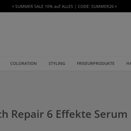
🔅SUMMER SALE 10% auf ALLES | CODE: SUMMER26🔅
COLORATION
STYLING
FRISEURPRODUKTE
H
ch Repair 6 Effekte Serum