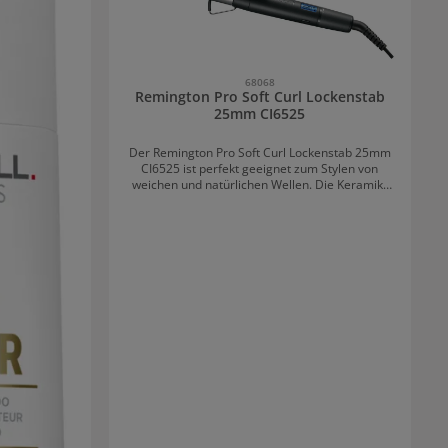
68068
Remington Pro Soft Curl Lockenstab
25mm CI6525
Der Remington Pro Soft Curl Lockenstab 25mm
CI6525 ist perfekt geeignet zum Stylen von
weichen und natürlichen Wellen. Die Keramik-
Turmalin-Beschichtung bewirkt einen Anti-
Statik-Effekt und sorgt für eine gleichmäßige
Wärmeverteilung. Die Haare werden nicht nur
geformt, sondern auch glänzend und
geschmeidig. Insgesamt stehen 10
verschiedene Temperatureinstellungen für
jeden Haartyp zur Verfügung. Durch die kühle
Spitze werden Verbrennungen vermieden.