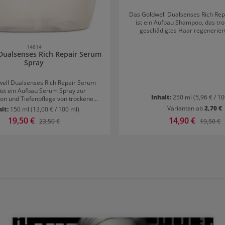
Das Goldwell Dualsenses Rich Re
ist ein Aufbau Shampoo, das tr
geschädigtes Haar regenerier
natürlichen Glanz des Haares wied
Während das Haar sanft gereiningt
14814
Dualsenses Rich Repair Serum
aufbauende Inhaltsstoffe fü
Spray
tiefenwirksame Regenerierung je
Das regenerierende Shampoo wird
Haar einmassiert, kurz im Haar 
ell Dualsenses Rich Repair Serum
danach sorgfältig wieder ausge
ist ein Aufbau Serum Spray zur
Anschluss sollte das Haar 
Inhalt:
250 ml
(5,96 € / 1
on und Tiefenpflege von trockenem
dazugehörigen Conditioner behan
digtem Haar. Das schwerelose Spray
Varianten ab
2,70 €
alt:
150 ml
(13,00 € / 100 ml)
umgehend für eine verbesserte
Verkaufspreis:
19,50 €
Verkaufspreis:
14,90 €
Regulärer Preis:
Reguläre
23,50 €
19,50 €
t weil das Haar entwirrt wird. Die
 Pflegestoffe bauen das Haar wieder
schenken ihm Geschmeidigkeit und
 gesundes Haar in Sekundenschnelle.