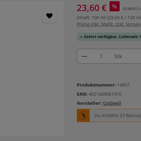
23,60 €
%
27,50 €
(1
Inhalt:
100 ml
(23,60 € / 100 ml
Preise inkl. MwSt. zzgl. Versa
Sofort verfügbar, Lieferzeit: 
Produkt Anzahl: G
Stk
Produktnummer:
14807
EAN:
4021609061410
Hersteller:
Goldwell
Du erhältst 23 Bonusp