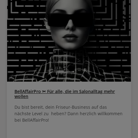
BellAffairPro ✂ Für alle, die im Salonalltag mehr
wollen
Du bist bereit, dein Friseur-Business auf das
nächste Level zu heben? Dann herzlich willkommen
bei BellAffairPro!