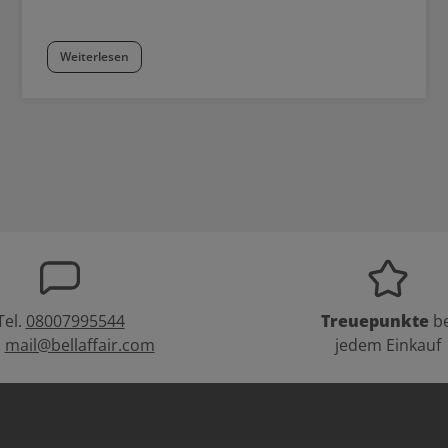
Weiterlesen
Tel.
08007995544
Treuepunkte
be
:
mail@bellaffair.com
jedem Einkauf