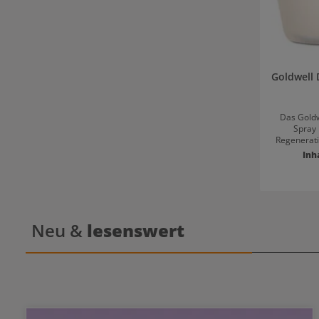
Goldwell 
Das Goldw
Spray 
Regenerati
bis geschä
Inh
sorgt 
Kämmbarkei
intensiven
auf und 
Glanz. Für
Neu &
lesenswert