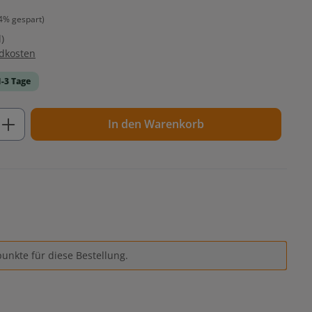
4% gespart)
)
ndkosten
1-3 Tage
ib den gewünschten Wert ein oder benutz
In den Warenkorb
unkte für diese Bestellung.