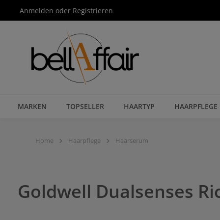
Anmelden
oder
Registrieren
Zur Hauptnavigation springen
MARKEN
TOPSELLER
HAARTYP
HAARPFLEGE
Home
Haarpflege
Haarserum
Goldwell Dualsenses Ri