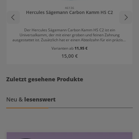
46136
Hercules Sägemann Carbon Kamm HS C2
Der Hercules Sägemann Carbon Kamm HS C2 ist ein
Universalkamm, der mit einer groben und feinen Zahnung
ausgestattet ist. Zusätzlich hat er einen Abteilzahn für ein präzises
Abteilen von Haarpartien. Er ist für alle Haartypen geeignet. Der
Varianten ab
11,95 €
hochwertige Kamm aus Carbon ist hitze- und chemikalienresistent
und somit für viele verschiedene Stylings einsetzbar. Das Material
Regulärer Preis:
15,00 €
ist antistatisch und verhindert, dass sich die Haare beim Kämmen
aufladen. Durch seine sorgfältig geschliffenen Zähne gleitet der
Kamm besonders sanft durch das Haar. Er ist in den Farben
Anthrazit, Rot und Blau erhältlich.
Zuletzt gesehene Produkte
Neu &
lesenswert