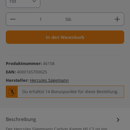
Produkt Anzahl: Gib den gewünschten Wert ein ode
Stk
In den Warenkorb
Produktnummer:
46158
EAN:
4000165700025
Hersteller:
Hercules Sägemann
Du erhältst 14 Bonuspunkte für diese Bestellung.
Beschreibung
Der Hercules Sägemann Carbon Kamm HS C2 ist ein